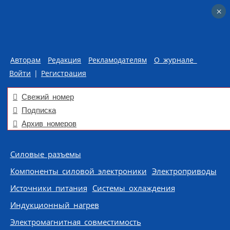
×
×
Авторам
Редакция
Рекламодателям
О журнале
Войти
|
Регистрация
Свежий номер
Подписка
Архив номеров
Skip to content
Силовые разъемы
Компоненты силовой электроники
Электроприводы
Источники питания
Системы охлаждения
Индукционный нагрев
Электромагнитная совместимость