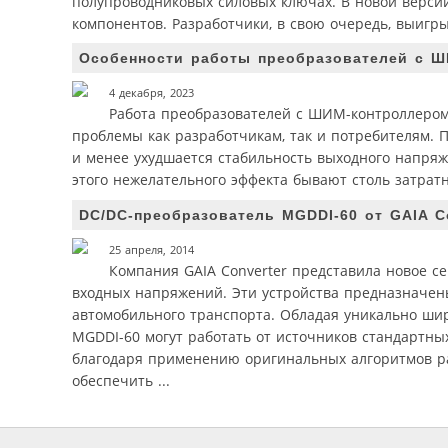
полупроводниковых силовых ключах. В новой версии
компонентов. Разработчики, в свою очередь, выигр
Особенности работы преобразователей с Ш
4 декабря, 2023
Работа преобразователей с ШИМ-контроллером 
проблемы как разработчикам, так и потребителям. П
и менее ухудшается стабильность выходного напряж
этого нежелательного эффекта бывают столь затратн
DC/DC-преобразователь MGDDI-60 от GAIA C
25 апреля, 2014
Компания GAIA Converter представила новое 
входных напряжений. Эти устройства предназначен
автомобильного транспорта. Обладая уникально ши
MGDDI-60 могут работать от источников стандартных 
благодаря применению оригинальных алгоритмов ра
обеспечить ...