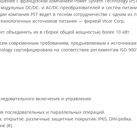
шение с французской компанией Power System Technology (PS
модульных DC/DC- и AC/DC-преобразователей и систем питани
ции компания PST ведет в тесном сотрудничестве с одним из 
технологичных источников питания — фирмой Vicor Corp.
яет объединять их в сборки общей мощностью более 10 кВт.
 всем современным требованиям, предъявляемым к источникам
ology сертифицирована на соответствие регламентам ISO 900
следовательного включения и управления.
я последовательных и параллельных операций.
, открытое, различные защитные покрытия, IP65, DIN-рейка.
е (R).