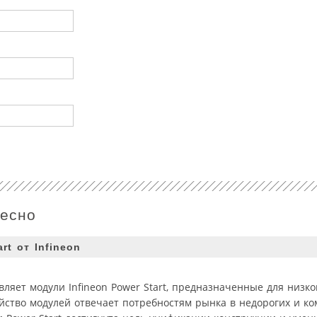
ресно
t от Infineon
авляет модули Infineon Power Start, предназначенные для низк
мейство модулей отвечает потребностям рынка в недорогих и к