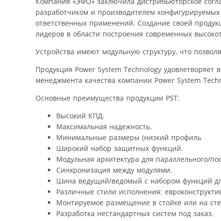
Компания «ЭФО» заключила дистрибьюторское согла
разработчиком и производителем конфигурируемых 
ответственных применений. Создание своей продук
лидеров в области построения современных высоко
Устройства имеют модульную структуру, что позвол
Продукция Power System Technology удовлетворяет
менеджмента качества компании Power System Techn
Основные преимущества продукции PST:
Высокий КПД.
Максимальная надежность.
Минимальные размеры (низкий профиль
Широкий набор защитных функций.
Модульная архитектура для параллельного/по
Синхронизация между модулями.
Шина ведущий/ведомый с набором функций дл
Различные стили исполнения: евроконструктив
Монтируемое размещение в стойке или на стен
Разработка нестандартных систем под заказ.