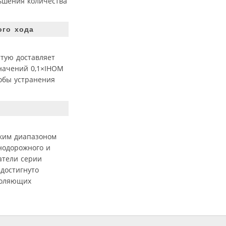
ньшения количества
ого хода
тую доставляет
значений 0,1×IНОМ
собы устранения
оким диапазоном
нодорожного и
атели серии
 достигнуто
воляющих