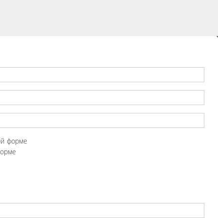
ой форме
форме