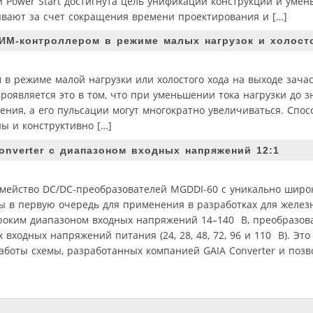
 Power Start достигнута цель унификации конструкции и уме
ывают за счет сокращения времени проектирования и […]
ИМ-контроллером в режиме малых нагрузок и холост
в режиме малой нагрузки или холостого хода на выходе зачас
роявляется это в том, что при уменьшении тока нагрузки до 
ения, а его пульсации могут многократно увеличиваться. Спо
ы и конструктивно […]
onverter с диапазоном входных напряжений 12:1
семейство DC/DC-преобразователей MGDDI-60 с уникально шир
ы в первую очередь для применения в разработках для желез
роким диапазоном входных напряжений 14–140 В, преобразов
входных напряжений питания (24, 28, 48, 72, 96 и 110 В). Это
боты схемы, разработанных компанией GAIA Converter и поз