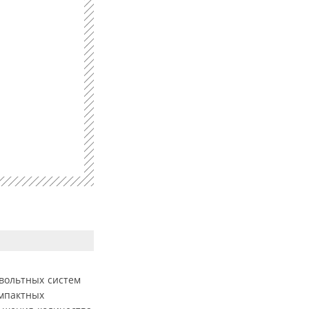
овольтных систем
омпактных