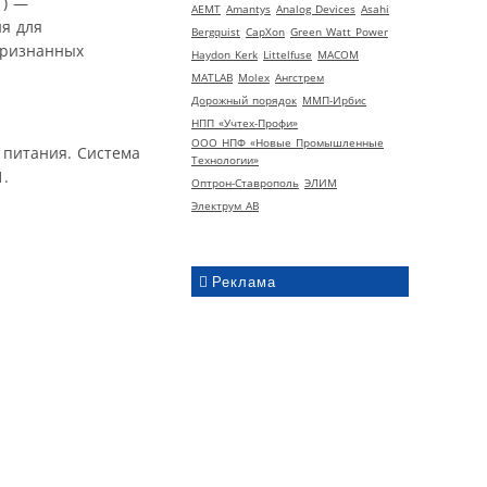
T) —
AEMT
Amantys
Analog Devices
Asahi
я для
Bergquist
CapXon
Green Watt Power
признанных
Haydon Kerk
Littelfuse
MACOM
MATLAB
Molex
Ангстрем
Дорожный порядок
ММП-Ирбис
НПП «Учтех-Профи»
ООО НПФ «Новые Промышленные
 питания. Система
Технологии»
1.
Оптрон-Ставрополь
ЭЛИМ
Электрум АВ
Реклама