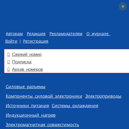
×
×
Авторам
Редакция
Рекламодателям
О журнале
Войти
|
Регистрация
Свежий номер
Подписка
Архив номеров
Skip to content
Силовые разъемы
Компоненты силовой электроники
Электроприводы
Источники питания
Системы охлаждения
Индукционный нагрев
Электромагнитная совместимость