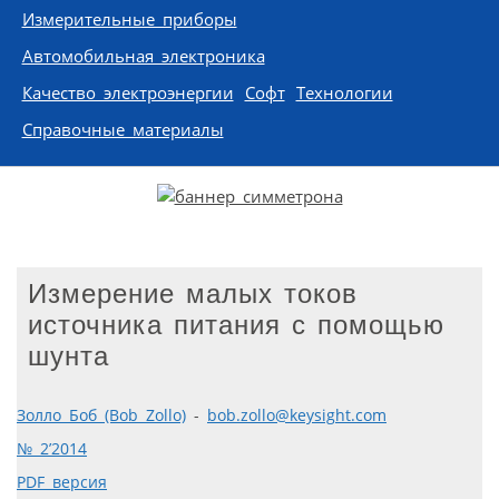
Измерительные приборы
Автомобильная электроника
Качество электроэнергии
Софт
Технологии
Справочные материалы
Измерение малых токов
источника питания с помощью
шунта
Золло Боб (Bob Zollo)
-
bob.zollo@keysight.com
№ 2’2014
PDF версия