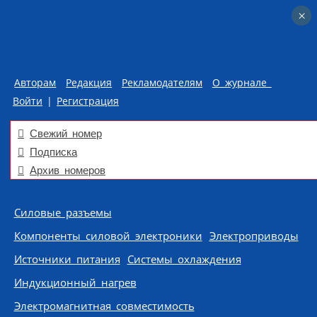
×
×
Авторам
Редакция
Рекламодателям
О журнале
Войти
|
Регистрация
Свежий номер
Подписка
Архив номеров
Skip to content
Силовые разъемы
Компоненты силовой электроники
Электроприводы
Источники питания
Системы охлаждения
Индукционный нагрев
Электромагнитная совместимость