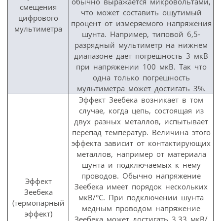
обычно выражается микровольтами,
смещения
что может составить ощутимый
цифрового
процент от измеряемого напряжения
мультиметра
шунта. Например, типовой 6,5-
разрядный мультиметр на нижнем
диапазоне дает погрешность 3 мкВ
при напряжении 100 мкВ. Так что
одна только погрешность
мультиметра может достигать 3%.
Эффект Зеебека возникает в том
случае, когда цепь, состоящая из
двух разных металлов, испытывает
перепад температур. Величина этого
эффекта зависит от контактирующих
металлов, например от материала
шунта и подключаемых к нему
проводов. Обычно напряжение
Эффект
Зеебека имеет порядок нескольких
Зеебека
мкВ/°C. При подключении шунта
(термопарный
медным проводом напряжение
эффект)
Зеебека может достигать 3,33 мкВ/