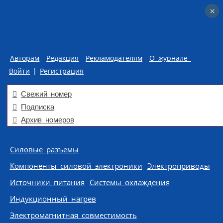
×
×
Авторам
Редакция
Рекламодателям
О журнале
Войти
|
Регистрация
Свежий номер
Подписка
Архив номеров
Skip to content
Силовые разъемы
Компоненты силовой электроники
Электроприводы
Источники питания
Системы охлаждения
Индукционный нагрев
Электромагнитная совместимость