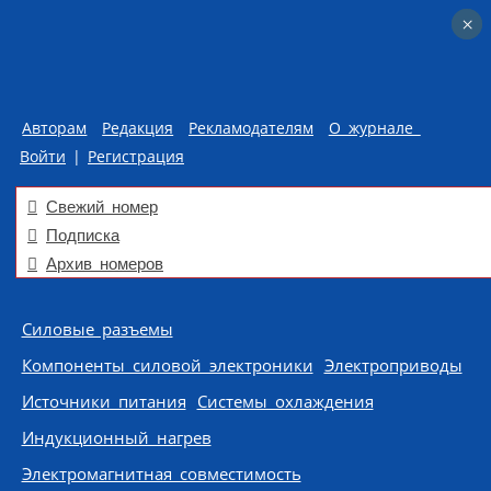
×
×
Авторам
Редакция
Рекламодателям
О журнале
Войти
|
Регистрация
Свежий номер
Подписка
Архив номеров
Skip to content
Силовые разъемы
Компоненты силовой электроники
Электроприводы
Источники питания
Системы охлаждения
Индукционный нагрев
Электромагнитная совместимость