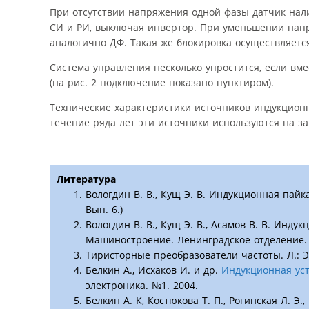
При отсутствии напряжения одной фазы датчик нал
СИ и РИ, выключая инвертор. При уменьшении нап
аналогично ДФ. Такая же блокировка осуществляетс
Система управления несколько упростится, если вм
(на рис. 2 подключение показано пунктиром).
Технические характеристики источников индукционн
течение ряда лет эти источники используются на з
Литература
Вологдин В. В., Кущ Э. В. Индукционная пайк
Вып. 6.)
Вологдин В. В., Кущ Э. В., Асамов В. В. Индук
Машиностроение. Ленинградское отделение. 1
Тиристорные преобразователи частоты. Л.: Э
Белкин А., Исхаков И. и др.
Индукционная уст
электроника. №1. 2004.
Белкин А. К, Костюкова Т. П., Рогинская Л. Э