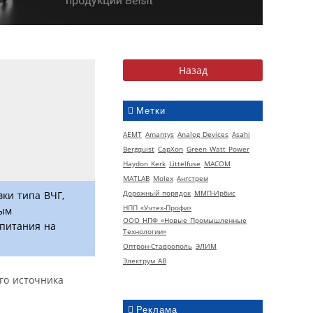
Метки
AEMT
Amantys
Analog Devices
Asahi
Bergquist
CapXon
Green Watt Power
Haydon Kerk
Littelfuse
MACOM
MATLAB
Molex
Ангстрем
Дорожный порядок
ММП-Ирбис
ки типа ВЧГ,
НПП «Учтех-Профи»
ным
ООО НПФ «Новые Промышленные
 питания на
Технологии»
Оптрон-Ставрополь
ЭЛИМ
Электрум АВ
го источника
Реклама