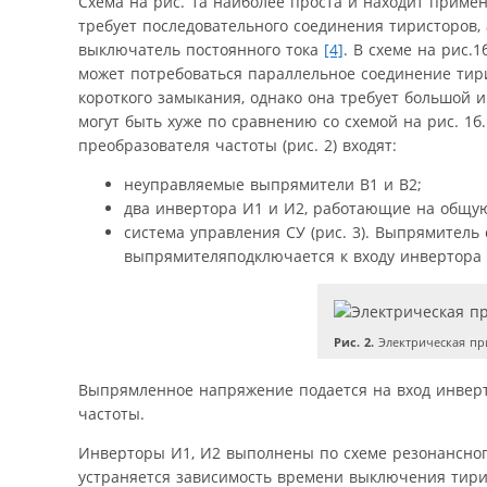
Схема на рис. 1а наиболее проста и находит приме
требует последовательного соединения тиристоров
выключатель постоянного тока
[4]
. В схеме на рис.
может потребоваться параллельное соединение тирис
короткого замыкания, однако она требует большой и
могут быть хуже по сравнению со схемой на рис. 1б
преобразователя частоты (рис. 2) входят:
неуправляемые выпрямители В1 и В2;
два инвертора И1 и И2, работающие на общую
система управления СУ (рис. 3). Выпрямитель
выпрямителяподключается к входу инвертора
Рис. 2.
Электрическая пр
Выпрямленное напряжение подается на вход инвер
частоты.
Инверторы И1, И2 выполнены по схеме резонансного
устраняется зависимость времени выключения тири