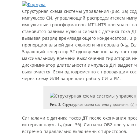
Структурная схема системы управления (рис. 3а) с
импульсов СИ, управляющий распределителем импу
импульсные трансформаторы ИТ1-ИТ8 поступают на
становится равным нулю и сигнал с датчика тока Д
вызывая разряд времязадающего конденсатора. В ре
пропорциональной длительности интервала 0-t
. Е
0
Задающий генератор ЗГ одновременно запускает о
максимальному времени выключения тиристоров инв
дискриминатор длительности импульса ДИ выдает че
выключается. Если одновременно с проводящим сост
через схему ИЛИ запрещает работу СИ и РИ.
Рис. 3.
Структурная схема системы управления (а) 
Сигналами с датчика токов ДТ после окончания пр
интервал паузы t
(рис. 3б). Сигналы ОВ2 поступаю
п
встречно-параллельно включенных тиристоров.