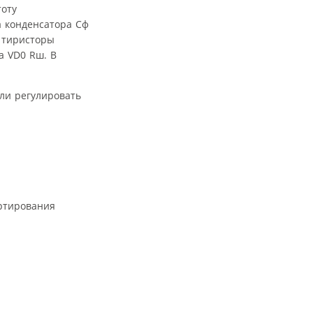
тоту
а конденсатора Cф
 тиристоры
а VD0 Rш. В
или регулировать
ртирования