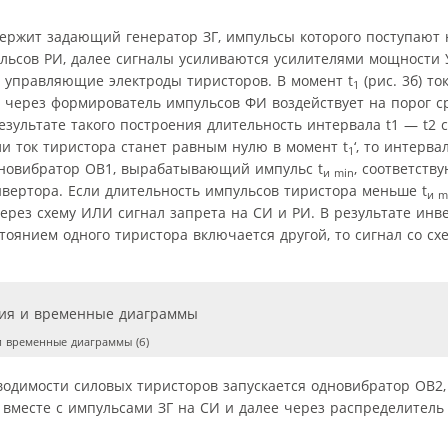
одержит задающий генератор ЗГ, импульсы которого поступают 
льсов РИ, далее сигналы усиливаются усилителями мощности
 управляющие электроды тиристоров. В момент t
(рис. 3б) то
1
Т через формирователь импульсов ФИ воздействует на порог с
зультате такого построения длительность интервала t1 — t2 
сли ток тиристора станет равным нулю в момент t
‘, то интервал
1
дновибратор ОВ1, вырабатывающий импульс t
, соответств
и min
ертора. Если длительность импульсов тиристора меньше t
и m
рез схему ИЛИ сигнал запрета на СИ и РИ. В результате инв
оянием одного тиристора включается другой, то сигнал со сх
и временные диаграммы (б)
оводимости силовых тиристоров запускается одновибратор ОВ
т вместе с импульсами ЗГ на СИ и далее через распределитель