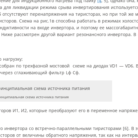
нение для индукционного нагрева под пайку
[4
, 5], однако она,
, а для ликвидации режима срыва инвертирования использует
1б отсутствуют перенапряжения на тиристорах, но при той же 
торов. Схема на рис.1в способна работать в режимах холосто
ндуктивности на входе инвертора, и поэтому ее массогабарит
. Ниже рассмотрен другой вариант резонансного инвертора. В 
 нагрузку;
 собран по трехфазной мостовой схеме на диодах VD1 — VD6. 
 через сглаживающий фильтр Lф Cф.
инципиальная схема источника питания
торов И1, И2, которые преобразуют его в переменное напря
 инвертора со встречно-параллельными тиристорами [6]. В э
сторов от величины обратного напряжения, так как на интер