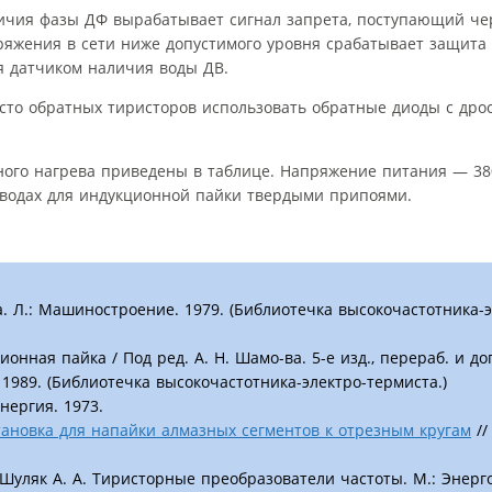
ичия фазы ДФ вырабатывает сигнал запрета, поступающий че
ряжения в сети ниже допустимого уровня срабатывает защит
я датчиком наличия воды ДВ.
есто обратных тиристоров использовать обратные диоды с др
ого нагрева приведены в таблице. Напряжение питания — 380
аводах для индукционной пайки твердыми припоями.
а. Л.: Машиностроение. 1979. (Библиотечка высокочастотника-
ционная пайка / Под ред. А. Н. Шамо-ва. 5-е изд., перераб. и доп
989. (Библиотечка высокочастотника-электро-термиста.)
нергия. 1973.
ановка для напайки алмазных сегментов к отрезным кругам
//
., Шуляк А. А. Тиристорные преобразователи частоты. М.: Энерг