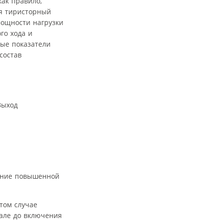
 как правило,
ся тиристорный
мощности нагрузки
го хода и
ные показатели
состав
Выход
жение повышенной
том случае
вале до включения