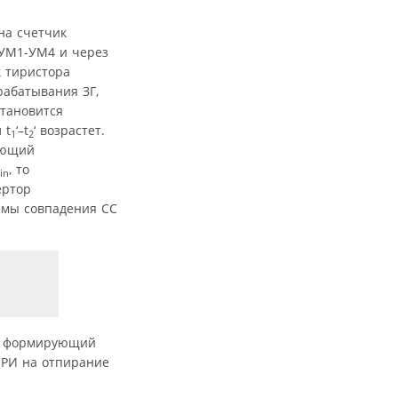
на счетчик
 УМ1-УМ4 и через
к тиристора
рабатывания ЗГ,
становится
 t
‘–t
‘ возрастет.
1
2
ующий
, то
in
ертор
емы совпадения СС
2, формирующий
 РИ на отпирание