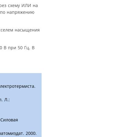
рез схему ИЛИ на
а по напряжению
осселем насыщения
 В при 50 Гц. В
электротермиста.
. Л.:
 Силовая
оатомиздат. 2000.