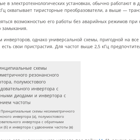
е в электротехнологических установках, обычно работают в д
0 кГц охватывает тиристорные преобразователи, а выше — тран
яться возможностью его работы без аварийных режимов при 
о замыкания.
м инверторов, однако универсальной схемы, пригодной на все
я есть свои пристрастия. Для частот выше 2,5 кГц предпочтит
Принципиальные схемы несимметричного
нсного инвертора (а), полумостового
овательного инвертора с обратными
и (б) и инвертора с удвоением частоты (в)