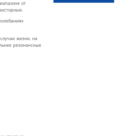
иапазоне от
зисторные.
колебаниях
 случаи жизни, на
ельнее резонансные