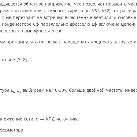
адывается обратное напряжение, что позволяет повысить час
ременно включились силовые тиристоры VS1, VS2) ток разряд
Lф не переходит на встречно включенные вентили, и силовые
 конденсаторе Cф параллельно дросселю Lф включена цепочк
пользовано аморфное железо.
ному принципу, что позволяет наращивать мощность нагрузки 
нове [3, 8].
тура L
C
выбираем на 10-30% больше двойной частоты инве
к
к
ряжение сети, η — КПД источника.
сформатора