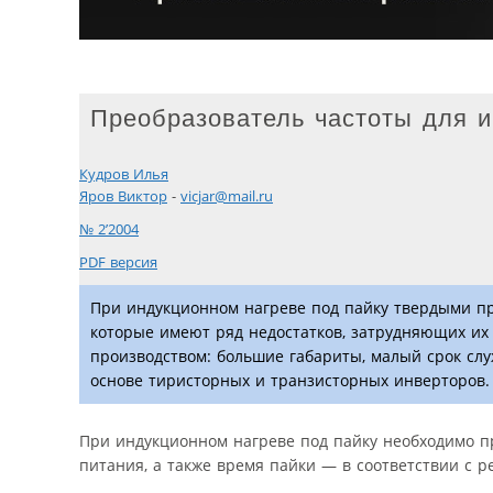
Преобразователь частоты для и
Кудров Илья
Яров Виктор
-
vicjar@mail.ru
№ 2’2004
PDF версия
При индукционном нагреве под пайку твердыми пр
которые имеют ряд недостатков, затрудняющих их
производством: большие габариты, малый срок слу
основе тиристорных и транзисторных инверторов.
При индукционном нагреве под пайку необходимо п
питания, а также время пайки — в соответствии с ре