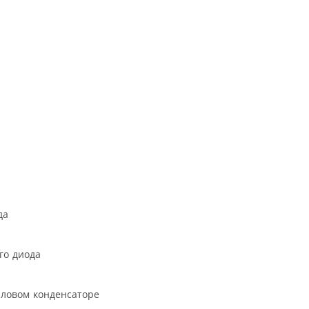
а
да
го диода
ловом конденсаторе