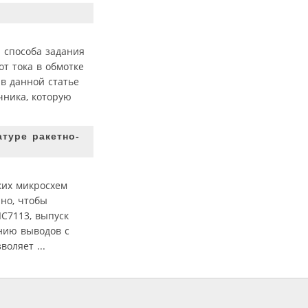
 способа задания
т тока в обмотке
в данной статье
чника, которую
туре ракетно-
ких микросхем
но, чтобы
C7113, выпуск
нию выводов с
оляет ...