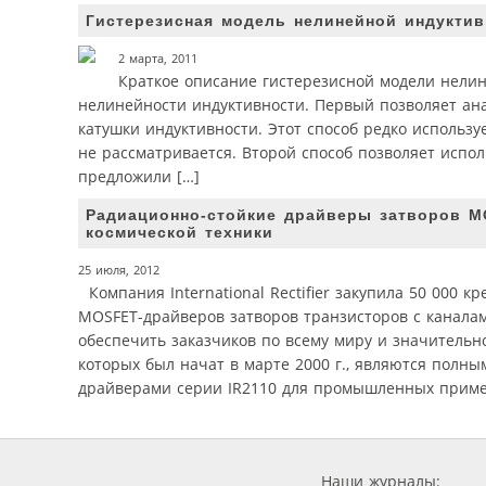
Гистерезисная модель нелинейной индуктив
2 марта, 2011
Краткое описание гистерезисной модели нелин
нелинейности индуктивности. Первый позволяет ана
катушки индуктивности. Этот способ редко использ
не рассматривается. Второй способ позволяет испо
предложили […]
Радиационно-стойкие драйверы затворов MO
космической техники
25 июля, 2012
Компания International Rectifier закупила 50 000
MOSFET-драйверов затворов транзисторов c каналам
обеспечить заказчиков по всему миру и значительн
которых был начат в марте 2000 г., являются пол
драйверами серии IR2110 для промышленных примене
Наши журналы: