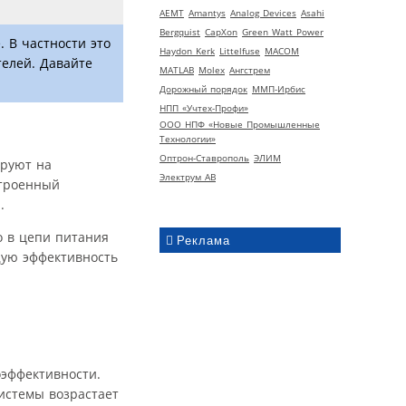
AEMT
Amantys
Analog Devices
Asahi
Bergquist
CapXon
Green Watt Power
 В частности это
Haydon Kerk
Littelfuse
MACOM
телей. Давайте
MATLAB
Molex
Ангстрем
Дорожный порядок
ММП-Ирбис
НПП «Учтех-Профи»
ООО НПФ «Новые Промышленные
Технологии»
Оптрон-Ставрополь
ЭЛИМ
ируют на
Электрум АВ
строенный
.
о в цепи питания
Реклама
щую эффективность
оэффективности.
истемы возрастает