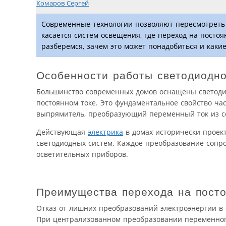
Комаров Сергей
Современные технологии позволяют пересмотреть 
касается систем освещения, где переход на посто
разберемся, зачем это может понадобиться и каки
Особенности работы светодиодн
Большинство современных домов оснащены светоди
постоянном токе. Это фундаментальное свойство час
выпрямитель, преобразующий переменный ток из се
Действующая
электрика
в домах исторически проект
светодиодных систем. Каждое преобразование сопр
осветительных приборов.
Преимущества перехода на посто
Отказ от лишних преобразований электроэнергии в
При централизованном преобразовании переменного