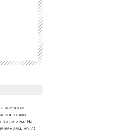
 с «вечным
омпонентами
я питанием. На
еблением, но ИС