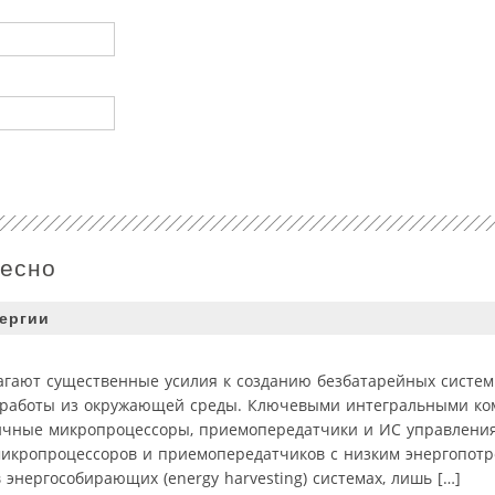
ресно
ергии
агают существенные усилия к созданию безбатарейных систем
й работы из окружающей среды. Ключевыми интегральными к
мичные микропроцессоры, приемопередатчики и ИС управлени
 микропроцессоров и приемопередатчиков с низким энергопотр
энергособирающих (energy harvesting) системах, лишь […]