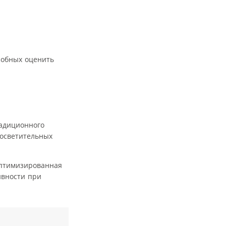
собных оценить
адиционного
 осветительных
Оптимизированная
ивности при