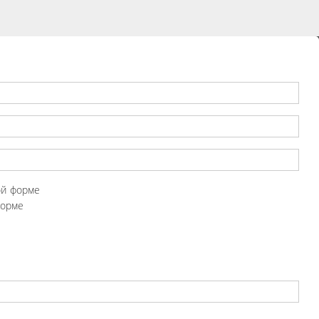
ой форме
форме