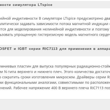
ности симулятора LTspice
ейной индуктивности В симуляторе LTspice предусмотрено два
литически задавать зависимости потока магнитной индукции о
уется для моделирования нелинейной индуктивности и поэтому 
льзовать упрощенную гистерезисную модель магнитного серде
SFET и IGBT серии RIC7113 для применения в аппара
 кремниевых пластин для выпуска популярных радиационно-стой
и N-типа верхнего и нижнего плеч. Этого количества достаточ
о сократить сроки изготовления микросхем. Драйверы серии RI
ными функциональными аналогами, совместимыми по расположе
ний. Рабочее напряжение 400 В верхнего плеча RIC7113 позв