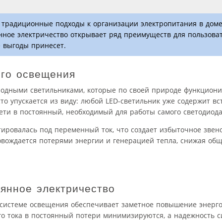
традиционные подходы к организации электропитания в доме.
янное электричество открывает ряд преимуществ для пользова
е выгоды принесет.
ого освещения
одными светильниками, которые по своей природе функцион
то упускается из виду: любой LED-светильник уже содержит в
ти в постоянный, необходимый для работы самого светодиода
ировалась под переменный ток, что создает избыточное звен
овождается потерями энергии и генерацией тепла, снижая об
янное электричество
 системе освещения обеспечивает заметное повышение энерг
 тока в постоянный потери минимизируются, а надежность с