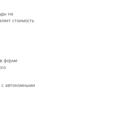
оды на
вляет стоимость
 в форме
ого
е с автономными