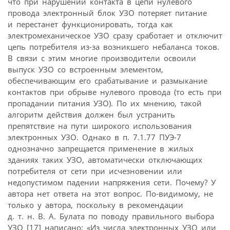
что при нарушении контакта в цепи нулевого
провода электронный блок УЗО потеряет питание
и перестанет функционировать, тогда как
электромеханическое УЗО сразу сработает и отключит
цепь потребителя из-за возникшего небаланса токов.
В связи с этим многие производители освоили
выпуск УЗО со встроенным элементом,
обеспечивающим его срабатывание и размыкание
контактов при обрыве нулевого провода (то есть при
пропадании питания УЗО). По их мнению, такой
алгоритм действия должен был устранить
препятствие на пути широкого использования
электронных УЗО. Однако в п. 7.1.77 ПУЭ-7
однозначно запрещается применение в жилых
зданиях таких УЗО, автоматически отключающих
потребителя от сети при исчезновении или
недопустимом падении напряжения сети. Почему? У
автора нет ответа на этот вопрос. По-видимому, не
только у автора, поскольку в рекомендации
д. т. н. В. А. Булата по поводу правильного выбора
УЗО [17] написано: «Из числа электронных УЗО или