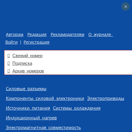
×
×
Авторам
Редакция
Рекламодателям
О журнале
Войти
|
Регистрация
Свежий номер
Подписка
Архив номеров
Skip to content
Силовые разъемы
Компоненты силовой электроники
Электроприводы
Источники питания
Системы охлаждения
Индукционный нагрев
Электромагнитная совместимость