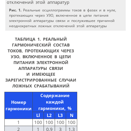
Рис. 1.
Реальные осциллограммы токов в фазах и в нуле,
протекающих через УЗО, включенное в цепи питания
электронной аппаратуры связи и послужившее причиной
неоднократных ложных отключений этой аппаратуры
ТАБЛИЦА 1.
РЕАЛЬНЫЙ
ГАРМОНИЧЕСКИЙ СОСТАВ
ТОКОВ, ПРОТЕКАЮЩИХ ЧЕРЕЗ
УЗО, ВКЛЮЧЕННОЕ В ЦЕПИ
ПИТАНИЯ ЭЛЕКТРОННОЙ
АППАРАТУРЫ СВЯЗИ
И ИМЕЮЩЕЕ
ЗАРЕГИСТРИРОВАННЫЕ СЛУЧАИ
ЛОЖНЫХ СРАБАТЫВАНИЙ
Содержание
каждой
Номер
гармоники, %
гармоники
Ll
L2
L3
N
1
100
100
100
100
2
1
0,9
3
1,3