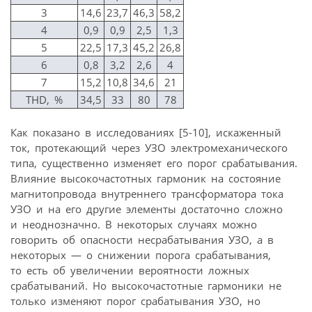
3
14,6
23,7
46,3
58,2
4
0,9
0,9
2,5
1,3
5
22,5
17,3
45,2
26,8
6
0,8
3,2
2,6
4
7
15,2
10,8
34,6
21
THD, %
34,5
33
80
78
Как показано в исследованиях [5-10], искаженный
ток, протекающий через УЗО электромеханического
типа, существенно изменяет его порог срабатывания.
Влияние высокочастотных гармоник на состояние
магнитопровода внутреннего трансформатора тока
УЗО и на его другие элементы достаточно сложно
и неоднозначно. В некоторых случаях можно
говорить об опасности несрабатывания УЗО, а в
некоторых — о снижении порога срабатывания,
то есть об увеличении вероятности ложных
срабатываний. Но высокочастотные гармоники не
только изменяют порог срабатывания УЗО, но