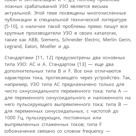
ложных срабатываний УЗО является весьма
актуальной. Этой теме посвящены многочисленные
публикации в специальной технической литературе
[5-10], о наличии такой проблемы прямо пишут все
крупные производители УЗО в своих каталогах,
такие как ABB, Siemens, Schneider Electric, Merlin Gerin,
Legrand, Eaton, Moeller и др.
Стандартами [11, 12] предусмотрены два основных
типа УЗО: AC и A. Стандартом [13] — еще два
дополнительных типа В и F. Все они отличаются
характером тока, протекающего через устройство. Так,
например, УЗО типа АС предназначено только для
чисто синусоидального переменного тока; типа А —
для переменного синусоидального и наложенного на
него пульсирующего выпрямленного тока; типа В —
для переменных синусоидальных, с частотой до
1000 Гц, пульсирующих, постоянных или
выпрямленных сглаженных токов; типа F
(обозначение связано со словом frequency —