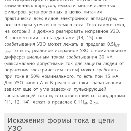
заземленных корпусов, емкости многочисленных
фильтров, установленных в цепях питания
практически всех видов электронной аппаратуры, —
все это пути утечки на землю тока. Того самого тока,
на который и должно реагировать исправное УЗО.
В соответствии со стандартами [14, 15] ток
срабатывания УЗО может лежать в пределах 0,5I
-
ΔN
I
. То есть, реальное исправное УЗО с номинальным
ΔN
дифференциальным током срабатывания 30 мА
(максимально допустимый ток для защиты людей от
поражения электрическим током) может сработать
при токе в 50% номинального, то есть при 15 мА.
Для УЗО типов А и В реальные токи срабатывания
зависят еще от угла задержки пульсирующей
составляющей тока и, в соответствии со стандартами
[11, 12, 14], лежат в пределах 0,11Ι
-2Ι
.
ΔN
ΔN
Искажения формы тока в цепи
УЗО