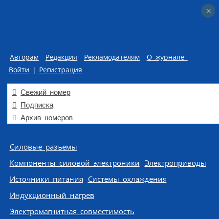
×
×
Авторам
Редакция
Рекламодателям
О журнале
Войти
|
Регистрация
Свежий номер
Подписка
Архив номеров
Skip to content
Силовые разъемы
Компоненты силовой электроники
Электроприводы
Источники питания
Системы охлаждения
Индукционный нагрев
Электромагнитная совместимость