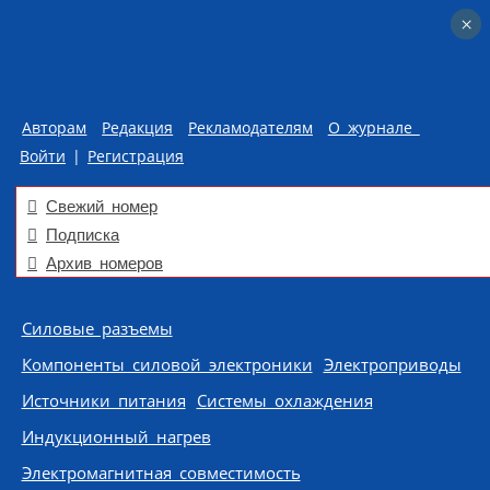
×
×
Авторам
Редакция
Рекламодателям
О журнале
Войти
|
Регистрация
Свежий номер
Подписка
Архив номеров
Skip to content
Силовые разъемы
Компоненты силовой электроники
Электроприводы
Источники питания
Системы охлаждения
Индукционный нагрев
Электромагнитная совместимость