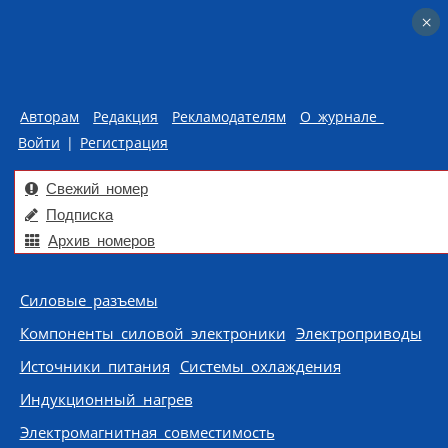
×
×
Авторам
Редакция
Рекламодателям
О журнале
Войти
|
Регистрация
Свежий номер
Подписка
Архив номеров
Skip to content
Силовые разъемы
Компоненты силовой электроники
Электроприводы
Источники питания
Системы охлаждения
Индукционный нагрев
Электромагнитная совместимость