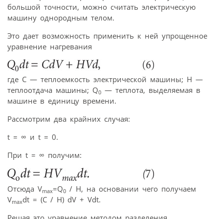
большой точности, можно считать электрическую
машину однородным телом.
Это дает возможность применить к ней упрощенное
уравнение нагревания
где С — теплоемкость электрической машины; Н —
теплоотдача машины; Q
— теплота, выделяемая в
0
машине в единицу времени.
Рассмотрим два крайних случая:
t = ∞ и t = 0.
При t = ∞ получим:
Отсюда V
=Q
/ H, на основании чего получаем
max
0
V
dt = (C / H) dV + Vdt.
max
Решая это уравнение методом разделения