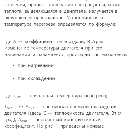
значения, процесс нагревания прекращается, и вся
теплота, выделяющаяся в двигателе, излучается в
окружающее пространство. Установившаяся
температура перегрева определяется по формуле:
где А — коэффициент теплоотдачи, Вт/град.
Изменение температуры двигателя при его
нагревании и охлаждении происходит по экспоненте:
при нагревании
при охлаждении
где τ
— начальная температура перегрева;
нач
Т
= С/ А
— постоянная времени охлаждения
охл
охл
двигателя (здесь С — теплоемкость двигателя, Вт·с/
град); А
— постоянный конструктивный
охл
коэффициент. На рис. 1 приведены кривые