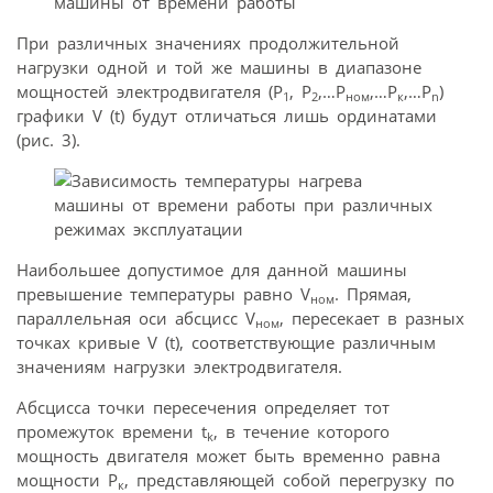
При различных значениях продолжительной
нагрузки одной и той же машины в диапазоне
мощностей электродвигателя (Р
, Р
,…Р
,…Р
,…Р
)
1
2
ном
к
n
графики V (t) будут отличаться лишь ординатами
(рис. 3).
Наибольшее допустимое для данной машины
превышение температуры равно V
. Прямая,
ном
параллельная оси абсцисс V
, пересекает в разных
ном
точках кривые V (t), соответствующие различным
значениям нагрузки электродвигателя.
Абсцисса точки пересечения определяет тот
промежуток времени t
, в течение которого
k
мощность двигателя может быть временно равна
мощности Р
, представляющей собой перегрузку по
к