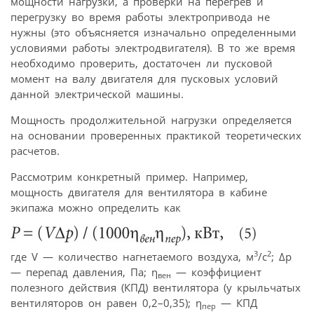
мощности нагрузки, а проверки на перегрев и
перегрузку во время работы электропривода не
нужны (это объясняется изначально определенными
условиями работы электродвигателя). В то же время
необходимо проверить, достаточен ли пусковой
момент на валу двигателя для пусковых условий
данной электрической машины.
Мощность продолжительной нагрузки определяется
на основании проверенных практикой теоретических
расчетов.
Рассмотрим конкретный пример. Например,
мощность двигателя для вентилятора в кабине
экипажа можно определить как
3
2
где V — количество нагнетаемого воздуха, м
/с
; Δр
— перепад давления, Па; η
— коэффициент
вен
полезного действия (КПД) вентилятора (у крыльчатых
вентиляторов он равен 0,2–0,35); η
— КПД
пер