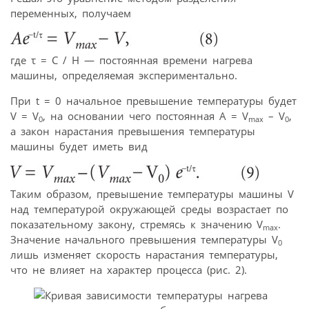
переменных, получаем
где τ = C / H — постоянная времени нагрева
машины, определяемая экспериментально.
При t = 0 начальное превышение температуры будет
V = V
, на основании чего постоянная А = V
– V
,
0
max
0
а закон нарастания превышения температуры
машины будет иметь вид
Таким образом, превышение температуры машины V
над температурой окружающей среды возрастает по
показательному закону, стремясь к значению V
.
max
Значение начального превышения температуры V
0
лишь изменяет скорость нарастания температуры,
что не влияет на характер процесса (рис. 2).