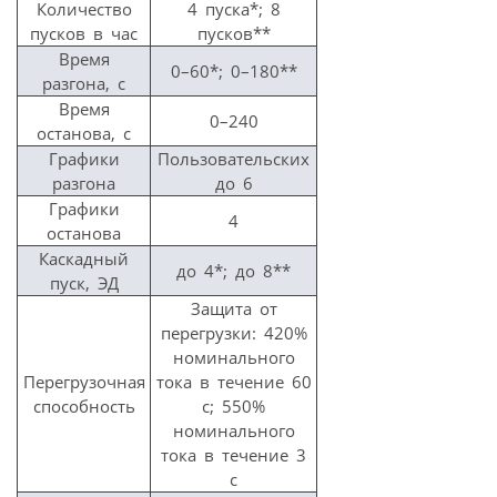
Количество
4 пуска*; 8
пусков в час
пусков**
Время
0–60*; 0–180**
разгона, с
Время
0–240
останова, с
Графики
Пользовательских
разгона
до 6
Графики
4
останова
Каскадный
до 4*; до 8**
пуск, ЭД
Защита от
перегрузки: 420%
номинального
Перегрузочная
тока в течение 60
способность
с; 550%
номинального
тока в течение 3
с