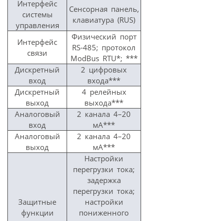
Интерфейс
Сенсорная панель,
системы
клавиатура (RUS)
управления
Физический порт
Интерфейс
RS-485; протокол
связи
ModBus RTU*; ***
Дискретный
2 цифровых
вход
входа***
Дискретный
4 релейных
выход
выхода***
Аналоговый
2 канала 4–20
вход
мА***
Аналоговый
2 канала 4–20
выход
мА***
Настройки
перегрузки тока;
задержка
перегрузки тока;
Защитные
настройки
функции
пониженного