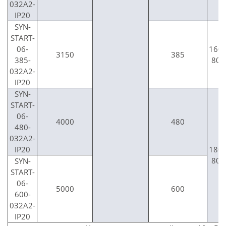
032A2-
IP20
SYN-
START-
06-
160
3150
385
385-
800
032A2-
IP20
SYN-
START-
06-
4000
480
480-
032A2-
IP20
180
800
SYN-
START-
06-
5000
600
600-
032A2-
IP20