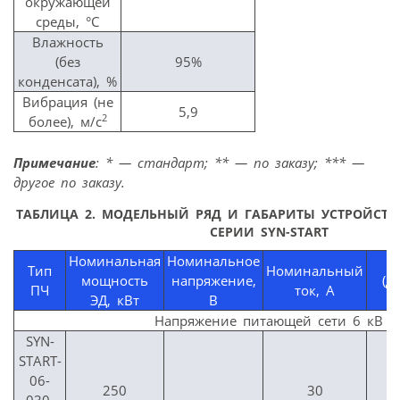
окружающей
среды, °С
Влажность
(без
95%
конденсата), %
Вибрация (не
5,9
2
более), м/с
Примечание
: * — стандарт; ** — по заказу; *** —
другое по заказу.
ТАБЛИЦА 2. МОДЕЛЬНЫЙ РЯД И ГАБАРИТЫ УСТРОЙСТВ
СЕРИИ SYN-START
Номинальная
Номинальное
Тип
Номинальный
мощность
напряжение,
(Д
ПЧ
ток, А
ЭД, кВт
В
Напряжение питающей сети 6 кВ
SYN-
START-
06-
250
30
030-