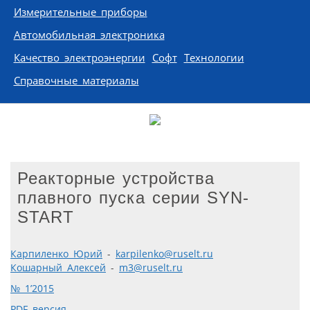
Измерительные приборы
Автомобильная электроника
Качество электроэнергии
Софт
Технологии
Справочные материалы
Реакторные устройства
плавного пуска серии SYN-
START
Карпиленко Юрий
-
karpilenko@ruselt.ru
Кошарный Алексей
-
m3@ruselt.ru
№ 1’2015
PDF версия