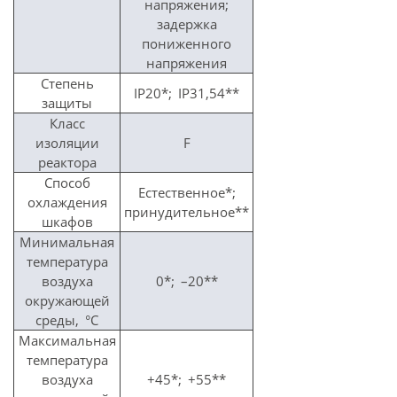
напряжения;
задержка
пониженного
напряжения
Степень
IP20*; IP31,54**
защиты
Класс
изоляции
F
реактора
Способ
Естественное*;
охлаждения
принудительное**
шкафов
Минимальная
температура
воздуха
0*; –20**
окружающей
среды, °С
Максимальная
температура
воздуха
+45*; +55**