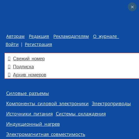
×
×
Авторам
Редакция
Рекламодателям
О журнале
Войти
|
Регистрация
Свежий номер
Подписка
Архив номеров
Skip to content
Силовые разъемы
Компоненты силовой электроники
Электроприводы
Источники питания
Системы охлаждения
Индукционный нагрев
Электромагнитная совместимость