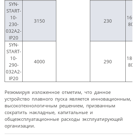
SYN-
START-
10-
160
3150
230
230-
800
032A2-
IP20
SYN-
START-
10-
180
4000
290
290-
800
032A2-
IP20
Резюмируя изложенное отметим, что данное
устройство плавного пуска является инновационным,
высокотехнологичным решением, призванным
сократить накладные, капиталь­ные и
общеэксплуатационные расходы эксплуатирующей
организации.