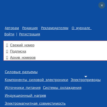
×
×
Авторам
Редакция
Рекламодателям
О журнале
Войти
|
Регистрация
Свежий номер
Подписка
Архив номеров
Skip to content
Силовые разъемы
Компоненты силовой электроники
Электроприводы
Источники питания
Системы охлаждения
Индукционный нагрев
Электромагнитная совместимость