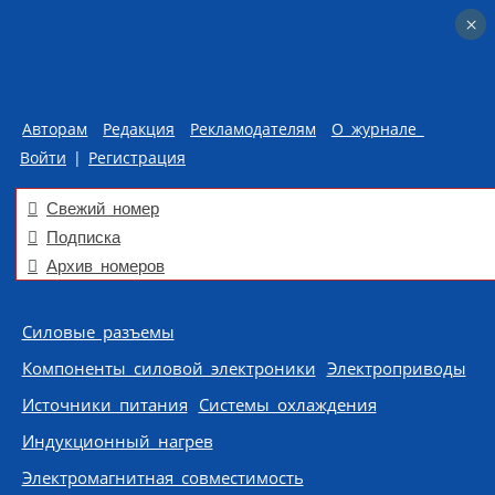
×
×
Авторам
Редакция
Рекламодателям
О журнале
Войти
|
Регистрация
Свежий номер
Подписка
Архив номеров
Skip to content
Силовые разъемы
Компоненты силовой электроники
Электроприводы
Источники питания
Системы охлаждения
Индукционный нагрев
Электромагнитная совместимость