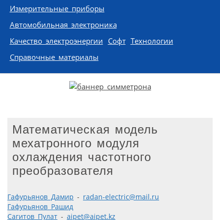
Измерительные приборы
Автомобильная электроника
Качество электроэнергии
Софт
Технологии
Справочные материалы
Математическая модель
мехатронного модуля
охлаждения частотного
преобразователя
Гафурьянов Дамир
-
radan-electric@mail.ru
Гафурьянов Рашид
Сагитов Пулат
-
aipet@aipet.kz