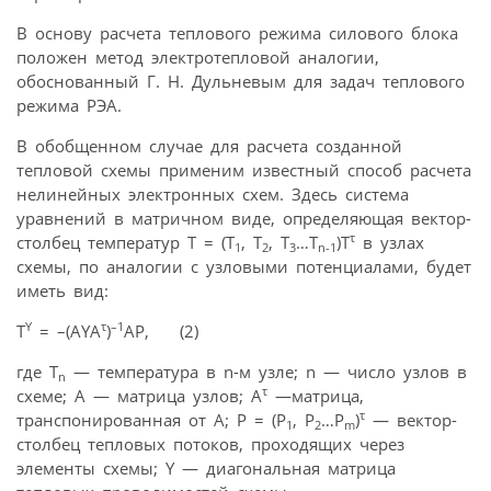
В основу расчета теплового режима силового блока
положен метод электротепловой аналогии,
обоснованный Г. Н. Дульневым для задач теплового
режима РЭА.
В обобщенном случае для расчета созданной
тепловой схемы применим известный способ расчета
нелинейных электронных схем. Здесь система
уравнений в матричном виде, определяющая вектор-
τ
столбец температур Т = (Т
, Т
, Т
…Т
)Т
в узлах
1
2
3
n-1
схемы, по аналогии с узловыми потенциалами, будет
иметь вид:
Y
τ
–1
T
= –(AYA
)
AP, (2)
где Т
— температура в n-м узле; n — число узлов в
n
τ
схеме; A — матрица узлов; A
—матрица,
τ
транспонированная от А; Р = (Р
, Р
…Р
)
— вектор-
1
2
m
столбец тепловых потоков, проходящих через
элементы схемы; Y — диагональная матрица