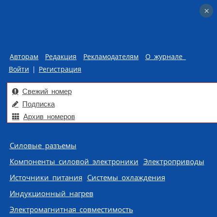
×
×
Авторам
Редакция
Рекламодателям
О журнале
Войти
|
Регистрация
Свежий номер
Подписка
Архив номеров
Skip to content
Силовые разъемы
Компоненты силовой электроники
Электроприводы
Источники питания
Системы охлаждения
Индукционный нагрев
Электромагнитная совместимость