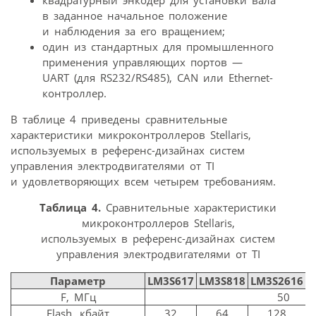
квадратурный энкодер для установки вала
в заданное начальное положение
и наблюдения за его вращением;
один из стандартных для промышленного
применения управляющих портов —
UART (для RS232/RS485), CAN или Ethernet-
контроллер.
В таблице 4 приведены сравнительные
характеристики микроконтроллеров Stellaris,
используемых в референс-дизайнах систем
управления электродвигателями от TI
и удовлетворяющих всем четырем требованиям.
Таблица 4.
Сравнительные характеристики
микроконтроллеров Stellaris,
используемых в референс-дизайнах систем
управления электродвигателями от TI
Параметр
LM3S617
LM3S818
LM3S2616
L
F, МГц
50
Flash, кбайт
32
64
128