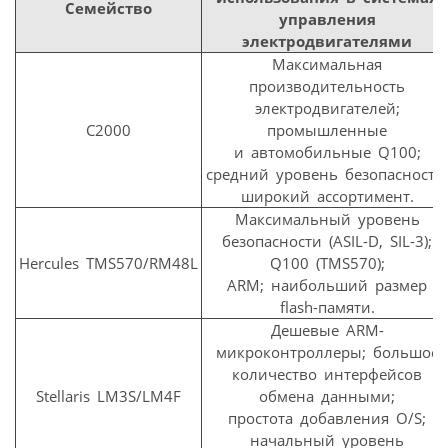
Семейство
управления
электродвигателями
Максимальная
производительность
электродвигателей;
C2000
промышленные
и автомобильные Q100;
средний уровень безопасности
широкий ассортимент.
Максимальный уровень
безопасности (ASIL-D, SIL-3);
Hercules TMS570/RM48L
Q100 (TMS570);
ARM; наибольший размер
flash-памяти.
Дешевые ARM-
микроконтроллеры; большое
количество интерфейсов
Stellaris LM3S/LM4F
обмена данными;
простота добавления O/S;
начальный уровень