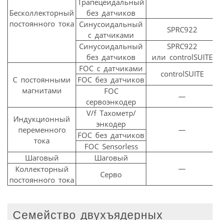
Трапецеидальный
Бесколлекторный
без датчиков
постоянного тока
Синусоидальный
SPRC922
с датчиками
Синусоидальный
SPRC922
без датчиков
или controlSUITE
FOC с датчиками
controlSUITE
С постоянными
FOC без датчиков
магнитами
FOC
—
сервоэнкодер
V/f Тахометр/
Индукционный
энкодер
переменного
—
FOC без датчиков
тока
FOC Sensorless
Шаговый
Шаговый
—
Коллекторный
Серво
постоянного тока
Семейство двухъядерных