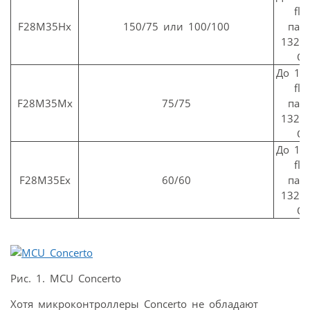
fla
F28M35Hx
150/75 или 100/100
пам
132 
О
До 1 
fla
F28M35Mx
75/75
пам
132 
О
До 1 
fla
F28M35Ex
60/60
пам
132 
О
Рис. 1. MCU Concerto
Хотя микроконтроллеры Concerto не обладают