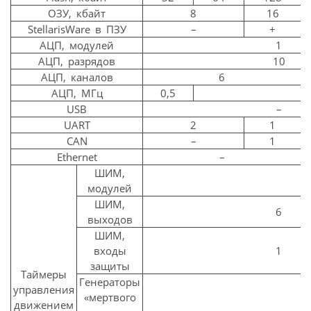
ОЗУ, кбайт
8
16
StellarisWare в ПЗУ
–
+
АЦП, модулей
1
АЦП, разрядов
10
АЦП, каналов
6
АЦП, МГц
0,5
USB
–
UART
2
1
CAN
–
1
Ethernet
–
ШИМ,
1
модулей
ШИМ,
6
выходов
ШИМ,
входы
1
защиты
Таймеры
Генераторы
управления
«мертвого
+
движением