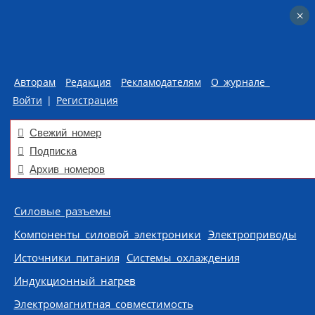
×
×
Авторам
Редакция
Рекламодателям
О журнале
Войти
|
Регистрация
Свежий номер
Подписка
Архив номеров
Skip to content
Силовые разъемы
Компоненты силовой электроники
Электроприводы
Источники питания
Системы охлаждения
Индукционный нагрев
Электромагнитная совместимость