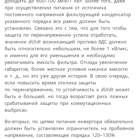
доходить до 600–700 мкФ/1 кВт. Более того, даже
при осуществлении питания от источника
постоянного напряжения фильтрующий конденсатор
указанного порядка все равно должен быть
установлен. Связано это с тем, что для того чтобы
защита по перенапряжению успела отработать,
значение
dU
/
dt
возникающей противо-ЭДС должно
быть относительно небольшим, не более 1 кВ/мкс,
и именно для его уменьшения и необходимо
увеличивать емкость фильтра. Отсюда увеличение
габаритов, более жесткие условия накачки емкости
и т. д., но это уже другая история. В свою очередь,
если повысить время отклика защиты
по перенапряжению, то устойчивость к
dU
/
dt
может
быть и большей, но тогда возрастает риск ложных
срабатываний защиты при коммутационных
выбросах.
Во-вторых, по цепям питания инвертора обязательно
должен быть установлен ограничитель на пробивное
напряжение, составляющее порядка 120–130%