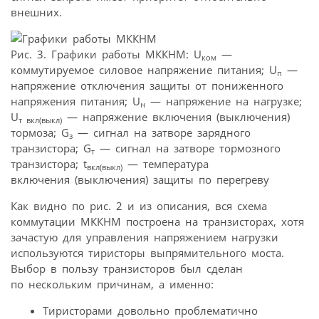
внешних.
Рис. 3. Графики работы МККНМ: U
—
ком
коммутируемое силовое напряжение питания; U
—
п
напряжение отключения защиты от пониженного
напряжения питания; U
— напряжение на нагрузке;
н
U
— напряжение включения (выключения)
т вкл(выкл)
тормоза; G
— сигнал на затворе зарядного
з
транзистора; G
— сигнал на затворе тормозного
т
транзистора; t
— температура
вкл(выкл)
включения (выключения) защиты по перегреву
Как видно по рис. 2 и из описания, вся схема
коммутации МККНМ построена на транзисторах, хотя
зачастую для управления напряжением нагрузки
используются тиристоры выпрямительного моста.
Выбор в пользу транзисторов был сделан
по нескольким причинам, а именно:
Тиристорами довольно проблематично