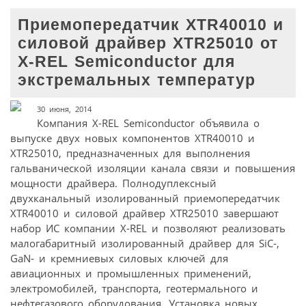
Приемопередатчик XTR40010 и
силовой драйвер XTR25010 от
X-REL Semiconductor для
экстремальных температур
30 июня, 2014
Компания X-REL Semiconductor объявила о
выпуске двух новых компонентов XTR40010 и
XTR25010, предназначенных для выполнения
гальванической изоляции канала связи и повышения
мощности драйвера. Полнодуплексный
двухканальный изолированный приемопередатчик
XTR40010 и силовой драйвер XTR25010 завершают
набор ИС компании X-REL и позволяют реализовать
малогабаритный изолированный драйвер для SiC-,
GaN- и кремниевых силовых ключей для
авиационных и промышленных применений,
электромобилей, транспорта, геотермального и
нефтегазового оборудования. Установка новых