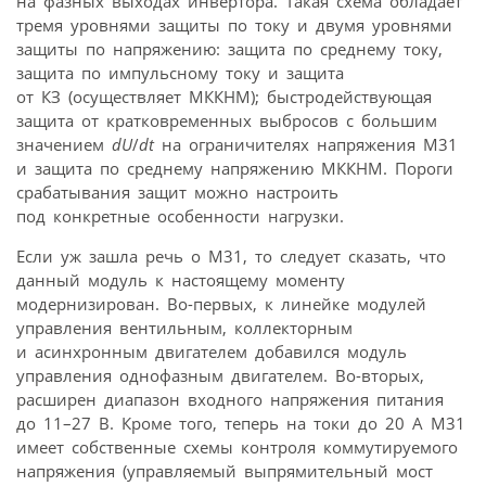
на фазных выходах инвертора. Такая схема обладает
тремя уровнями защиты по току и двумя уровнями
защиты по напряжению: защита по среднему току,
защита по импульсному току и защита
от КЗ (осуществляет МККНМ); быстродействующая
защита от кратковременных выбросов с большим
значением
dU
/
dt
на ограничителях напряжения М31
и защита по среднему напряжению МККНМ. Пороги
срабатывания защит можно настроить
под конкретные особенности нагрузки.
Если уж зашла речь о М31, то следует сказать, что
данный модуль к настоящему моменту
модернизирован. Во-первых, к линейке модулей
управления вентильным, коллекторным
и асинхронным двигателем добавился модуль
управления однофазным двигателем. Во-вторых,
расширен диапазон входного напряжения питания
до 11–27 В. Кроме того, теперь на токи до 20 А М31
имеет собственные схемы контроля коммутируемого
напряжения (управляемый выпрямительный мост