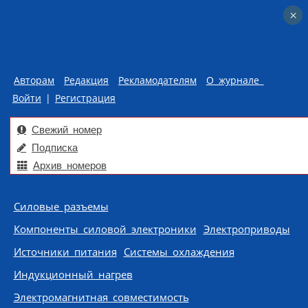
×
×
Авторам
Редакция
Рекламодателям
О журнале
Войти
|
Регистрация
Свежий номер
Подписка
Архив номеров
Skip to content
Силовые разъемы
Компоненты силовой электроники
Электроприводы
Источники питания
Системы охлаждения
Индукционный нагрев
Электромагнитная совместимость