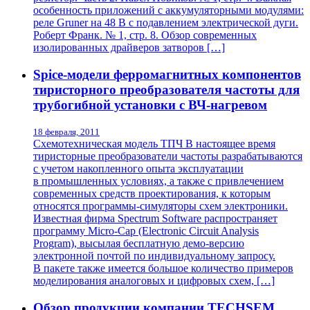
особенность приложений с аккумуляторными модулями:
реле Gruner на 48 В с подавлением электрической дуги.
Роберт Франк. № 1, стр. 8. Обзор современных
изолированных драйверов затворов […]
Spice-модели ферромагнитных компонентов
тиристорного преобразователя частоты для
трубогибной установки с ВЧ-нагревом
18 февраля, 2011
Схемотехническая модель ТПЧ В настоящее время
тиристорные преобразователи частоты разрабатываются
с учетом накопленного опыта эксплуатации
в промышленных условиях, а также с привлечением
современных средств проектирования, к которым
относятся программы-симуляторы схем электроники.
Известная фирма Spectrum Software распространяет
программу Micro-Cap (Electronic Circuit Analysis
Program), высылая бесплатную демо-версию
электронной почтой по индивидуальному запросу.
В пакете также имеется большое количество примеров
моделирования аналоговых и цифровых схем, […]
Обзор продукции компании TECHSEM