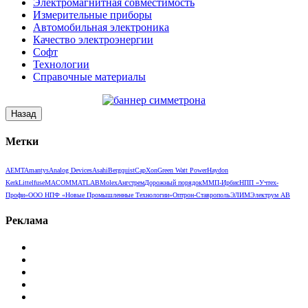
Электромагнитная совместимость
Измерительные приборы
Автомобильная электроника
Качество электроэнергии
Софт
Технологии
Справочные материалы
Метки
AEMT
Amantys
Analog Devices
Asahi
Bergquist
CapXon
Green Watt Power
Haydon
Kerk
Littelfuse
MACOM
MATLAB
Molex
Ангстрем
Дорожный порядок
ММП-Ирбис
НПП «Учтех-
Профи»
ООО НПФ «Новые Промышленные Технологии»
Оптрон-Ставрополь
ЭЛИМ
Электрум АВ
Реклама