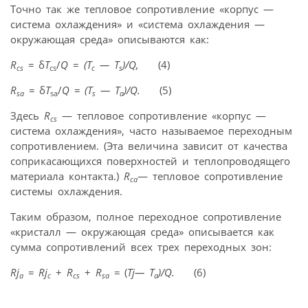
Точно так же тепловое сопротивление «корпус —
система охлаждения» и «система охлаждения —
окружающая среда» описываются как:
R
=
δ
T
/
Q
=
(T
— T
)/Q,
(4)
cs
cs
c
s
R
=
δ
T
/
Q = (T
— T
)/Q.
(5)
sa
sa
s
a
Здесь
R
— тепловое сопротивление «корпус —
cs
система охлаждения», часто называемое переходным
сопротивлением. (Эта величина зависит от качества
соприкасающихся поверхностей и теплопроводящего
материала контакта.)
R
— тепловое сопротивление
ca
системы охлаждения.
Таким образом, полное переходное сопротивление
«кристалл — окружающая среда» описывается как
сумма сопротивлений всех трех переходных зон:
Rj
=
Rj
+
R
+
R
=
(
Tj
—
T
)/
Q
.
(6)
a
c
cs
sa
a