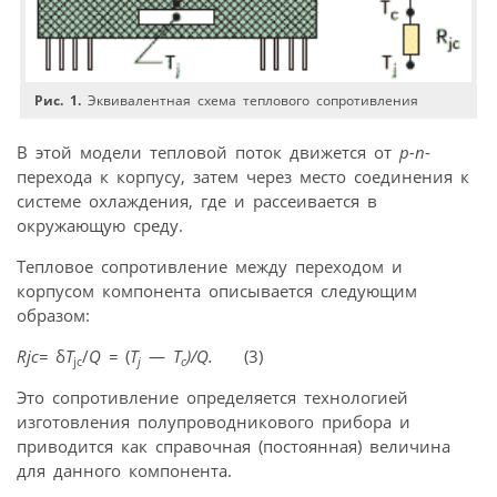
Рис. 1.
Эквивалентная схема теплового сопротивления
В этой модели тепловой поток движется от
p-n
-
перехода к корпусу, затем через место соединения к
системе охлаждения, где и рассеивается в
окружающую среду.
Тепловое сопротивление между переходом и
корпусом компонента описывается следующим
образом:
Rjc
=
δ
T
/
Q
=
(
T
—
T
)/
Q
.
(3)
jc
j
c
Это сопротивление определяется технологией
изготовления полупроводникового прибора и
приводится как справочная (постоянная) величина
для данного компонента.