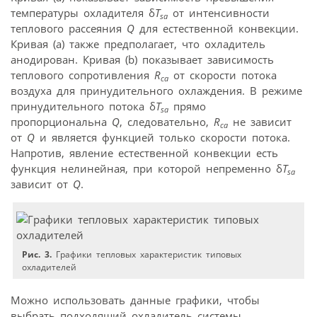
температуры охладителя δ
T
от интенсивности
sa
теплового рассеяния
Q
для естественной конвекции.
Кривая (a) также предполагает, что охладитель
анодирован. Кривая (b) показывает зависимость
теплового сопротивления
R
от скорости потока
ca
воздуха для принудительного охлаждения. В режиме
принудительного потока δ
T
прямо
sa
пропорциональна
Q
, следовательно,
R
не зависит
ca
от
Q
и является функцией только скорости потока.
Напротив, явление естественной конвекции есть
функция нелинейная, при которой непременно δ
T
sa
зависит от
Q
.
Рис. 3.
Графики тепловых характеристик типовых
охладителей
Можно использовать данные графики, чтобы
выбрать подходящий охладитель системы