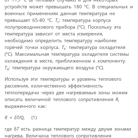
устройств может превышать 180 °C. В специальных и
военных применениях данная температура не
превышает 65-80 °C.
T
:
температура корпуса
c
полупроводникового прибора (°C). Поскольку эта
температура зависит от места измерения,
необходимо определить температуру наиболее
горячей точки корпуса.
T
:
температура охладителя
s
(°C). Максимальная температура охладителя системы
охлаждения в месте, приближенном к компоненту.
T
:
температура окружающего воздуха (°C).
a
Используя эти температуры и уровень теплового
рассеяния, количественно эффективность
теплопередачи через две нагреваемые зоны можем
описать величиной теплового сопротивления
R
,
выраженного как:
R
= δ
T
/
Q
,
(1)
где δ
T
есть разница температур между двумя зонами
нагрева. Величина теплового сопротивления