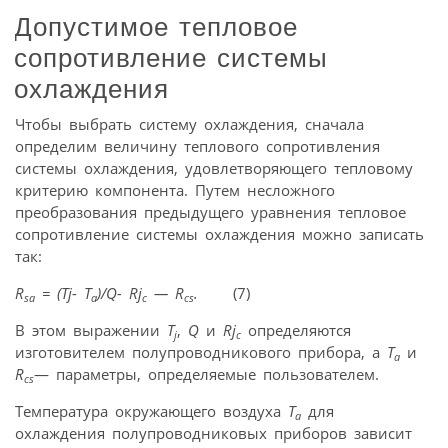
Допустимое тепловое
сопротивление системы
охлаждения
Чтобы выбрать систему охлаждения, сначала
определим величину теплового сопротивления
системы охлаждения, удовлетворяющего тепловому
критерию компонента. Путем несложного
преобразования предыдущего уравнения тепловое
сопротивление системы охлаждения можно записать
так:
R
= (Tj- T
)/Q- Rj
— R
.
(7)
sa
a
c
cs
В этом выражении
T
,
Q
и
Rj
определяются
j
c
изготовителем полупроводникового прибора, а
T
и
a
R
— параметры, определяемые пользователем.
cs
Температура окружающего воздуха
T
для
a
охлаждения полупроводниковых приборов зависит