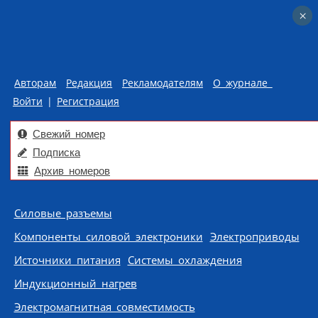
×
×
Авторам
Редакция
Рекламодателям
О журнале
Войти
|
Регистрация
Свежий номер
Подписка
Архив номеров
Skip to content
Силовые разъемы
Компоненты силовой электроники
Электроприводы
Источники питания
Системы охлаждения
Индукционный нагрев
Электромагнитная совместимость