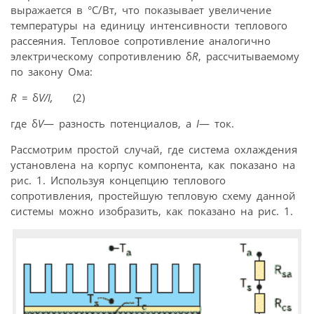
выражается в °C/Вт, что показывает увеличение
температуры на единицу интенсивности теплового
рассеяния. Тепловое сопротивление аналогично
электрическому сопротивлению δ
R
, рассчитываемому
по закону Ома:
R
=
δ
V
/
I
,
(2)
где δ
V
— разность потенциалов, а
I
— ток.
Рассмотрим простой случай, где система охлаждения
установлена на корпус компонента, как показано на
рис. 1. Используя концепцию теплового
сопротивления, простейшую тепловую схему данной
системы можно изобразить, как показано на рис. 1.