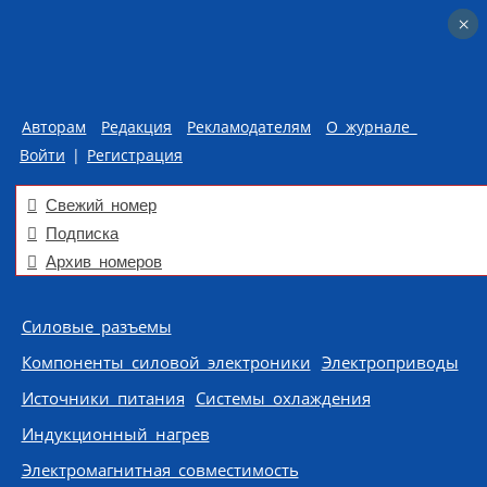
×
×
Авторам
Редакция
Рекламодателям
О журнале
Войти
|
Регистрация
Свежий номер
Подписка
Архив номеров
Skip to content
Силовые разъемы
Компоненты силовой электроники
Электроприводы
Источники питания
Системы охлаждения
Индукционный нагрев
Электромагнитная совместимость