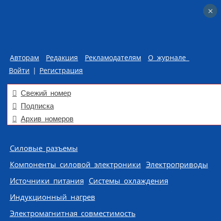
×
×
Авторам
Редакция
Рекламодателям
О журнале
Войти
|
Регистрация
Свежий номер
Подписка
Архив номеров
Skip to content
Силовые разъемы
Компоненты силовой электроники
Электроприводы
Источники питания
Системы охлаждения
Индукционный нагрев
Электромагнитная совместимость