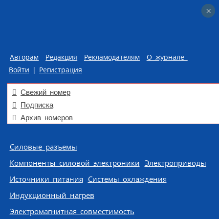
×
×
Авторам
Редакция
Рекламодателям
О журнале
Войти
|
Регистрация
Свежий номер
Подписка
Архив номеров
Skip to content
Силовые разъемы
Компоненты силовой электроники
Электроприводы
Источники питания
Системы охлаждения
Индукционный нагрев
Электромагнитная совместимость