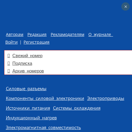
×
×
Авторам
Редакция
Рекламодателям
О журнале
Войти
|
Регистрация
Свежий номер
Подписка
Архив номеров
Skip to content
Силовые разъемы
Компоненты силовой электроники
Электроприводы
Источники питания
Системы охлаждения
Индукционный нагрев
Электромагнитная совместимость