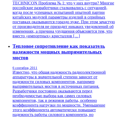
TECHNICON Проблема № 1: что у них внутри? Многие
российские разработчики сталкивались с ситуацией,
когда после успешных испытаний опытной партии
китайских модулей параметры изделий в серийных
поставках оказываются гораздо хуже. При этом зачастую
от производителя не приходит никаких уведомлений об
изменениях, а причина ухудшения объясняется тем, что
вместо «импортных» кристаллов […]
Тепловое сопротивление как показатель
надежности мощных выпрямительных
мостов
6 сентября, 2011
Известно, что общая надежность радиоэлектронной
аппаратуры в значительной степени зависит от
надежности силовых компонентов, например
выпрямительных мостов в источниках питания.
Разработчики постоянно оказываются перед
необходимостью выбора как самих силовых
компонентов, так и режимов работы, особенно
коэффициента нагрузки по мощности. Уменьшение
этого коэффициента автоматически повышает
надежность работы силового компонента, но