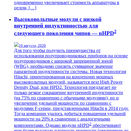
одновременно увеличивает стоимость аппаратуры в
целом, […]
Высоковольтные модули с низкой
внутренней индуктивностью для
2
следующего поколения чипов — nHPD
10 августа, 2020
Для того чтобы получить преимущества от
использования полупроводниковых приборов на основе
полупроводников с широкой запрещенной зоной
(WBG), необходимо снизить суммарное значение
паразитной индуктивности системы. Новая технология
Hitachi, ориентированная на концепцию мощных
высоковольтных модулей, называется next High Power
Density Dual, или HPD2. Технология предлагает не
только резкое сокращение внутренней индуктивности
(на 75% по сравнению с обычными модулями), но и
увеличение удельной мощности по сравнению с
модулями F-серии, представленными Hitachi в 2014 году.
Тогда компании удалось добиться повышения удельной
мощности на 20% в сравнении с аналогичными
2
компонентами. Однако модули nHPD
обеспечивают
еще более высокую плотность мощности (увеличение до