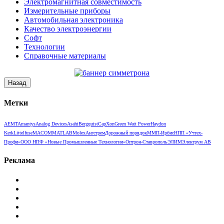
Электромагнитная совместимость
Измерительные приборы
Автомобильная электроника
Качество электроэнергии
Софт
Технологии
Справочные материалы
Метки
AEMT
Amantys
Analog Devices
Asahi
Bergquist
CapXon
Green Watt Power
Haydon
Kerk
Littelfuse
MACOM
MATLAB
Molex
Ангстрем
Дорожный порядок
ММП-Ирбис
НПП «Учтех-
Профи»
ООО НПФ «Новые Промышленные Технологии»
Оптрон-Ставрополь
ЭЛИМ
Электрум АВ
Реклама