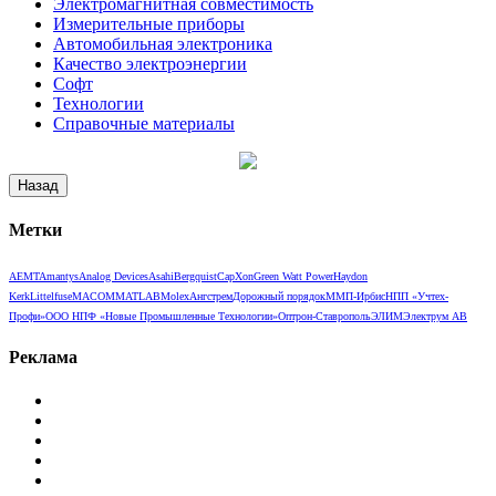
Электромагнитная совместимость
Измерительные приборы
Автомобильная электроника
Качество электроэнергии
Софт
Технологии
Справочные материалы
Метки
AEMT
Amantys
Analog Devices
Asahi
Bergquist
CapXon
Green Watt Power
Haydon
Kerk
Littelfuse
MACOM
MATLAB
Molex
Ангстрем
Дорожный порядок
ММП-Ирбис
НПП «Учтех-
Профи»
ООО НПФ «Новые Промышленные Технологии»
Оптрон-Ставрополь
ЭЛИМ
Электрум АВ
Реклама