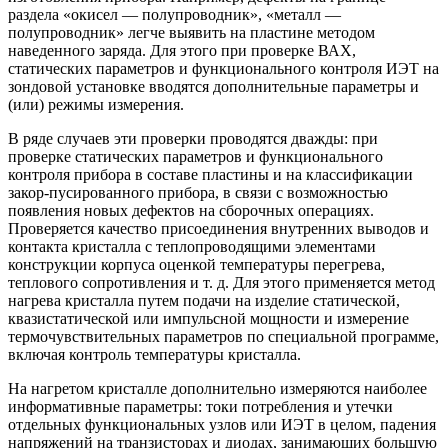
раздела «окисел — полупроводник», «металл —
полупроводник» легче выявить на пластине методом
наведенного заряда. Для этого при проверке ВАХ,
статических параметров и функционального контроля ИЭТ на
зондовой установке вводятся дополнительные параметры и
(или) режимы измерения.
В ряде случаев эти проверки проводятся дважды: при
проверке статических параметров и функционального
контроля прибора в составе пластины и на классификации
закор-пусированного прибора, в связи с возможностью
появления новых дефектов на сборочных операциях.
Проверяется качество присоединения внутренних выводов и
контакта кристалла с теплопроводящими элементами
конструкции корпуса оценкой температуры перегрева,
теплового сопротивления и т. д. Для этого применяется метод
нагрева кристалла путем подачи на изделие статической,
квазистатической или импульсной мощности и измерение
термочувствительных параметров по специальной программе,
включая контроль температуры кристалла.
На нагретом кристалле дополнительно измеряются наиболее
информативные параметры: токи потребления и утечки
отдельных функциональных узлов или ИЭТ в целом, падения
напряжений на транзисторах и диодах, занимающих большую