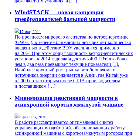
даже жестких условиях, а […]
WIndSTACK — новая концепция
преобразователей большой мощности
17 мая, 2011
По прогнозам мирового агентства по ветроэнергетике
(GWEC), в течение ближайших четырех лет количество
введенных в действие ВЭУ увеличится примерно
на 20%. При этом общая мощность ветроэнергетических
установок к 2014 г. должна достичь 400 ГВт, что более
чем в два раза превышает текущие показатели [1].
Наиболее крупный рост рынка возобновляемых
источников энергии ожидается в Азии, где Китай уже
в 2009 г. стал вторым после США производителем
и поставщиком […]
Минимизация реактивной мощности в
асинхронной короткозамкнутой машине
6 февраля, 2020
В работе рассматривается оптимальный синтез
управляющих воздействий, обеспечивающих работу
асинхронной машины с короткозамкнутым ротором при