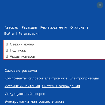
×
×
Авторам
Редакция
Рекламодателям
О журнале
Войти
|
Регистрация
Свежий номер
Подписка
Архив номеров
Skip to content
Силовые разъемы
Компоненты силовой электроники
Электроприводы
Источники питания
Системы охлаждения
Индукционный нагрев
Электромагнитная совместимость