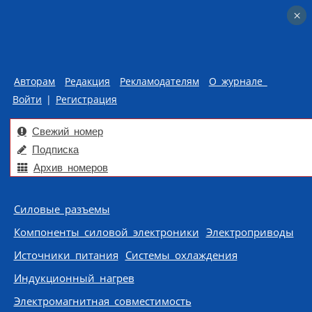
×
×
Авторам
Редакция
Рекламодателям
О журнале
Войти
|
Регистрация
Свежий номер
Подписка
Архив номеров
Skip to content
Силовые разъемы
Компоненты силовой электроники
Электроприводы
Источники питания
Системы охлаждения
Индукционный нагрев
Электромагнитная совместимость