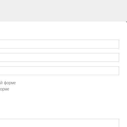
ой форме
форме