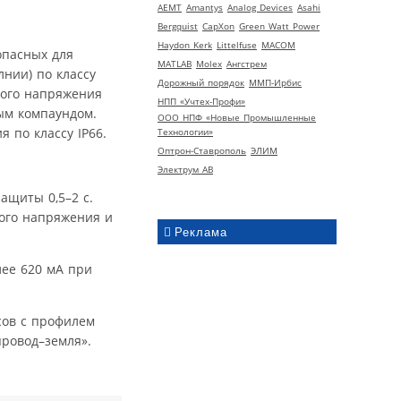
AEMT
Amantys
Analog Devices
Asahi
Bergquist
CapXon
Green Watt Power
Haydon Kerk
Littelfuse
MACOM
опасных для
MATLAB
Molex
Ангстрем
нии) по классу
Дорожный порядок
ММП-Ирбис
вого напряжения
НПП «Учтех-Профи»
ным компаундом.
ООО НПФ «Новые Промышленные
 по классу IP66.
Технологии»
Оптрон-Ставрополь
ЭЛИМ
Электрум АВ
ащиты 0,5–2 с.
ого напряжения и
Реклама
лее 620 мА при
сов с профилем
провод–земля».