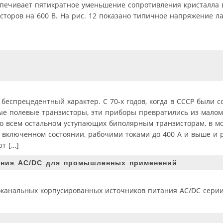
еспечивает пятикратное уменьшение сопротивления кристалла 
сторов на 600 В. На рис. 12 показано типичное напряжение л
еспрецедентный характер. С 70-х годов, когда в СССР были с
е полевые транзисторы, эти приборы превратились из мало
во всем остальном уступающих биполярным транзисторам, в 
о включенном состоянии, рабочими токами до 400 А и выше и
т […]
ания AC/DC для промышленных применений
оканальных корпусированных источников питания AC/DC серии