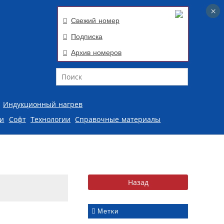
×
×
Свежий номер
Подписка
Архив номеров
Поиск
Индукционный нагрев
ии
Софт
Технологии
Справочные материалы
Метки