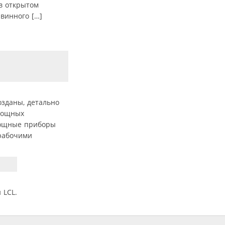
в открытом
авинного […]
озданы, детально
мощных
мощные приборы
 рабочими
 LCL.