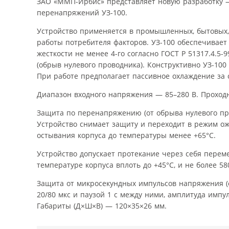
ЗАО «ММП-Ирбис» представляет новую разработку —
перенапряжений УЗ-100.
Устройство применяется в промышленных, бытовых,
работы потребителя факторов. УЗ-100 обеспечивает
жесткости не менее 4-го согласно ГОСТ Р 51317.4.
(обрыв нулевого проводника). Конструктивно УЗ-10
При работе предполагает пассивное охлаждение за с
Диапазон входного напряжения — 85–280 В. Проход
Защита по перенапряжению (от обрыва нулевого про
Устройство снимает защиту и переходит в режим о
остывания корпуса до температуры менее +65°С.
Устройство допускает протекание через себя перем
температуре корпуса вплоть до +45°С, и не более 5
Защита от микросекундных импульсов напряжения (
20/80 мкс и паузой 1 с между ними, амплитуда импу
Габариты (Д×Ш×В) — 120×35×26 мм.