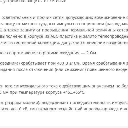
 устройство защиты от сетевых
 осветительных и прочих сетях, допускающих возникновение 
 защиту от микросекундных импульсов напряжения (разряд мол
5-99, а также защиту от превышения нормальной величины сете
0 выполнено в корпусе из АБС-пластика и залито теплопровод
чет естественной конвекции, допускается внешние воздействия
ное сопротивление в режиме ожидания — 2 Ом.
водника) срабатывает при 430 В ±10%. Время срабатывания з
жидания после отключения (или снижения) повышенного входн
енного синусоидального тока с действующим значением не бо
80 мА при температуре корпуса +45…+65°С.
от разряда молнии): выдерживает последовательность импуль
льсов до 10 кВ, тип входного воздействий «провод–провод» и «