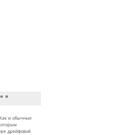
ии в
 Как и обычные
которым
уре дрейфовой