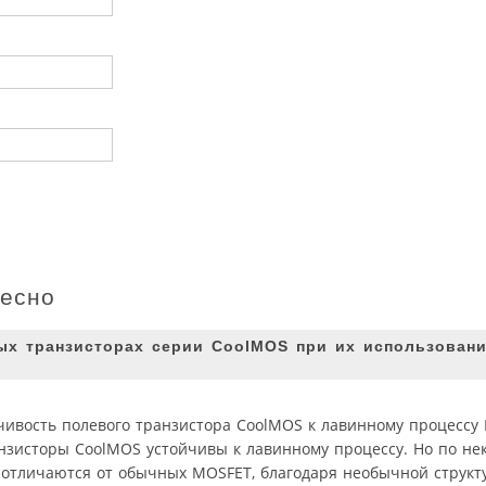
ресно
ых транзисторах серии CoolMOS при их использован
йчивость полевого транзистора CoolMOS к лавинному процессу
нзисторы CoolMOS устойчивы к лавинному процессу. Но по не
 отличаются от обычных MOSFET, благодаря необычной структ