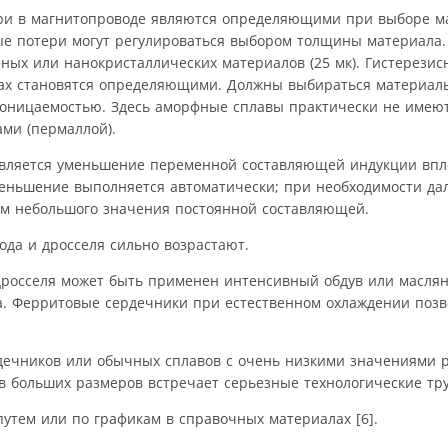
и в магнитопроводе являются определяющими при выборе м
вые потери могут регулироваться выбором толщины материала.
фных или нанокристаллических материалов (25 мк). Гистерезис
тах становятся определяющими. Должны выбираться материалы
роницаемостью. Здесь аморфные сплавы практически не имею
ми (пермаллой).
вляется уменьшение переменной составляющей индукции впло
о уменьшение выполняется автоматически; при необходимости д
ом небольшого значения постоянной составляющей.
да и дросселя сильно возрастают.
росселя может быть применен интенсивный обдув или маслян
а. Ферритовые сердечники при естественном охлаждении позв
ечников или обычных сплавов с очень низкими значениями р
в больших размеров встречает серьезные технологические тру
утем или по графикам в справочных материалах [6].