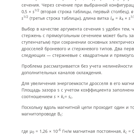
сечения. Через сечение при выбранной конфигурац
1/2
0,5 ×
s
(вторая строка таблицы, первый столбец),
в
1/2
1/
s
(третья строка таблицы), длина витка
l
=
k
×
s
м
4
Выбор в качестве аргумента сечения s удобен тем,
стержень с прямоугольным сечением может быть за
ступенчатым) при сохранении основных электрическ
дросселей броневого и стержневого типов. Два пе
следующих — стержневые с квадратным и прямоуго
Проблема рассматривается без учета нелинейности 
дополнительных каналов охлаждения.
Для увеличения энергоемкости дросселя в его маг
Площадь зазора s с учетом коэффициента заполнен
соотношением
s × k
= s
.
c
c
Поскольку вдоль магнитной цепи проходит один и то
магнитопроводе B
:
c
-6
где μ
= 1,26 × 10
Гн/м магнитная постоянная,
k
= 0
0
с