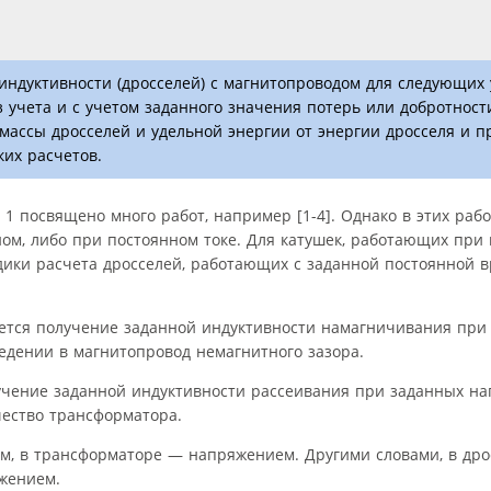
индуктивности (дросселей) с магнитопроводом для следующих 
з учета и с учетом заданного значения потерь или добротност
массы дросселей и удельной энергии от энергии дросселя и 
их расчетов.
) 1 посвящено много работ, например [1-4]. Однако в этих ра
ом, либо при постоянном токе. Для катушек, работающих при
одики расчета дросселей, работающих с заданной постоянной 
ется получение заданной индуктивности намагничивания при 
дении в магнитопровод немагнитного зазора.
учение заданной индуктивности рассеивания при заданных на
чество трансформатора.
ом, в трансформаторе — напряжением. Другими словами, в дро
жением.