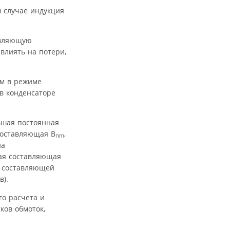
 случае индукция
авляющую
влиять на потери,
ом в режиме
 в конденсаторе
ьшая постоянная
составляющая B
,
пm
на
ная составляющая
й составляющей
в).
го расчета и
ков обмоток,