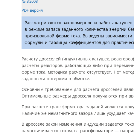
№ 3’2008
PDF версия
Рассматриваются закономерности работы катушек 
в режиме запаса заданного количества энергии бе
произвольной форме тока. Выведены зависимости 
формулы и таблицы коэффициентов для практическ
Расчету дросселей (индуктивных катушек, реакторов
расчеты реакторов, работающих либо при переменн
форме тока, методика расчета отсутствует. Нет мет
заданными потерями в обмотке.
Основным требованием для расчета дросселей явля
Оптимальные размеры дросселя получаются при вве
При расчете трансформатора задачей является пол
Наличие же немагнитного зазора лишь ухудшает ка
В дросселе закон изменения индукции задается ток
намагничивается током, в трансформаторе — напря