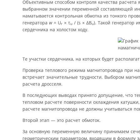
Объективным способом контроля качества расчета 
выбранном значении переменной составляющей инду
наматывается контрольная обмотка из тонкого пров
генератора
w
= U
× τ
/ (s × ΔB
). Такой генератор 
г
u
u
сердечника на холостом ходу.
Те участки сердечника, на которых будет располаг
Проверка теплового режима магнитопровода при н
встречает значительные трудности. Выбором магни
расчета дросселя.
В последующих выводах принято допущение, что те
тепловом расчете поверхности охлаждения катушки,
расчете магнитопровода не должны учитываться по
Второй этап — это расчет обмоток.
За основную переменную величину принимаем сечен
геометрическим параметром, входящим в формулу з