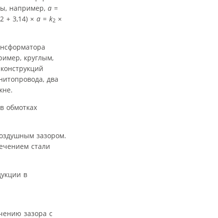
ры, например,
а
=
 2 + 3,14) ×
а
=
k
×
2
ансформатора
имер, круглым,
 конструкций
нитопровода, два
жне.
в обмотках
воздушным зазором.
ечением стали
дукции в
чению зазора с