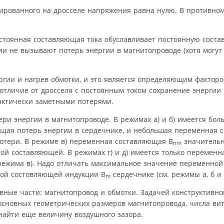
ированного на дросселе напряжения равна нулю. В противном
стоянная составляющая тока обуславливает постоянную сост
и не вызывают потерь энергии в магнитопроводе (хотя могут 
ргии и нагрев обмотки, и это является определяющим фактор
 отличие от дросселя с постоянным током сохранение энергии
актически заметными потерями.
и энергии в магнитопроводе. В режимах а) и б) имеется бол
ющая потерь энергии в сердечнике, и небольшая переменная 
отери. В режиме в) переменная составляющая B
значитель
пm
нной составляющей. В режимах г) и д) имеется только перемен
режима в). Надо отличать максимальное значение переменно
ой состовляющей индукции B
сердечнике (см. режимы а, б и 
m
ные части: магнитопровод и обмотки. Задачей конструктивно
основных геометрических размеров магнитопровода, числа вит
 найти еще величину воздушного зазора.