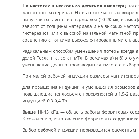
На частотах в несколько десятков килогерц
потер
магнитного материала. На высоких частотах вихре
выпускаются ленты из пермаллоя (10-20 мк) и амор
зависят от толщины материала и на высоких часто
гистерезиса или с высокой начальной магнитной п
сравнению с тонкими высоколе-гированными сплава
Радикальным способом уменьшения потерь всегда я
долей Тесла т. е. сотен мТл. В режимах а) и б) эт
уменьшение должно производиться вместе с выбор
При малой рабочей индукции размеры магнитопрово
Для повышения индукции и уменьшения размеров д
повышающие теплосъем с поверхностей в 1,5-2 раз
индукцией 0,3-0,4 Тл.
Выше 10-15 кГц
— область работы ферритовых серд
К сожалению, изготовление ферритовых сердечнико
Выбор рабочей индукции производится расчетным п