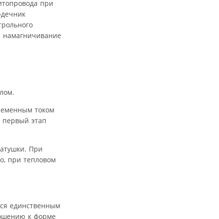
итопровода при
рдечник
трольного
ет намагничивание
лом.
ременным током
 первый этап
атушки. При
о, при тепловом
тся единственным
ношению к форме