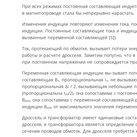
При всех режимах постоянная составляющая индукт
в магнитопроводе стала бы непрерывно нарастать.
Изменения индукции повторяют изменения тока, по
индукции. Постоянные составляющие тока и индукци
вызванные переменной составляющей [5]).
Ток, протекающий по обмотке, вызывает потери эне
работы и расчете дросселя. Заметим попутно, что в
при постоянном напряжении не сопровождается пр
Переменная составляющая индукции вы-зывает потер
составляющая В
, пропорциональная I
, не вызыва
=
=
пропорциональная ΔI / 2, вызывающая небольшие п
(пропорциональна I
/2), она сопоставима с постоя
m
B
, она сопоставима с переменной составляющей 
пm
индукции B
от максимального значения переменн
пm
Дроссель и трансформатор имеют одинаковые состав
дросселя, и трансформатора является определение 
сечения проводов обмоток. Для дросселя требуется