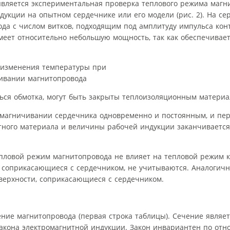
является экспериментальная проверка теплового режима магн
кции на опытном сердечнике или его модели (рис. 2). На се
ода с числом витков, подходящим под амплитуду импульса кон
имеет относительно небольшую мощность, так как обеспечива
аться обмотка, могут быть закрыты теплоизоляционным материа
амагничивании сердечника одновременно и постоянным, и пе
тного материала и величины рабочей индукции заканчивается
пловой режим магнитопровода не влияет на тепловой режим к
 соприкасающиеся с сердечником, не учитываются. Аналогичн
верхности, соприкасающиеся с сердечником.
ие магнитопровода (первая строка таблицы). Сечение являе
акона электромагнитной индукции. Закон инвариантен по от