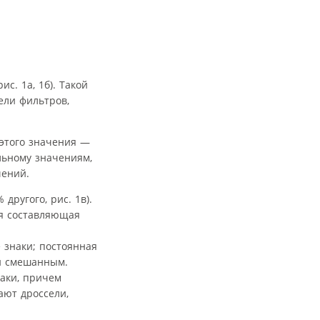
с. 1а, 1б). Такой
ели фильтров,
этого значения —
ьному значениям,
чений.
ругого, рис. 1в).
ая составляющая
 знаки; постоянная
ли смешанным.
аки, причем
ают дроссели,