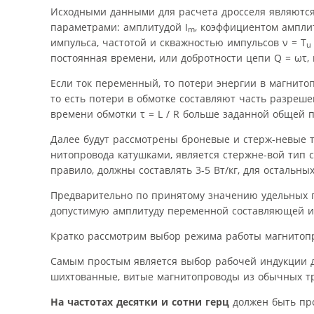
Исходными данными для расчета дросселя являются: 
параметрами: амплитудой I
, коэффициентом ампли
m
импульса, частотой и скважностью импульсов ν = T
u
постоянная времени, или добротности цепи Q = ωτ, и
Если ток переменный, то потери энергии в магнито
то есть потери в обмотке составляют часть разреше
времени обмотки τ = L / R больше заданной общей 
Далее будут рассмотрены броневые и стерж-невые т
нитопровода катушками, является стержне-вой тип с
правило, должны составлять 3-5 Вт/кг, для остальных 
Предварительно по принятому значению удельных п
допустимую амплитуду переменной составляющей и
Кратко рассмотрим выбор режима работы магнитоп
Самым простым является выбор рабочей индукции дл
шихтованные, витые магнитопроводы из обычных тр
На частотах десятки и сотни герц
должен быть пр