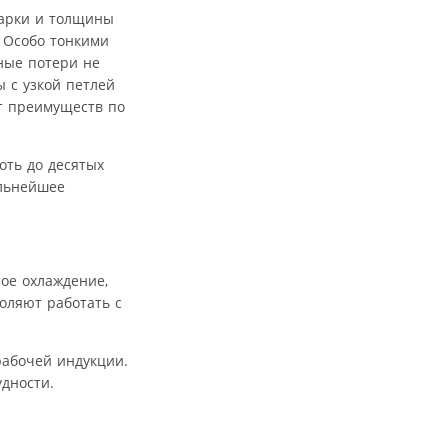
арки и толщины
 Особо тонкими
ные потери не
 с узкой петлей
т преимуществ по
ть до десятых
альнейшее
ое охлаждение,
оляют работать с
абочей индукции.
дности.