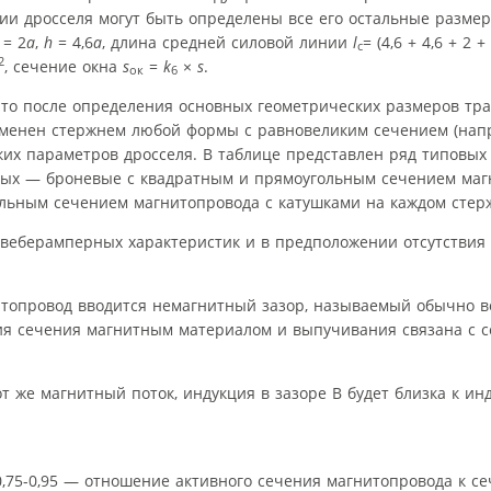
ии дросселя могут быть определены все его остальные разме
= 2
а
,
h
= 4,6
а
, длина средней силовой линии
l
= (4,6 + 4,6 + 2 +
с
2
, сечение окна
s
=
k
×
s
.
ок
6
 что после определения основных геометрических размеров тр
менен стержнем любой формы с равновеликим сечением (напр
их параметров дросселя. В таблице представлен ряд типовых
рвых — броневые с квадратным и прямоугольным сечением маг
льным сечением магнитопровода с катушками на каждом стер
веберамперных характеристик и в предположении отсутствия 
нитопровод вводится немагнитный зазор, называемый обычно 
ия сечения магнитным материалом и выпучивания связана с с
т же магнитный поток, индукция в зазоре В будет близка к ин
,75-0,95 — отношение активного сечения магнитопровода к се