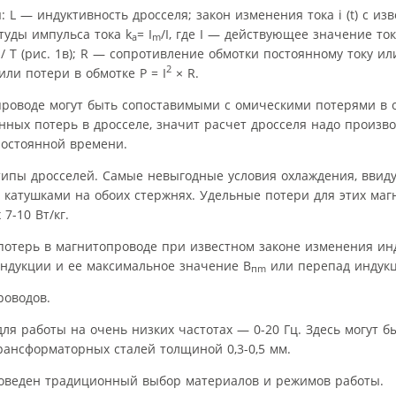
L — индуктивность дросселя; закон изменения тока i (t) с из
туды импульса тока k
= I
/I, где I — действующее значение то
a
m
/ T (рис. 1в); R — сопротивление обмотки постоянному току или
2
ли потери в обмотке Р = I
× R.
проводе могут быть сопоставимыми с омическими потерями в о
нных потерь в дросселе, значит расчет дросселя надо произв
постоянной времени.
ипы дросселей. Самые невыгодные условия охлаждения, ввиду
 катушками на обоих стержнях. Удельные потери для этих маг
7-10 Вт/кг.
отерь в магнитопроводе при известном законе изменения ин
ндукции и ее максимальное значение B
или перепад индук
пm
роводов.
я работы на очень низких частотах — 0-20 Гц. Здесь могут 
ансформаторных сталей толщиной 0,3-0,5 мм.
оведен традиционный выбор материалов и режимов работы.