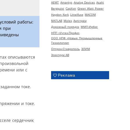
AEMT
Amantys
Analog Devices
Asahi
Bergquist
CapXon
Green Watt Power
Haydon Kerk
Littelfuse
MACOM
MATLAB
Molex
Ангстрем
условий работы:
Дорожный порядок
ММП-Ирбис
и при
НПП «Учтех-Профи»
приведены
ООО НПФ «Новые Промышленные
Технологии»
Оптрон-Ставрополь
ЭЛИМ
Электрум АВ
ботах описываются
 произвольной
времени или с
Реклама
заданном токе.
пряжении и токе.
сселе сердечник