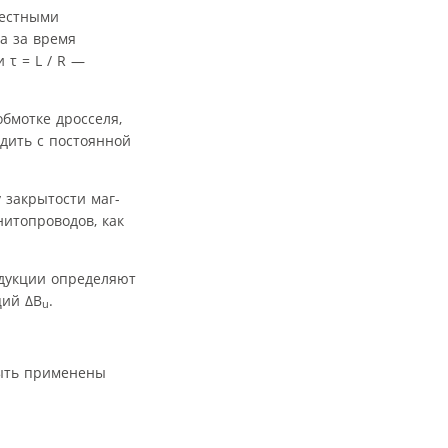
вестными
ка за время
 τ = L / R —
бмотке дросселя,
одить с постоянной
 закрытости маг-
нитопроводов, как
дукции определяют
ций ΔB
.
u
быть применены