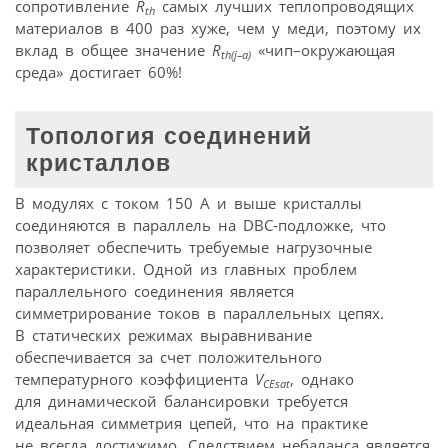
сопротивление
R
самых лучших теплопроводящих
th
материалов в 400 раз хуже, чем у меди, поэтому их
вклад в общее значение
R
«чип–окружающая
th(j–a)
среда» достигает 60%!
Топология соединений
кристаллов
В модулях с током 150 А и выше кристаллы
соединяются в параллель на DBC-подложке, что
позволяет обеспечить требуемые нагрузочные
характеристики. Одной из главных проблем
параллельного соединения является
симметрирование токов в параллельных цепях.
В статических режимах выравнивание
обеспечивается за счет положительного
температурного коэффициента
V
, однако
CEsat
для динамической балансировки требуется
идеальная симметрия цепей, что на практике
не всегда достижимо. Следствием небаланса является