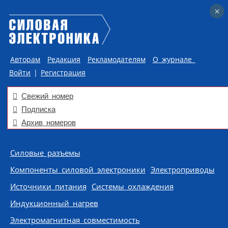
×
×
Авторам
Редакция
Рекламодателям
О журнале
Войти
|
Регистрация
Свежий номер
Подписка
Архив номеров
Skip to content
Силовые разъемы
Компоненты силовой электроники
Электроприводы
Источники питания
Системы охлаждения
Индукционный нагрев
Электромагнитная совместимость