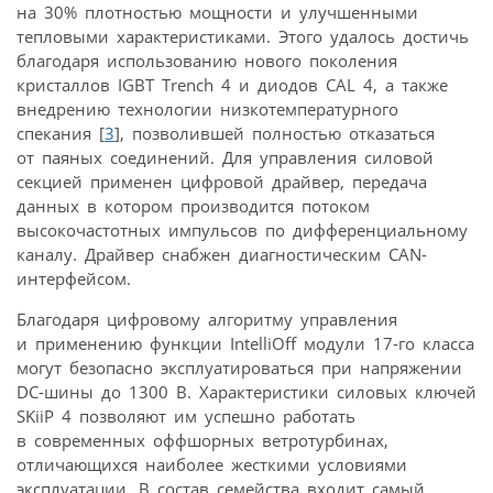
на 30% плотностью мощности и улучшенными
тепловыми характеристиками. Этого удалось достичь
благодаря использованию нового поколения
кристаллов IGBT Trench 4 и диодов CAL 4, а также
внедрению технологии низкотемпературного
спекания [
3
], позволившей полностью отказаться
от паяных соединений. Для управления силовой
секцией применен цифровой драйвер, передача
данных в котором производится потоком
высокочастотных импульсов по дифференциальному
каналу. Драйвер снабжен диагностическим CAN-
интерфейсом.
Благодаря цифровому алгоритму управления
и применению функции IntelliOff модули 17-го класса
могут безопасно эксплуатироваться при напряжении
DC-шины до 1300 В. Характеристики силовых ключей
SKiiP 4 позволяют им успешно работать
в современных оффшорных ветротурбинах,
отличающихся наиболее жесткими условиями
эксплуатации. В состав семейства входит самый