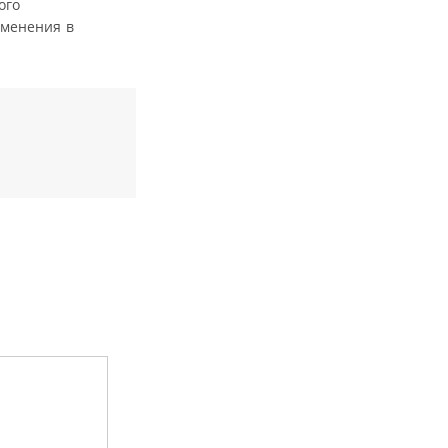
ого
именения в