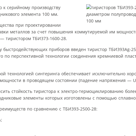
о к серийному производству
никового элемента 100 мм.
щества при проектировании
лавки металлов за счет повышения коммутируемой им мощнос
— тиристором ТБИ373-1600-28.
ку быстродействующих приборов введен тиристор ТБИ393Ag-25
го по перспективной технологии соединения кремниевой плас
овой технологией синтеринга обеспечивает исключительно хо
 мощности в проводящем состоянии (падение напряжения — U
сить стойкость тиристора к электро-термоциклированию боле
дниковые элементы которых изготовлены с помощью сплавной
преимуществ по сравнению с ТБИ393-2500-28:
;