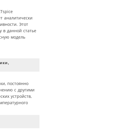
Tspice
ет аналитически
ивности. Этот
у в данной статье
исную модель
ики,
ки, постоянно
внению с другими
ких устройств,
емпературного