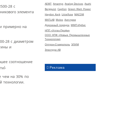
AEMT
Amantys
Analog Devices
Asahi
Bergquist
CapXon
Green Watt Power
Haydon Kerk
Littelfuse
MACOM
MATLAB
Molex
Ангстрем
Дорожный порядок
ММП-Ирбис
ти примерно на
НПП «Учтех-Профи»
ООО НПФ «Новые Промышленные
Технологии»
00-28 с диаметром
Оптрон-Ставрополь
ЭЛИМ
тины и
Электрум АВ
рошее соотношение
).
Реклама
TM
е чем на 30% по
 технологии.