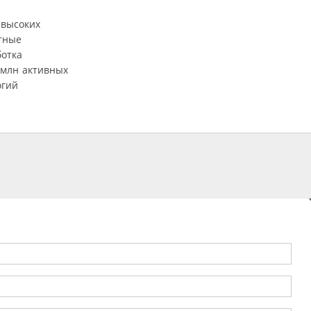
 высоких
тные
ботка
 млн активных
огий