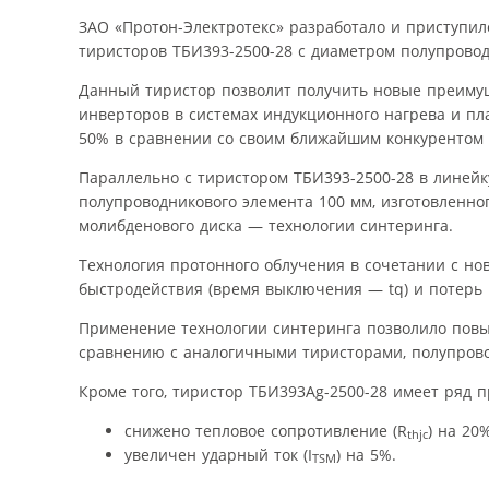
ЗАО «Протон-Электротекс» разработало и приступил
тиристоров ТБИ393-2500-28 с диаметром полупровод
Данный тиристор позволит получить новые преиму
инверторов в системах индукционного нагрева и п
50% в сравнении со своим ближайшим конкурентом 
Параллельно с тиристором ТБИ393-2500-28 в линей
полупроводникового элемента 100 мм, изготовленно
молибденового диска — технологии синтеринга.
Технология протонного облучения в сочетании с н
быстродействия (время выключения — tq) и потерь
Применение технологии синтеринга позволило повы
сравнению с аналогичными тиристорами, полупрово
Кроме того, тиристор ТБИ393Ag-2500-28 имеет ряд 
снижено тепловое сопротивление (R
) на 20%
thjc
увеличен ударный ток (I
) на 5%.
TSM