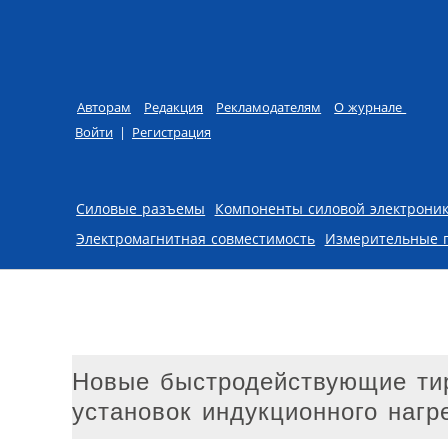
Авторам
Редакция
Рекламодателям
О журнале
Войти
|
Регистрация
Skip to content
Силовые разъемы
Компоненты силовой электрони
Электромагнитная совместимость
Измерительные 
Новые быстродействующие тир
установок индукционного нагр