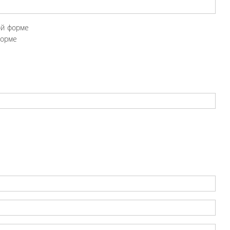
ой форме
форме