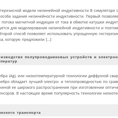
стерезисной модели нелинейной индуктивности В симуляторе L
пособа задания нелинейности индуктивности. Первый позволя
 потока магнитной индукции от тока в обмотке катушки индукт
уется для моделирования нелинейной индуктивности и поэтом
 Второй способ позволяет использовать упрощенную гистерез
ка, которую предложили […]
оизводстве полупроводниковых устройств и электрон
мператур
бра (Ag), или низкотемпературной технологии диффузной свар
еребро обладает лучшей электро- и теплопроводностью по сра
чиной ее широкого распространения при изготовлении оптичес
енсоров. В настоящее время популярность технологии низкот
еского транспорта