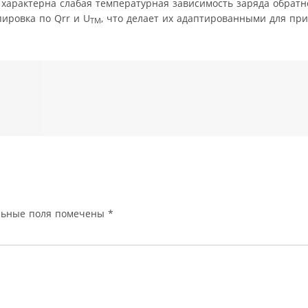
 характерна слабая температурная зависимость заряда обратн
ировка по Qrr и U
, что делает их адаптированными для пр
TM
льные поля помечены
*