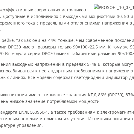
окоэффективных сверхтонких источников
. Доступные в исполнениях с выходными мощностями 30, 50 и
переменного тока с предельными отклонениями напряжения в 
.
рейке, так как они на 44% тоньше, чем современное поколен
рии DPC30 имеют размеры только 90×100×22,5 мм. К тому же 5
70-Вт модули серии DPC70 имеют габаритные размеры 90×100×
ния выходных напряжений в пределах 5–48 В, которые могут
риспосабливаться к нестандартным требованиям к напряжению
ных линиях. Все модели содержат светодиодный индикатор д
ики питания имеют типичные значения КПД 86% (DPC30), 87% 
очень низкое значение потребляемой мощности
андарта EN/IEC60950-1, а также требованиям к электромагнит
дуктивным помехам и помехам излучения. Источники питания 
ратуре управления.