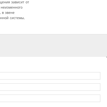
щения зависит от
я неизменного
 в звене
онной системы,