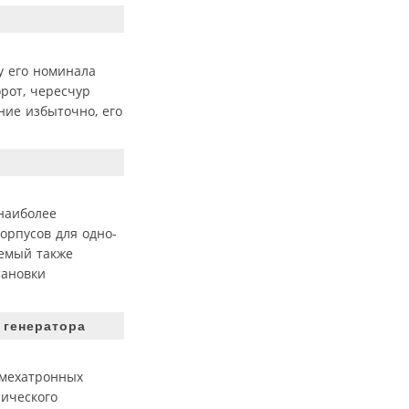
у его номинала
рот, чересчур
ние избыточно, его
наиболее
орпусов для одно-
аемый также
тановки
 генератора
 мехатронных
рического