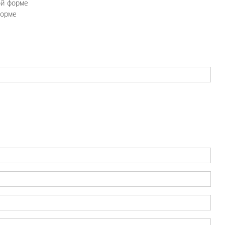
ой форме
форме