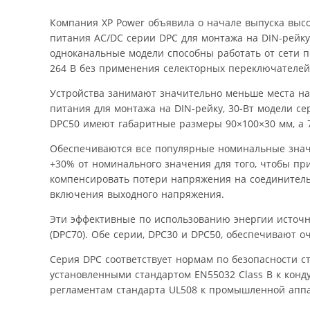
Компания XP Power объявила о начале выпуска выс
питания AC/DC серии DPC для монтажа на DIN-рейку
одноканальные модели способны работать от сети 
264 В без применения селекторных переключателей
Устройства занимают значительно меньше места на 
питания для монтажа на DIN-рейку, 30-Вт модели се
DPC50 имеют габаритные размеры 90×100×30 мм, а 
Обеспечиваются все популярные номинальные значе
+30% от номинального значения для того, чтобы п
компенсировать потери напряжения на соединитель
включения выходного напряжения.
Эти эффективные по использованию энергии источн
(DPC70). Обе серии, DPC30 и DPC50, обеспечивают 
Серия DPC соответствует нормам по безопасности ст
установленными стандартом EN55032 Class B к кон
регламентам стандарта UL508 к промышленной аппа