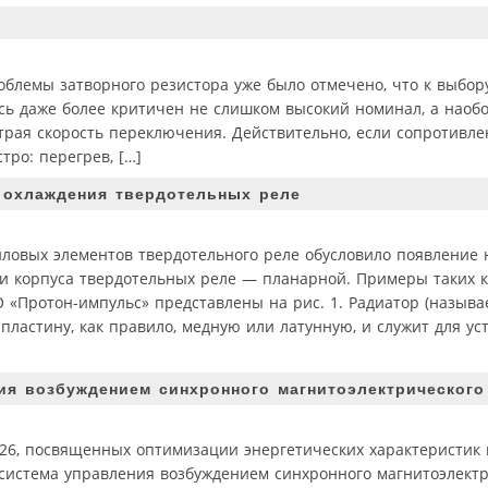
облемы затворного резистора уже было отмечено, что к выбор
есь даже более критичен не слишком высокий номинал, а наобо
трая скорость переключения. Действительно, если сопротивле
ро: перегрев, […]
 охлаждения твердотельных реле
ловых элементов твердотельного реле обусловило появление 
и корпуса твердотельных реле — планарной. Примеры таких к
 «Протон-импульс» представлены на рис. 1. Радиатор (назыв
пластину, как правило, медную или латунную, и служит для ус
я возбуждением синхронного магнитоэлектрического
–26, посвященных оптимизации энергетических характеристик
а система управления возбуждением синхронного магнитоэлект