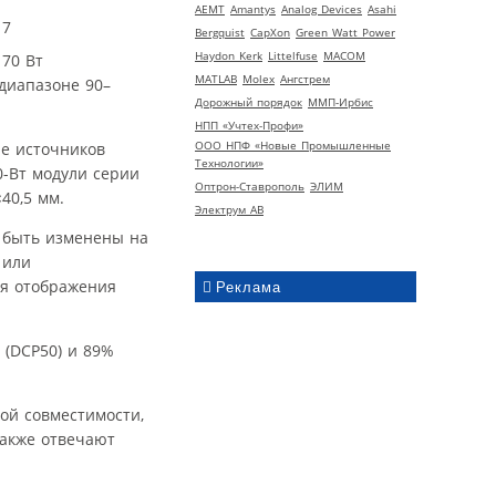
AEMT
Amantys
Analog Devices
Asahi
Bergquist
CapXon
Green Watt Power
Haydon Kerk
Littelfuse
MACOM
 70 Вт
MATLAB
Molex
Ангстрем
диапазоне 90–
Дорожный порядок
ММП-Ирбис
НПП «Учтех-Профи»
ООО НПФ «Новые Промышленные
ие источников
Технологии»
0-Вт модули серии
Оптрон-Ставрополь
ЭЛИМ
40,5 мм.
Электрум АВ
 быть изменены на
 или
ля отображения
Реклама
(DCP50) и 89%
ной совместимости,
также отвечают