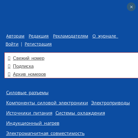
×
×
Авторам
Редакция
Рекламодателям
О журнале
Войти
|
Регистрация
Свежий номер
Подписка
Архив номеров
Skip to content
Силовые разъемы
Компоненты силовой электроники
Электроприводы
Источники питания
Системы охлаждения
Индукционный нагрев
Электромагнитная совместимость