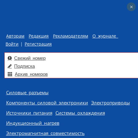
×
×
Авторам
Редакция
Рекламодателям
О журнале
Войти
|
Регистрация
Свежий номер
Подписка
Архив номеров
Skip to content
Силовые разъемы
Компоненты силовой электроники
Электроприводы
Источники питания
Системы охлаждения
Индукционный нагрев
Электромагнитная совместимость