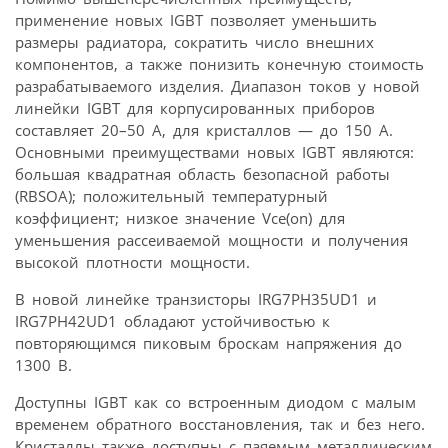
применение новых IGBT позволяет уменьшить
размеры радиатора, сократить число внешних
компонентов, а также понизить конечную стоимость
разрабатываемого изделия. Диапазон токов у новой
линейки IGBT для корпусированных приборов
составляет 20–50 А, для кристаллов — до 150 А.
Основными преимуществами новых IGBT являются:
большая квадратная область безопасной работы
(RBSOA); положительный температурный
коэффициент; низкое значение Vce(on) для
уменьшения рассеиваемой мощности и получения
высокой плотности мощности.
В новой линейке транзисторы IRG7PH35UD1 и
IRG7PH42UD1 обладают устойчивостью к
повторяющимся пиковым броскам напряжения до
1300 В.
Доступны IGBT как со встроенным диодом с малым
временем обратного восстановления, так и без него.
Кристаллы также доступны с паяемым металлическим