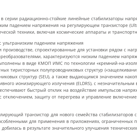
вые в серии радиационно-стойкие линейные стабилизаторы напр
ким падением напряжения на регулирующем транзисторе (Ultr
ической техники, включая космические аппараты и транспортн
 производстве, спроектированные для установки рядом с нагру
преобразователями, характеризуются низким падением напряже
выполнены в виде КМОП ИМС по технологии «кремний-на-изоля
тных тиристорных полупроводниковых структур («защелкивани
никовых структур (SEU), а также выдающимся значением нако
сивного ионизирующего излучения (ELDRS), с незначительным
обеспечивают быстрый отклик на воздействие импульсов напря
 с отключением, защиту от перегрева и управление включен
улирующий транзистор для нового семейства стабилизаторов с
пособленными для применения в приложениях, ограниченных 
добилась в результате значительного улучшения технических