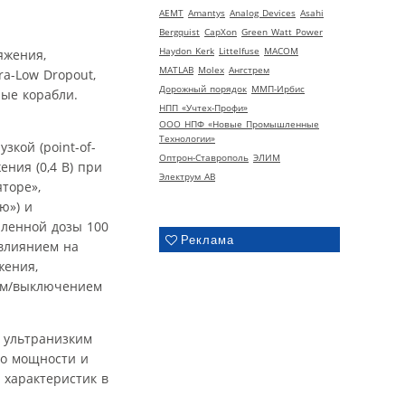
AEMT
Amantys
Analog Devices
Asahi
Bergquist
CapXon
Green Watt Power
Haydon Kerk
Littelfuse
MACOM
яжения,
MATLAB
Molex
Ангстрем
a-Low Dropout,
Дорожный порядок
ММП-Ирбис
ые корабли.
НПП «Учтех-Профи»
ООО НПФ «Новые Промышленные
Технологии»
зкой (point-of-
Оптрон-Ставрополь
ЭЛИМ
ния (0,4 В) при
Электрум АВ
торе»,
ю») и
пленной дозы 100
Реклама
 влиянием на
жения,
ием/выключением
 ультранизким
по мощности и
 характеристик в