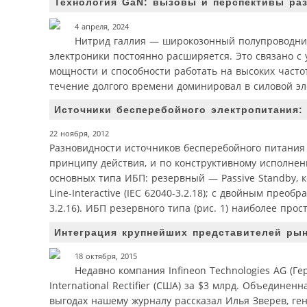
Технология GaN: вызовы и перспективы ра
4 апреля, 2024
Нитрид галлия — широкозонный полупроводник
электроники постоянно расширяется. Это связано с
мощности и способности работать на высоких част
течение долгого времени доминировал в силовой эле
Источники бесперебойного электропитания:
22 ноября, 2012
Разновидности источников бесперебойного питания
принципу действия, и по конструктивному исполнен
основных типа ИБП: резервный — Passive Standby, к
Line-Interactive (IEC 62040-3.2.18); с двойным прео
3.2.16). ИБП резервного типа (рис. 1) наиболее пр
Интеграция крупнейших представителей ры
18 октября, 2015
Недавно компания Infineon Technologies AG (
International Rectifier (США) за $3 млрд. Объедине
выгодах нашему журналу рассказал Илья Зверев, ген