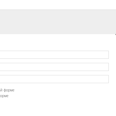
ой форме
форме