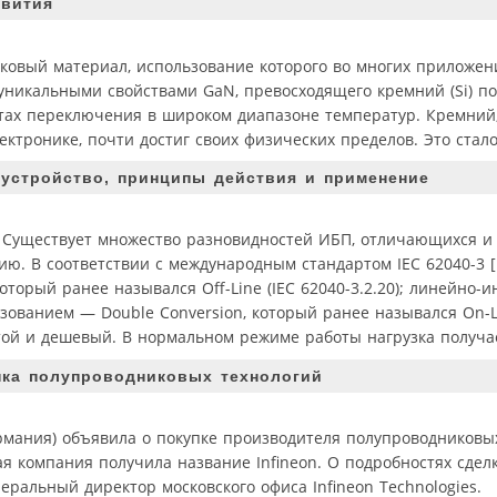
звития
овый материал, использование которого во многих приложен
 уникальными свойствами GaN, превосходящего кремний (Si) по
отах переключения в широком диапазоне температур. Кремний
ктронике, почти достиг своих физических пределов. Это стало
 устройство, принципы действия и применение
 Существует множество разновидностей ИБП, отличающихся и 
ию. В соответствии с международным стандартом IEC 62040-3 
оторый ранее назывался Off-Line (IEC 62040-3.2.20); линейно
бразованием — Double Conversion, который ранее назывался On-Li
остой и дешевый. В нормальном режиме работы нагрузка получа
нка полупроводниковых технологий
Германия) объявила о покупке производителя полупроводников
нная компания получила название Infineon. О подробностях сде
еральный директор московского офиса Infineon Technologies.