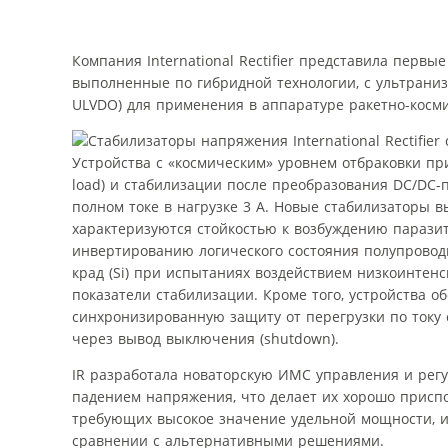
Компания International Rectifier представила пер
выполненные по гибридной технологии, с ультраниз
ULVDO) для применения в аппаратуре ракетно-косм
Устройства с «космическим» уровнем отбраковки при
load) и стабилизации после преобразования DC/DC-
полном токе в нагрузке 3 A. Новые стабилизаторы 
характеризуются стойкостью к возбуждению парази
инвертированию логического состояния полупровод
крад (Si) при испытаниях воздействием низкоинтен
показатели стабилизации. Кроме того, устройства 
синхронизированную защиту от перегрузки по току
через вывод выключения (shutdown).
IR разработала новаторскую ИМС управления и рег
падением напряжения, что делает их хорошо прис
требующих высокое значение удельной мощности, и 
сравнении с альтернативными решениями.