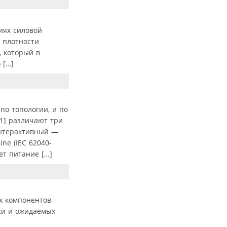
иях силовой
 плотности
, который в
 […]
по топологии, и по
[1] различают три
-интерактивный —
ne (IEC 62040-
ет питание […]
ых компонентов
лки и ожидаемых