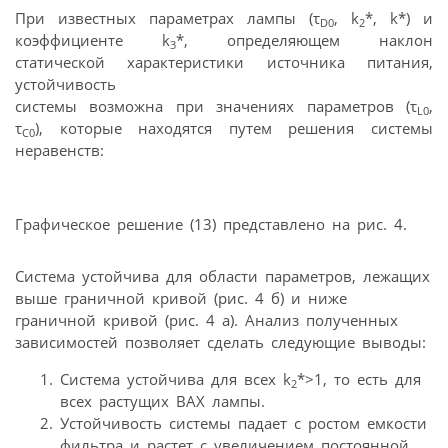
При известных параметрах лампы (τ
, k
*, k*) и
D0
2
коэффициенте k
*, определяющем наклон
3
статической характеристики источника питания,
устойчивость
системы возможна при значениях параметров (τ
,
L0
τ
), которые находятся путем решения системы
С0
неравенств:
Графическое решение (13) представлено на рис. 4.
Система устойчива для области параметров, лежащих
выше граничной кривой (рис. 4 б) и ниже
граничной кривой (рис. 4 а). Анализ полученных
зависимостей позволяет сделать следующие выводы:
Система устойчива для всех k
*>1, то есть для
2
всех растущих ВАХ лампы.
Устойчивость системы падает с ростом емкости
фильтра и растет с увеличением постоянной