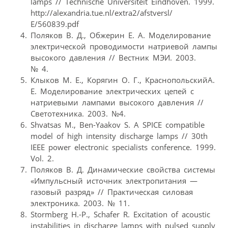
lamps // Technische Universiteit Eindhoven. 1999.
http://alexandria.tue.nl/extra2/afstversl/
E/560839.pdf
Поляков В. Д., Обжерин Е. А. Моделирование
электрической проводимости натриевой лампы
высокого давления // Вестник МЭИ. 2003.
№ 4.
Клыков М. Е., Корягин О. Г., КраснопольскийА.
Е. Моделирование электрических цепей с
натриевыми лампами высокого давления //
Светотехника. 2003. №4.
Shvatsas M., Ben-Yaakov S. A SPICE compatible
model of high intensity discharge lamps // 30th
IEEE power electronic specialists conference. 1999.
Vol. 2.
Поляков В. Д. Динамические свойства системы
«Импульсный источник электропитания —
газовый разряд» // Практическая силовая
электроника. 2003. № 11.
Stormberg H.-P., Schafer R. Excitation of acoustic
instabilities in discharge lamps with pulsed supply