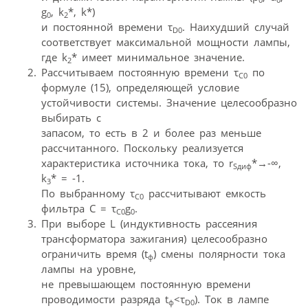
g
, k
*, k*)
0
2
и постоянной времени τ
. Наихудший случай
D0
соответствует максимальной мощности лампы,
где k
* имеет минимальное значение.
2
Рассчитываем постоянную времени τ
по
C0
формуле (15), определяющей условие
устойчивости системы. Значение целесообразно
выбирать с
запасом, то есть в 2 и более раз меньше
рассчитанного. Поскольку реализуется
характеристика источника тока, то r
*→-∞,
Sдиф
k
* = -1.
3
По выбранному τ
рассчитывают емкость
C0
фильтра С = τ
g
.
C0
0
При выборе L (индуктивность рассеяния
трансформатора зажигания) целесообразно
ограничить время (t
) смены полярности тока
ф
лампы на уровне,
не превышающем постоянную времени
проводимости разряда t
<τ
). Ток в лампе
ф
D0