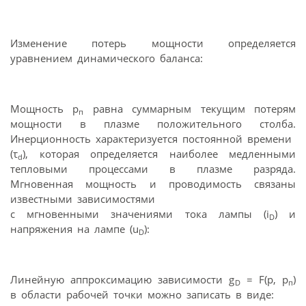
Изменение потерь мощности определяется
уравнением динамического баланса:
Мощность р
равна суммарным текущим потерям
п
мощности в плазме положительного столба.
Инерционность характеризуется постоянной времени
(τ
), которая определяется наиболее медленными
d
тепловыми процессами в плазме разряда.
Мгновенная мощность и проводимость связаны
известными зависимостями
с мгновенными значениями тока лампы (i
) и
D
напряжения на лампе (u
):
D
Линейную аппроксимацию зависимости g
= F(p, р
)
D
п
в области рабочей точки можно записать в виде: