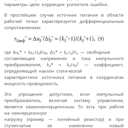
параметры цепи коррекции усилителя ошибки.
В простейшем случае источник питания в области
рабочей точки характеризуется дифференциальным
сопротивлением:
где Δu
* = (u
-U
)/u
, Δi
* = (i
-i
)/i
— свободные
s
s
0
0
s
s
o
o
составляющие напряжения и тока импульсного
2
преобразователя, k
* = k
/u
— коэффициент,
3
3
0
определяющий наклон статической
характеристики источника питания в координатах
мощность-проводимость.
Это упрощение допустимо, если импульсный
преобразователь, включая систему управления,
является квазинеинерционным. То есть при работе
на неинерционную
нагрузку (пример — линейный резистор) и при
ступенчатом ее изменении новый