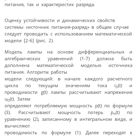
питания, так и характеристик разряда.
Оценку устойчивости и динамических свойств
системы «источник питания-разряд» в общем случае
следует проводить с использованием математической
модели [2-6] (рис. 2).
Модель лампы на основе дифференциальных и
алгебраических уравнений (1-7) должна быть
дополнена математической моделью источника
питания. Алгоритм работы
модели следующий: в начале каждого расчетного
цикла по текущим значениям тока i
(t) и
D
проводимости g(t) лампы рассчитывают напряжение
u
(t). Затем
D
определяют потребляемую мощность p(t) по формуле
(3). Рассчитывают мощность потерь р
(t) по
п
уравнению (2), записанному в интегральном виде, и
вычисляют
проводимость по формуле (1). Далее переходят к