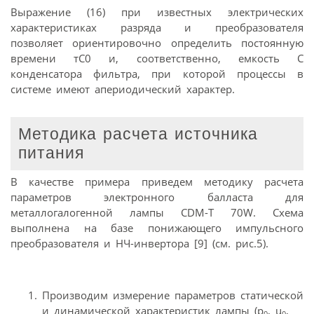
Выражение (16) при известных электрических
характеристиках разряда и преобразователя
позволяет ориентировочно определить постоянную
времени тС0 и, соответственно, емкость С
конденсатора фильтра, при которой процессы в
системе имеют апериодический характер.
Методика расчета источника
питания
В качестве примера приведем методику расчета
параметров электронного балласта для
металлогалогенной лампы CDM-T 70W. Схема
выполнена на базе понижающего импульсного
преобразователя и НЧ-инвертора [9] (см. рис.5).
Производим измерение параметров статической
и динамической характеристик лампы (p
, u
,
0
0