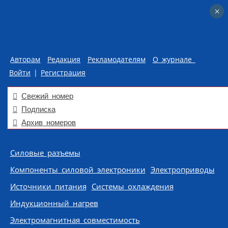
×
×
Авторам
Редакция
Рекламодателям
О журнале
Войти
|
Регистрация
Свежий номер
Подписка
Архив номеров
Skip to content
Силовые разъемы
Компоненты силовой электроники
Электроприводы
Источники питания
Системы охлаждения
Индукционный нагрев
Электромагнитная совместимость