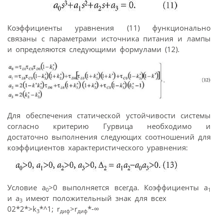
Коэффициенты уравнения (11) функционально
связаны с параметрами источника питания и лампы
и определяются следующими формулами (12).
Для обеспечения статической устойчивости системы
согласно критерию Гурвица необходимо и
достаточно выполнения следующих соотношений для
коэффициентов характеристического уравнения:
Условие a
>0 выполняется всегда. Коэффициенты a
0
1
и a
имеют положительный знак для всех
3
02*2*>k
*^1; r
>r
*-∞
3
диф
диф