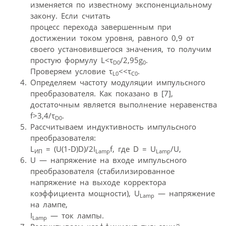
изменяется по известному экспоненциальному
закону. Если считать
процесс перехода завершенным при
достижении током уровня, равного 0,9 от
своего установившегося значения, то получим
простую формулу L<τ
/2,95g
.
D0
0
Проверяем условие τ
<<τ
.
L0
C0
Определяем частоту модуляции импульсного
преобразователя. Как показано в [7],
достаточным является выполнение неравенства
f>3,4/τ
.
D0
Рассчитываем индуктивность импульсного
преобразователя:
L
= (U(1-D)D)/2I
f, где D = U
/U,
ИП
Lamp
Lamp
U — напряжение на входе импульсного
преобразователя (стабилизированное
напряжение на выходе корректора
коэффициента мощности), U
— напряжение
Lamp
на лампе,
I
— ток лампы.
Lamp