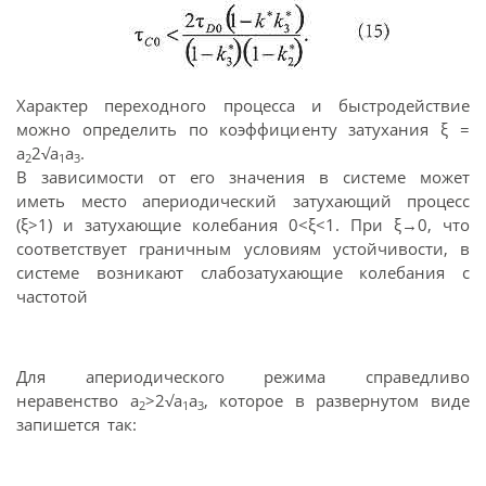
Характер переходного процесса и быстродействие
можно определить по коэффициенту затухания ξ =
a
2√a
a
.
2
1
3
В зависимости от его значения в системе может
иметь место апериодический затухающий процесс
(ξ>1) и затухающие колебания 0<ξ<1. При ξ→0, что
соответствует граничным условиям устойчивости, в
системе возникают слабозатухающие колебания с
частотой
Для апериодического режима справедливо
неравенство a
>2√a
a
, которое в развернутом виде
2
1
3
запишется так: