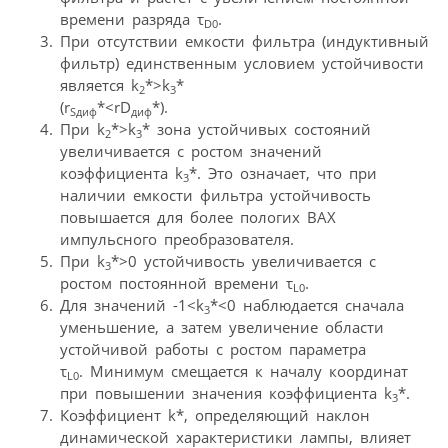
времени разряда τ
.
D0
При отсутствии емкости фильтра (индуктивный
фильтр) единственным условием устойчивости
является k
*>k
*
2
3
(r
*<rD
*).
Sдиф
диф
При k
*>k
* зона устойчивых состояний
2
3
увеличивается с ростом значений
коэффициента k
*. Это означает, что при
3
наличии емкости фильтра устойчивость
повышается для более пологих ВАХ
импульсного преобразователя.
При k
*>0 устойчивость увеличивается с
3
ростом постоянной времени τ
.
L0
Для значений -1<k
*<0 наблюдается сначала
3
уменьшение, а затем увеличение области
устойчивой работы с ростом параметра
τ
. Минимум смещается к началу координат
L0
при повышении значения коэффициента k
*.
3
Коэффициент k*, определяющий наклон
динамической характеристики лампы, влияет