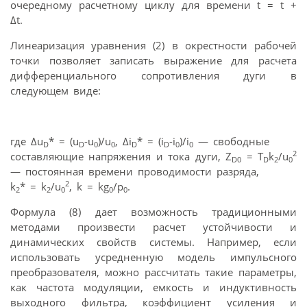
очередному расчетному циклу для времени t = t +
Δt.
Линеаризация уравнения (2) в окрестности рабочей
точки позволяет записать выражение для расчета
дифференциального сопротивления дуги в
следующем виде:
где Δu
* = (u
-u
)/u
, Δi
* = (i
-i
)/i
— свободные
D
D
0
0
D
D
0
0
2
составляющие напряжения и тока дуги, Z
= T
k
/u
D0
D
2
0
— постоянная времени проводимости разряда,
2
k
* = k
/u
, k = kg
/p
.
2
2
0
0
0
Формула (8) дает возможность традиционными
методами произвести расчет устойчивости и
динамических свойств системы. Например, если
использовать усредненную модель импульсного
преобразователя, можно рассчитать такие параметры,
как частота модуляции, емкость и индуктивность
выходного фильтра, коэффициент усиления и