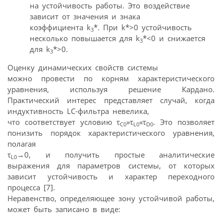
на устойчивость работы. Это воздействие
зависит от значения и знака
коэффициента k
*. При k*>0 устойчивость
3
несколько повышается для k
*<0 и снижается
3
для k
*>0.
3
Оценку динамических свойств системы
можно провести по корням характеристического
уравнения, используя решение Кардано.
Практический интерес представляет случай, когда
индуктивность LC-фильтра невелика,
что соответствует условию τ
»τ
«τ
. Это позволяет
C0
L0
D0
понизить порядок характеристического уравнения,
полагая
τ
→0, и получить простые аналитические
L0
выражения для параметров системы, от которых
зависит устойчивость и характер переходного
процесса [7].
Неравенство, определяющее зону устойчивой работы,
может быть записано в виде: