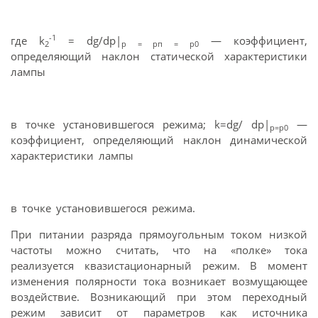
-1
где k
= dg/dp|
— коэффициент,
2
p = рп = р0
определяющий наклон статической характеристики
лампы
в точке установившегося режима; k=dg/ dp|
—
p=p0
коэффициент, определяющий наклон динамической
характеристики лампы
в точке установившегося режима.
При питании разряда прямоугольным током низкой
частоты можно считать, что на «полке» тока
реализуется квазистационарный режим. В момент
изменения полярности тока возникает возмущающее
воздействие. Возникающий при этом переходный
режим зависит от параметров как источника