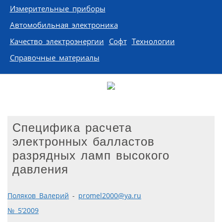
Измерительные приборы
Автомобильная электроника
Качество электроэнергии
Софт
Технологии
Справочные материалы
Специфика расчета
электронных балластов
разрядных ламп высокого
давления
Поляков Валерий
-
promel2000@ya.ru
№ 5’2009