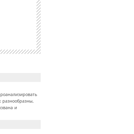
проанализировать
к разнообразны,
ызвана и