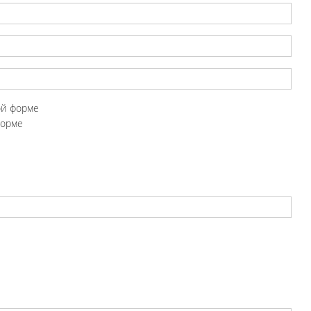
ой форме
форме