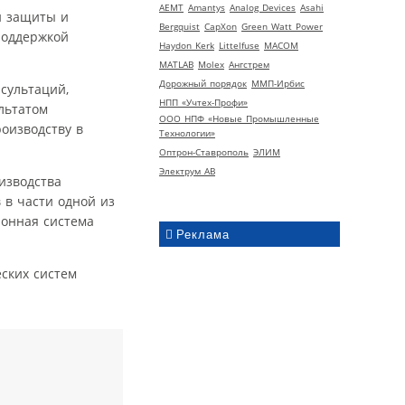
AEMT
Amantys
Analog Devices
Asahi
й защиты и
Bergquist
CapXon
Green Watt Power
поддержкой
Haydon Kerk
Littelfuse
MACOM
MATLAB
Molex
Ангстрем
Дорожный порядок
ММП-Ирбис
сультаций,
НПП «Учтех-Профи»
льтатом
ООО НПФ «Новые Промышленные
оизводству в
Технологии»
Оптрон-Ставрополь
ЭЛИМ
Электрум АВ
изводства
 в части одной из
онная система
Реклама
ских систем