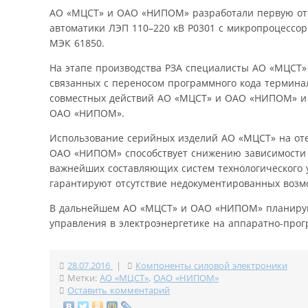
АО «МЦСТ» и ОАО «НИПОМ» разработали первую от
автоматики ЛЭП 110–220 кВ P0301 с микропроцессо
МЭК 61850.
На этапе производства РЗА специалисты АО «МЦСТ»
связанных с переносом программного кода термина
совместных действий АО «МЦСТ» и ОАО «НИПОМ» и ст
ОАО «НИПОМ».
Использование серийных изделий АО «МЦСТ» на от
ОАО «НИПОМ» способствует снижению зависимости э
важнейших составляющих систем технологического 
гарантируют отсутствие недокументированных возм
В дальнейшем АО «МЦСТ» и ОАО «НИПОМ» планируют
управления в электроэнергетике на аппаратно-про
28.07.2016
|
Компоненты силовой электроники
Метки:
АО «МЦСТ»
,
ОАО «НИПОМ»
Оставить комментарий