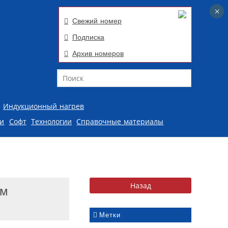
×
×
Свежий номер
Подписка
Архив номеров
Поиск
Индукционный нагрев
ии
Софт
Технологии
Справочные материалы
ем
Метки