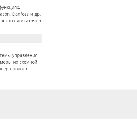
функциях,
con, Danfoss и др.
частоты достаточно
стемы управления
имеры их схемной
йвера нового