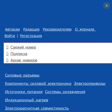
×
×
Авторам
Редакция
Рекламодателям
О журнале
Войти
|
Регистрация
Свежий номер
Подписка
Архив номеров
Skip to content
Силовые разъемы
Компоненты силовой электроники
Электроприводы
Источники питания
Системы охлаждения
Индукционный нагрев
Электромагнитная совместимость