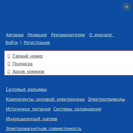
×
×
Авторам
Редакция
Рекламодателям
О журнале
Войти
|
Регистрация
Свежий номер
Подписка
Архив номеров
Skip to content
Силовые разъемы
Компоненты силовой электроники
Электроприводы
Источники питания
Системы охлаждения
Индукционный нагрев
Электромагнитная совместимость