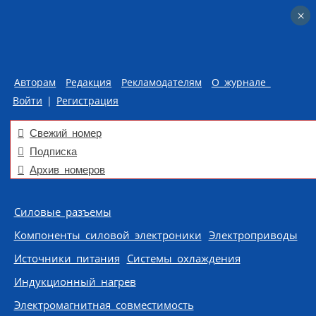
×
×
Авторам
Редакция
Рекламодателям
О журнале
Войти
|
Регистрация
Свежий номер
Подписка
Архив номеров
Skip to content
Силовые разъемы
Компоненты силовой электроники
Электроприводы
Источники питания
Системы охлаждения
Индукционный нагрев
Электромагнитная совместимость