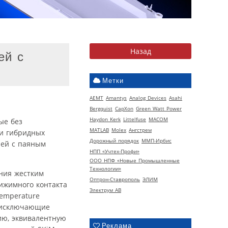
ей с
Метки
AEMT
Amantys
Analog Devices
Asahi
Bergquist
CapXon
Green Watt Power
Haydon Kerk
Littelfuse
MACOM
ые без
MATLAB
Molex
Ангстрем
и гибридных
Дорожный порядок
ММП-Ирбис
лей с паяным
НПП «Учтех-Профи»
ООО НПФ «Новые Промышленные
Технологии»
ния жестким
Оптрон-Ставрополь
ЭЛИМ
ижимного контакта
Электрум АВ
temperature
ю исключающие
ию, эквивалентную
Реклама