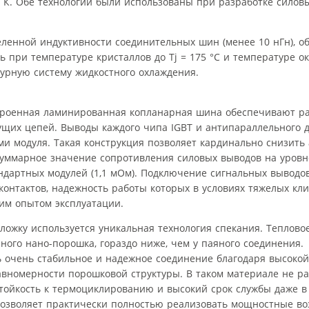
0 К. Обе технологии были использованы при разработке силов
ленной индуктивности соединительных шин (менее 10 нГн), 
ь при температуре кристаллов до Tj = 175 °C и температуре 
нтурную систему жидкостного охлаждения.
строенная ламинированная копланарная шина обеспечивают р
сущих цепей. Выводы каждого чипа IGBT и антипараллельного 
и модуля. Такая конструкция позволяет кардинально снизить
уммарное значение сопротивления силовых выводов на уровне
андартных модулей (1,1 мОм). Подключение сигнальных выводов
онтактов, надежность работы которых в условиях тяжелых кл
им опытом эксплуатации.
ложку используется уникальная технология спекания. Теплово
яного нано-порошка, гораздо ниже, чем у паяного соединения.
ь очень стабильное и надежное соединение благодаря высоко
авномерности порошковой структуры. В таком материале не р
стойкость к термоциклированию и высокий срок службы даже 
 позволяет практически полностью реализовать мощностные в