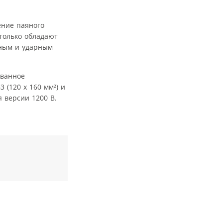
ение паяного
только обладают
нным и ударным
ованное
 (120 x 160 мм²) и
я версии 1200 В.