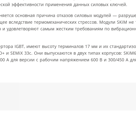
еской эффективности применения данных силовых ключей.
аняется основная причина отказов силовых модулей — разруш
ее вследствие термомеханических стрессов. Модули SKiM не 
но и удовлетворяют самым жестким требованиям по вибрацио
ртора IGBT, имеют высоту терминалов 17 мм и их стандартиз
 и SEMiX 33c. Они выпускаются в двух типах корпусов: SKiM63
/900 А для версии с рабочим напряжением 600 В и 300/450 А дл