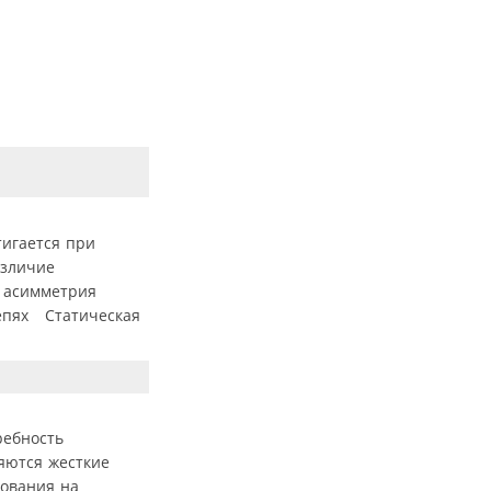
игается при
азличие
 асимметрия
цепях Статическая
ребность
яются жесткие
дования на