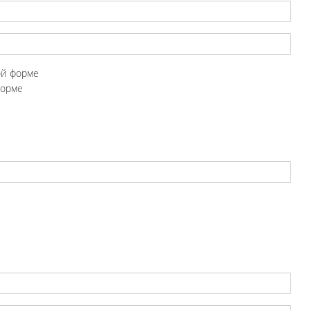
ой форме
форме