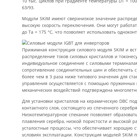
10 тыс. циклов при градиенте температуры DТ = 10
63/93.
Модули SKiM имеют сверхнизкое значение распреде
высокую скорость переключения. Они могут работат
до Та = 175 °C, что позволяет использовать одноко
Прижимная конструкция силового модуля SKiM и в
распределение токов силовых кристаллов и токоне
индивидуальное соединение с силовыми терминалам
сопротивление соединительных шин и обеспечить с
более чем в 3 раза ниже типового значения для ст
управления осуществляется с помощью пружинных к
механических воздействий подтверждена многолетн
Для установки кристаллов на керамическую DBC под
контактного слоя, состоящего из спеченного серебр
Низкотемпературное спекание позволяет образоват
плавления серебра, низкой пористости и высокой р
усталостные процессы, что обеспечивает хорошую 
условиях эксплуатации. Конструкция модулей SKiM