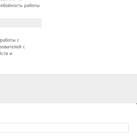
ребойность работы
 работы с
зователей с
йств и