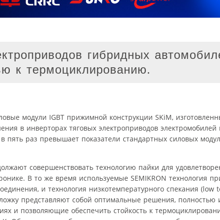
ктроприводов гибридных автомобил
ью к термоциклированию.
овые модули IGBT прижимной конструкции SKiM, изготовленн
ния в инверторах тяговых электроприводов электромобилей 
 в пять раз превышает показатели стандартных силовых моду
олжают совершенствовать технологию пайки для удовлетворе
ронике. В то же время используемые SEMIKRON технология пр
соединения, и технология низкотемпературного спекания (low 
подложку представляют собой оптимальные решения, полность
ниях и позволяющие обеспечить стойкость к термоциклирован