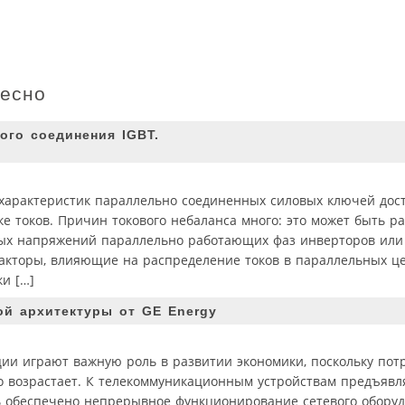
ресно
ого соединения IGBT.
арактеристик параллельно соединенных силовых ключей дост
е токов. Причин токового небаланса много: это может быть р
ных напряжений параллельно работающих фаз инверторов или
 факторы, влияющие на распределение токов в параллельных 
и […]
ой архитектуры от GE Energy
ии играют важную роль в развитии экономики, поскольку пот
 возрастает. К телекоммуникационным устройствам предъявл
ть обеспечено непрерывное функционирование сетевого обору