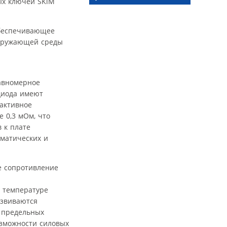
ых ключей SKiM
обеспечивающее
окружающей среды
авномерное
диода имеют
 активное
 0,3 мОм, что
 к плате
иматических и
е сопротивление
й температуре
азвиваются
в предельных
озможности силовых