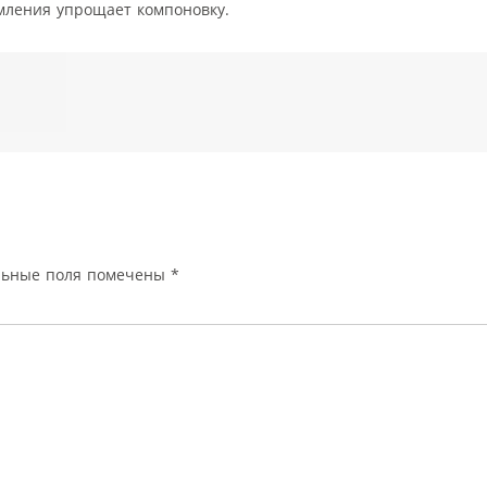
мления упрощает компоновку.
льные поля помечены
*