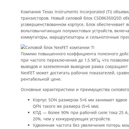
Компания Texas Instruments Incorporated (TI) объя
транзисторов. Новый силовой блок CSD86350Q5D о
усовершенствованном корпусе. Блок обеспечивает 
вольтовычитающих полумостовых устройств, включа
коммутаторы, маршрутизаторы и сильноточные прео
Помимо повышенного коэффициента полезного действ
при частоте переключения до 1,5 МГц, что позвол
выводов и заземленная выводная рамка сокращают 
NexFET может достигать рабочих показателей, срав
рентабельной цене.
Основные характеристики и преимущества силового
Корпус SON размером 5×6 мм занимает вдвое
QFN такого же размера (5×6 мм).
КПД — более 90% при рабочей силе тока 25 A
20%, чем у конкурирующих устройств.
Удвоенная частота без увеличения потерь м