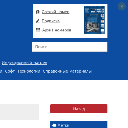
×
×
Свежий номер
Подписка
Архив номеров
Поиск
Индукционный нагрев
ии
Софт
Технологии
Справочные материалы
Метки