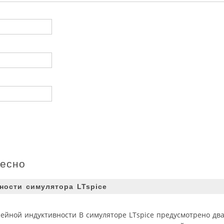
ресно
ности симулятора LTspice
ейной индуктивности В симуляторе LTspice предусмотрено два