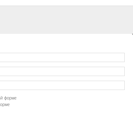
ой форме
форме