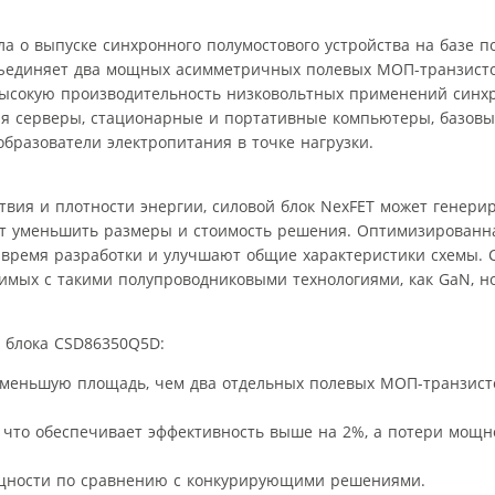
вила о выпуске синхронного полумостового устройства на базе 
бъединяет два мощных асимметричных полевых МОП-транзисто
высокую производительность низковольтных применений синх
я серверы, стационарные и портативные компьютеры, базовы
бразователи электропитания в точке нагрузки.
ия и плотности энергии, силовой блок NexFET может генериро
яет уменьшить размеры и стоимость решения. Оптимизированн
время разработки и улучшают общие характеристики схемы. 
нимых с такими полупроводниковыми технологиями, как GaN, н
 блока CSD86350Q5D:
 меньшую площадь, чем два отдельных полевых МОП-транзисто
, что обеспечивает эффективность выше на 2%, а потери мощ
ощности по сравнению с конкурирующими решениями.