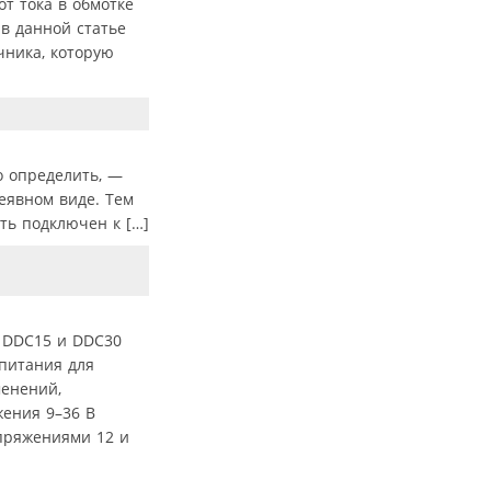
т тока в обмотке
в данной статье
чника, которую
о определить, —
неявном виде. Тем
ть подключен к […]
й DDC15 и DDC30
опитания для
менений,
ения 9–36 В
апряжениями 12 и