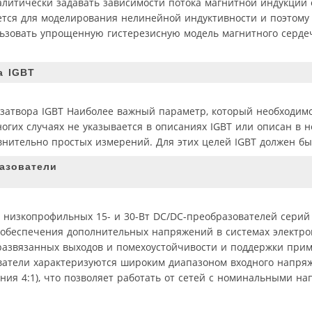
литически задавать зависимости потока магнитной индукции о
уется для моделирования нелинейной индуктивности и поэтому 
льзовать упрощенную гистерезисную модель магнитного серде
а IGBT
 затвора IGBT Наиболее важный параметр, который необходим
ногих случаях не указывается в описаниях IGBT или описан в 
нительно простых измерений. Для этих целей IGBT должен бы
азователи
 низкопрофильных 15- и 30-Вт DC/DC-преобразователей сери
я обеспечения дополнительных напряжений в системах электр
 развязанных выходов и помехоустойчивости и поддержки при
атели характеризуются широким диапазоном входного напряж
ния 4:1), что позволяет работать от сетей с номинальными н