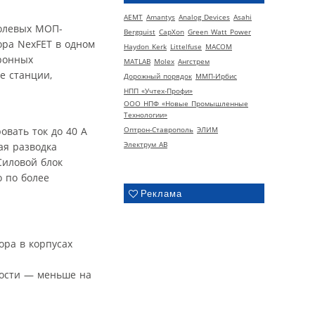
AEMT
Amantys
Analog Devices
Asahi
полевых МОП-
Bergquist
CapXon
Green Watt Power
ра NexFET в одном
Haydon Kerk
Littelfuse
MACOM
ронных
MATLAB
Molex
Ангстрем
е станции,
Дорожный порядок
ММП-Ирбис
НПП «Учтех-Профи»
ООО НПФ «Новые Промышленные
Технологии»
вать ток до 40 A
Оптрон-Ставрополь
ЭЛИМ
Электрум АВ
ая разводка
Силовой блок
о по более
Реклама
ра в корпусах
ности — меньше на