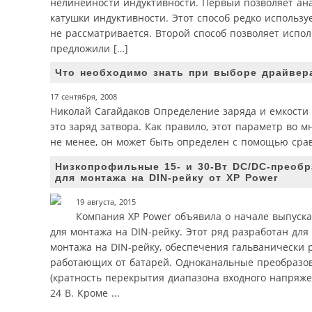
нелинейности индуктивности. Первый позволяет ана
катушки индуктивности. Этот способ редко использ
не рассматривается. Второй способ позволяет испо
предложили […]
Что необходимо знать при выборе драйвер
17 сентября, 2008
Николай Сагайдаков Определение заряда и емкости
это заряд затвора. Как правило, этот параметр во м
не менее, он может быть определен с помощью срав
Низкопрофильные 15- и 30-Вт DC/DC-преобр
для монтажа на DIN-рейку от XP Power
19 августа, 2015
Компания XP Power объявила о начале выпуска
для монтажа на DIN-рейку. Этот ряд разработан дл
монтажа на DIN-рейку, обеспечения гальванически
работающих от батарей. Одноканальные преобразов
(кратность перекрытия диапазона входного напряже
24 В. Кроме ...