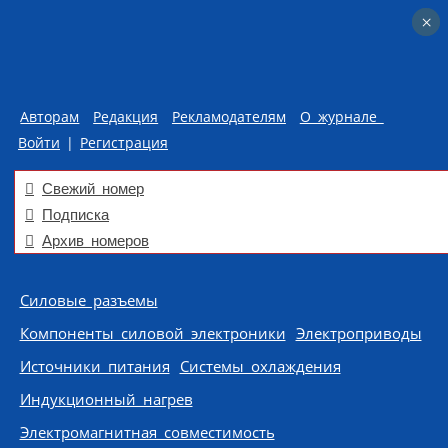
×
×
Авторам
Редакция
Рекламодателям
О журнале
Войти
|
Регистрация
Свежий номер
Подписка
Архив номеров
Skip to content
Силовые разъемы
Компоненты силовой электроники
Электроприводы
Источники питания
Системы охлаждения
Индукционный нагрев
Электромагнитная совместимость