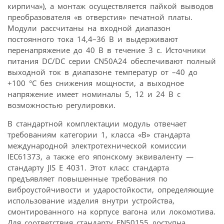
кирпича»), а монтаж осуществляется пайкой выводов
преобразователя «в отверстия» печатной платы.
Модули рассчитаны на входной диапазон
постоянного тока 14,4–36 В и выдерживают
перенапряжение до 40 В в течение 3 с. Источники
питания DC/DC серии CN50A24 обеспечивают полный
выходной ток в диапазоне температур от –40 до
+100 °C без снижения мощности, а выходное
напряжение имеет номиналы 5, 12 и 24 В с
возможностью регулировки.
В стандартной комплектации модуль отвечает
требованиям категории 1, класса «B» стандарта
международной электротехнической комиссии
IEC61373, а также его японскому эквиваленту —
стандарту JIS E 4031. Этот класс стандарта
предъявляет повышенные требования по
виброустойчивости и ударостойкости, определяющие
использование изделия внутри устройства,
смонтированного на корпусе вагона или локомотива.
Для соответствия стандарту EN50155 доступна