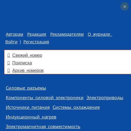
×
×
Авторам
Редакция
Рекламодателям
О журнале
Войти
|
Регистрация
Свежий номер
Подписка
Архив номеров
Skip to content
Силовые разъемы
Компоненты силовой электроники
Электроприводы
Источники питания
Системы охлаждения
Индукционный нагрев
Электромагнитная совместимость