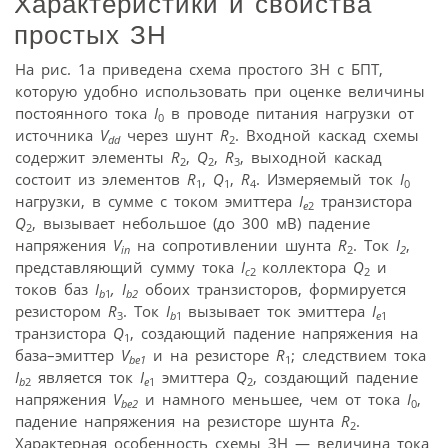
Характеристики и свойства
простых ЗН
На рис. 1a приведена схема простого ЗН с БПТ,
которую удобно использовать при оценке величины
постоянного тока
I
в проводе питания нагрузки от
0
источника
V
через шунт
R
. Входной каскад схемы
dd
2
содержит элементы
R
,
Q
,
R
, выходной каскад
2
2
3
состоит из элементов
R
,
Q
,
R
. Измеряемый ток
I
1
1
4
0
нагрузки, в сумме с током эмиттера
I
транзистора
e
2
Q
, вызывает небольшое (до 300 мВ) падение
2
напряжения
V
на сопротивлении шунта
R
. Ток
I
,
in
2
2
представляющий сумму тока
I
коллектора
Q
и
c
2
2
токов баз
I
, I
обоих транзисторов, формируется
b
1
b2
резистором
R
. Ток
I
вызывает ток эмиттера
I
3
b
1
e
1
транзистора
Q
, создающий падение напряжения на
1
база–эмиттер
V
и на резисторе
R
; следствием тока
be1
1
I
является ток
I
эмиттера
Q
, создающий падение
b
2
e
1
2
напряжения
V
и намного меньшее, чем от тока
I
,
be2
0
падение напряжения на резисторе шунта
R
.
2
Характерная особенность схемы ЗН — величина тока