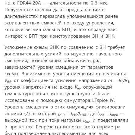
нс, с FDR44-20A — длительности по 0,6 мкс.
Полученные оценки дают представление о
длительностях перезаряда упоминавшихся ранее
эквивалентных емкостей по входу управления,
которые весьма малы в БПТ, и это оправдывает
интерес к БПТ при конструировании ЗН и ЗНК.
Усложнение схемы ЗНК по сравнению с ЗН требует
дополнительных усилий по изучению начального
смещения, позволяющих обнаружить ряд
зависимостей уровня смещения от параметров
схемы. Зависимости уровня смещения от величины
V
, от коэффициента усиления напряжения
m = R
/R
,
dd
4
1
уровня напряжения на входе
V
, окружающей
in
температуры объективно существуют и были
исследованы с помощью симулятора LTspice IV.
Уровень смещения в этих симуляциях фиксировали
формой (7), в которой
J
= I
/I
, где
I
= I
—
c
10
c
10
c
20
c
20
out
0
выходной ток при токе нагрузки
I
, и представляли
0
m
в процентах. Репрезентативность этого параметра
была подтверждена экспериментом для всех