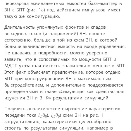
перезаряда эквивалентных емкостей база–эмиттер в
ЗН с БПТ (рис. 1a) под действием импульсов имеет
такую же конфигурацию.
Длительность упомянутых фронтов и спадов
выходных токов (и напряжений) ЗН, вполне
естественно, больше в той из схем ЗН, в которой
больше эквивалентная емкость на входе управления.
Не вдаваясь в подробности, можно уверенно
заявить, что в сопоставимых по мощности БПТ и
МДПТ указанная емкость значительно меньше в БПТ.
Этот факт объясняет предпочтение, которое отдано
БПТ при конструировании ЗН с максимальным
быстродействием, и дополнительно поддерживается
приведенными в главе «Симуляция как средство для
изучения ЗН и ЗНК
»
результатами симуляций.
Получить аналитическое выражение характеристик
передачи тока
I
(
I
),
I
(
I
) схем ЗН на рис. 1
c1
0
s1
0
затруднительно, характеристики целесообразно
строить по результатам симуляции, например в