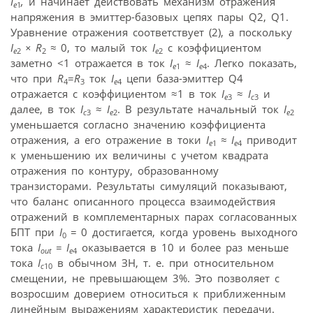
I
,
и начинает действовать механизм отражения
e
1
напряжения в эмиттер-базовых цепях пары Q2, Q1.
Уравнение отражения соответствует (2), а поскольку
I
× R
≈
0, то малый ток
I
с коэффициентом
e
2
2
e
2
заметно <1 отражается в ток
I
≈
I
. Легко показать,
e
1
e
4
что при
R
=
R
ток
I
цепи база-эмиттер Q4
4
3
e
4
отражается с коэффициентом ≈1 в ток
I
≈
I
и
e
3
c
3
далее, в ток
I
≈
I
. В результате начальный ток
I
c
3
e
2
e
2
уменьшается согласно значению коэффициента
отражения, а его отражение в токи
I
≈ I
приводит
e
1
e
4
к уменьшению их величины с учетом квадрата
отражения по контуру, образованному
транзисторами. Результаты симуляций показывают,
что баланс описанного процесса взаимодействия
отражений в комплементарных парах согласованных
БПТ при
I
=
0 достигается, когда уровень выходного
0
тока
I
= I
оказывается в 10 и более раз меньше
out
e
4
тока
I
в обычном ЗН, т. е. при относительном
c
10
смещении, не превышающем 3%. Это позволяет с
возросшим доверием относиться к приближенным
линейным выражениям характеристик передачи.