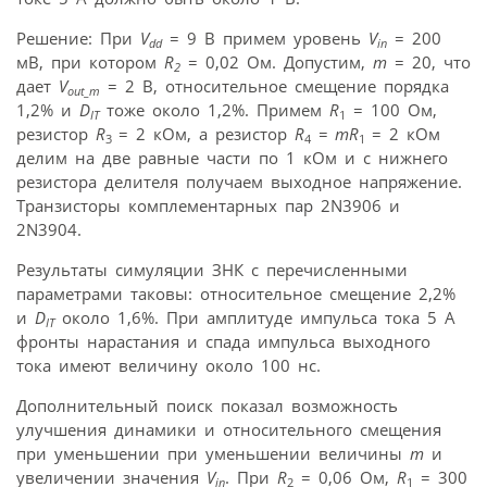
Решение: При
V
= 9 В примем уровень
V
= 200
dd
in
мВ, при котором
R
= 0,02 Ом. Допустим,
m
= 20, что
2
дает
V
= 2 В, относительное смещение порядка
out_m
1,2% и
D
тоже около 1,2%. Примем
R
= 100 Ом,
IT
1
резистор
R
= 2 кОм, а резистор
R
= mR
= 2 кОм
3
4
1
делим на две равные части по 1 кОм и с нижнего
резистора делителя получаем выходное напряжение.
Транзисторы комплементарных пар 2N3906 и
2N3904.
Результаты симуляции ЗНК с перечисленными
параметрами таковы: относительное смещение 2,2%
и
D
около 1,6%. При амплитуде импульса тока 5 А
IT
фронты нарастания и спада импульса выходного
тока имеют величину около 100 нс.
Дополнительный поиск показал возможность
улучшения динамики и относительного смещения
при уменьшении при уменьшении величины
m
и
увеличении значения
V
. При
R
= 0,06 Ом,
R
= 300
in
2
1