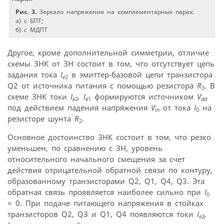
Рис. 3.
Зеркало напряжения на комплементарных парах:
a) с БПТ;
б) с МДПТ
Другое, кроме дополнительной симметрии, отличие
схемы ЗНК от ЗН состоит в том, что отсутствует цепь
задания тока
I
в эмиттер-базовой цепи транзистора
e
2
Q2 от источника питания с помощью резистора
R
. В
3
схеме ЗНК токи
I
, I
формируются источником
V
e
2
e
1
dd
под действием падения напряжения
V
от тока
I
на
in
0
резисторе шунта
R
.
2
Основное достоинство ЗНК состоит в том, что резко
уменьшен, по сравнению с ЗН, уровень
относительного начального смещения за счет
действия отрицательной обратной связи по контуру,
образованному транзисторами Q2, Q1, Q4, Q3. Эта
обратная связь проявляется наиболее сильно при
I
0
= 0. При подаче питающего напряжения в стойках
транзисторов Q2, Q3 и Q1, Q4 появляются токи
I
,
e
2