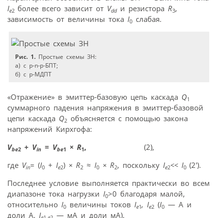
I
более всего зависит от
V
и резистора
R
,
e
2
dd
3
зависимость от величины тока
I
слабая.
0
Рис. 1.
Простые схемы ЗН:
a) с p-n-p-БПТ;
б) с p-МДПТ
«Отражение» в эмиттер-базовую цепь каскада
Q
1
суммарного падения напряжения в эмиттер-базовой
цепи каскада
Q
объясняется с помощью закона
2
напряжений Кирхгофа:
V
+
V
=
V
×
R
,
(2),
be
2
in
be
1
1
где
V
= (
I
+
I
)
×
R
≈
I
×
R
, поскольку
I
<< I
(2′).
in
0
e
2
2
0
2
e
2
0
Последнее условие выполняется практи­чески во всем
диапазоне тока нагрузки
I
>0 благодаря малой,
0
относительно
I
величины токов
I
, I
(
I
— A и
0
e
1
e
2
0
доли A,
I
— мA и доли мA).
e
1
,e
2