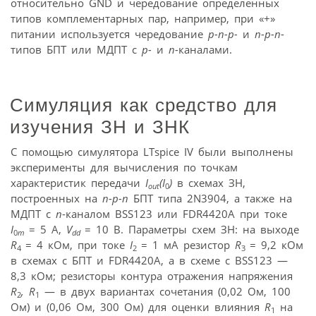
относительно GND и чередование определенных
типов комплементарных пар, например, при «+»
питании используется чередование
p-n-p-
и
n-p-n
-
типов БПТ или МДПТ с
p-
и
n-
каналами.
Симуляция как средство для
изучения ЗН и ЗНК
С помощью симулятора LTspice IV были выполнены
эксперименты для вычисления по точкам
характеристик передачи
I
(I
)
в схемах ЗН,
out
0
построенных на
n-p-n
БПТ типа 2N3904, а также на
МДПТ с
n
-каналом BSS123 или FDR4420A при токе
I
= 5 A,
V
= 10 B. Параметры схем ЗН: на выходе
0
m
dd
R
= 4 кОм, при токе
I
= 1 мA резистор
R
= 9,2 кОм
4
2
3
в схемах с БПТ и FDR4420A, а в схеме с BSS123 —
8,3 кОм; резисторы контура отражения напряжения
R
, R
— в двух вариантах сочетания (0,02 Ом, 100
2
1
Ом) и (0,06 Ом, 300 Ом) для оценки влияния
R
на
1