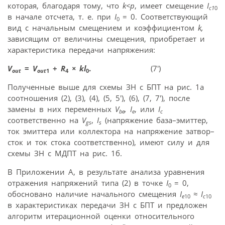
которая, благодаря тому, что
k<p
, имеет смещение
I
c1
0
в начале отсчета, т. е. при
I
= 0. Соответствующий
0
вид с начальным смещением и коэффициентом
k,
зависящим от величины смещения, приобретает и
характеристика передачи напряжения:
V
=
V
+
R
× kl
.
(7′)
out
out
1
4
0
Полученные выше для схемы ЗН с БПТ на рис. 1a
соотношения (2), (3), (4), (5, 5′), (6), (7, 7′), после
замены в них переменных
V
, I
, или
I
be
e
c
соответственно на
V
,
I
(напряжение база–эмиттер,
gs
s
ток эмиттера или коллектора на напряжение затвор–
сток и ток стока соответственно), имеют силу и для
схемы ЗН с МДПТ на рис. 1б.
В Приложении А, в результате анализа уравнения
отражения напряжений типа (2) в точке
I
= 0,
0
обосновано наличие начального смещения
I
≈ I
e
10
c
10
в характеристиках передачи ЗН с БПТ и предложен
алгоритм итерационной оценки относительного