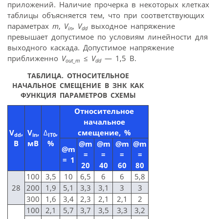
приложений. Наличие прочерка в некоторых клетках
таблицы объясняется тем, что при соответствующих
параметрах
m
,
V
,
V
выходное напряжение
in
dd
превышает допустимое по условиям линейности для
выходного каскада. Допустимое напряжение
приближенно
V
≤
V
— 1,5 В.
out_m
dd
TАБЛИЦА. ОТНОСИТЕЛЬНОЕ
НАЧАЛЬНОЕ СМЕЩЕНИЕ В ЗНК КАК
ФУНКЦИЯ ПАРАМЕТРОВ СХЕМЫ
Относительное
начальное
V
,
V
,
∆
,
смещение, %
dd
in
IT0
В
мВ
%
@m
@m
@m
@m
@m
=
=
=
=
= 1
20
40
60
80
100
3,5
10
6,5
6
6
5,8
28
200
1,9
5,1
3,3
3,1
3
3
300
1,6
3,4
2,3
2,1
2,1
2
100
2,1
5,7
3,7
3,5
3,3
3,2