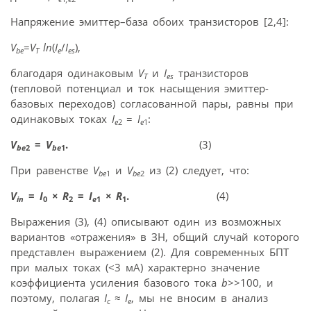
Напряжение эмиттер–база обоих транзисторов [2,4]:
V
=
V
ln
(
I
/
I
),
be
T
e
es
благодаря одинаковым
V
и
I
транзисторов
T
es
(тепловой потенциал и ток насыщения эмиттер-
базовых переходов) согласованной пары, равны при
одинаковых токах
I
=
I
:
e
2
e
1
V
=
V
.
(3)
be
2
be
1
При равенстве
V
и
V
из (2) следует, что:
be
1
be
2
V
=
I
×
R
=
I
×
R
.
(4)
in
0
2
e
1
1
Выражения (3), (4) описывают один из возможных
вариантов «отражения» в ЗН, общий случай которого
представлен выражением (2). Для современных БПТ
при малых токах (<3 мA) характерно значение
коэффициента усиления базового тока
b
>>100, и
поэтому, полагая
I
≈ I
, мы не вносим в анализ
c
e