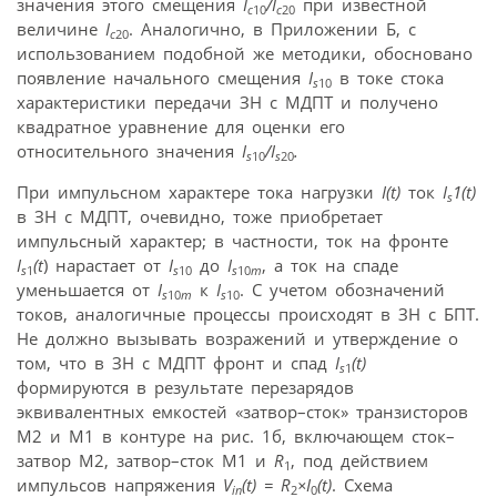
значения этого смещения
I
/I
при известной
c
10
c
20
величине
I
. Аналогично, в Приложении Б, с
c
20
использованием подобной же методики, обосновано
появление начального смещения
I
в токе стока
s
10
характеристики передачи ЗН с МДПТ и получено
квадратное уравнение для оценки его
относительного значения
I
/I
.
s
10
s
20
При импульсном характере тока нагрузки
I(t)
ток
I
1(t)
s
в ЗН с МДПТ, очевидно, тоже приобретает
импульсный характер; в частности, ток на фронте
I
(t
) нарастает от
I
до
I
, а ток на спаде
s
1
s
10
s
10
m
уменьшается от
I
к
I
. С учетом обозначений
s
10
m
s
10
токов, аналогичные процессы происходят в ЗН с БПТ.
Не должно вызывать возражений и утверждение о
том, что в ЗН с МДПТ фронт и спад
I
(t)
s
1
формируются в результате перезарядов
эквивалентных емкостей «затвор–сток» транзисторов
М2 и М1 в контуре на рис. 1б, включающем сток–
затвор М2, затвор–сток М1 и
R
, под действием
1
импульсов напряжения
V
(t) = R
×I
(t)
. Схема
in
2
0