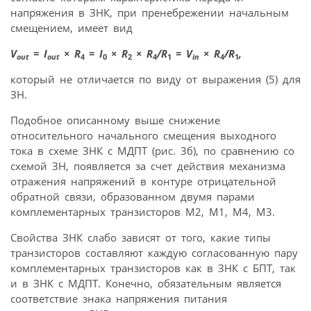
напряжения в ЗНК, при пренебрежении начальным
смещением, имеет вид
V
= I
× R
= I
× R
× R
/R
= V
× R
/R
,
out
out
4
0
2
4
1
in
4
1
который не отличается по виду от выражения (5) для
ЗН.
Подобное описанному выше снижение
относительного начального смещения выходного
тока в схеме ЗНК с МДПТ (рис. 3б), по сравнению со
схемой ЗН, появляется за счет действия механизма
отражения напряжений в контуре отрицательной
обратной связи, образованном двумя парами
комплементарных транзисторов M2, M1, M4, M3.
Свойства ЗНК слабо зависят от того, какие типы
транзисторов составляют каждую согласованную пару
комплементарных транзисторов как в ЗНК с БПТ, так
и в ЗНК с МДПТ. Конечно, обязательным является
соответствие знака напряжения питания