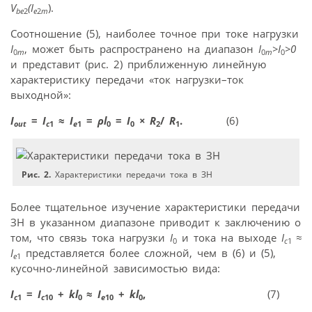
V
(I
).
be
2
e
2
m
Соотношение (5), наиболее точное при токе нагрузки
I
, может быть распространено на диапазон
I
>I
>0
0
m
0
m
0
и представит (рис. 2) приближенную линейную
характеристику передачи «ток нагрузки–ток
выходной»:
I
=
I
≈
I
=
ρ
l
=
I
× R
/
R
.
(6)
out
c
1
e
1
0
0
2
1
Рис. 2.
Характеристики передачи тока в ЗН
Более тщательное изучение характеристики передачи
ЗН в указанном диапазоне приводит к заключению о
том, что связь тока нагрузки
I
и тока на выходе
I
≈
0
c
1
I
представляется более сложной, чем в (6) и (5),
e
1
кусочно-линейной зависимостью вида:
I
=
I
+
kl
≈
I
+
kl
,
(7)
c
1
c
10
0
e
10
0