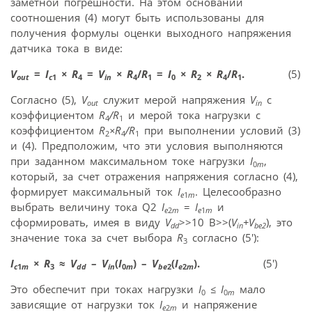
заметной погрешности. На этом основании
соотношения (4) могут быть использованы для
получения формулы оценки выходного напряжения
датчика тока в виде:
V
=
I
×
R
=
V
×
R
/
R
=
I
×
R
×
R
/
R
.
(5)
out
c
1
4
in
4
1
0
2
4
1
Согласно (5),
V
служит мерой напряжения
V
с
out
in
коэффициентом
R
/R
и мерой тока нагрузки с
4
1
коэффициентом
R
×R
/R
при выполнении условий (3)
2
4
1
и (4). Предположим, что эти условия выполняются
при заданном максимальном токе нагрузки
I
,
0
m
который, за счет отражения напряжения согласно (4),
формирует максимальный ток
I
. Целесообразно
e
1
m
выбрать величину тока Q2
I
=
I
и
e
2
m
e
1
m
сформировать, имея в виду
V
>>10 В>>(
V
+V
), это
dd
in
be2
значение тока за счет выбора
R
согласно (5′):
3
I
×
R
≈
V
–
V
(
I
) –
V
(
I
).
(5′)
c
1
m
3
dd
in
0
m
be
2
e
2
m
Это обеспечит при токах нагрузки
I
≤ I
мало
0
0
m
зависящие от нагрузки ток
I
и напряжение
e
2
m