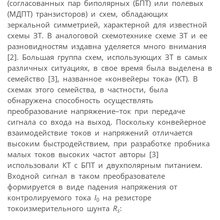
(согласованных пар биполярных (БПТ) или полевых
(МДПТ) транзисторов) и схем, обладающих
зеркальной симметрией, характерной для известной
схемы ЗТ. В аналоговой схемотехнике схеме ЗТ и ее
разновидностям издавна уделяется много внимания
[2]. Большая группа схем, использующих ЗТ в самых
различных ситуациях, в свое время была выделена в
семейство [3], названное «конвейеры тока» (КТ). В
схемах этого семейства, в частности, была
обнаружена способность осуществлять
преобразование напряжение–ток при передаче
сигнала со входа на выход. Поскольку конвейерное
взаимодейcтвие токов и напряжений отличается
высоким быстродействием, при разработке пробника
малых токов высоких частот авторы [3]
использовали КТ с БПТ и двухполярным питанием.
Входной сигнал в таком преобразователе
формируется в виде падения напряжения от
контролируемого тока
I
на резисторе
0
токоизмерительного шунта
R
:
s