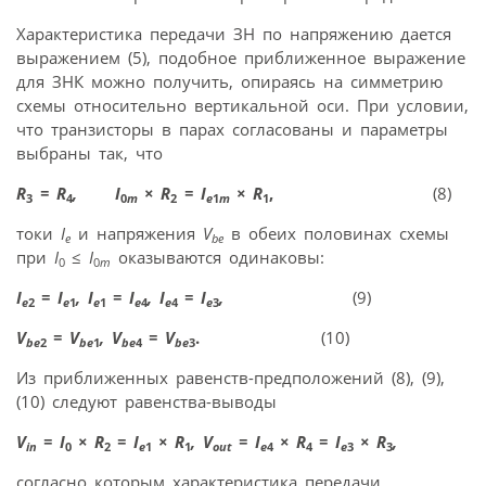
Характеристика передачи ЗН по напряжению дается
выражением (5), подобное приближенное выражение
для ЗНК можно получить, опираясь на симметрию
схемы относительно вертикальной оси. При условии,
что транзисторы в парах согласованы и параметры
выбраны так, что
R
= R
,
I
× R
= I
× R
,
(8)
3
4
0
m
2
e
1
m
1
токи
I
и напряжения
V
в обеих половинах схемы
e
be
при
I
≤
I
оказываются одинаковы:
0
0
m
I
= I
, I
= I
, I
= I
,
(9)
e
2
e
1
e
1
e
4
e
4
e
3
V
= V
, V
= V
.
(10)
be
2
be
1
be
4
be
3
Из приближенных равенств-предположений (8), (9),
(10) следуют равенства-выводы
V
= I
× R
= I
× R
, V
= I
× R
= I
× R
,
in
0
2
e
1
1
out
e
4
4
e
3
3
согласно которым характеристика передачи