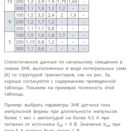
15
200
1,2
2,9
1,9
1,75
1,65
–
300
1,1
1,9
1,3
1,2
–
–
100
1,5
3,3
2,4
2
1,9
–
9
200
1,2
1,7
1,2
–
–
–
300
1,1
1,1
0,8
–
–
–
100
1,5
1,6
1,8
1,7
–
–
5
200
1,15
0,8
1,2
–
–
–
300
1,1
0,6
–
–
–
–
Статистические данные по начальному смещению в
схемах ЗНК, выполненных в виде интегральных схем
[6] со структурой транзисторов, как на рис. 3a,
хорошо согласуются с содержанием приведенной
таблицы. Покажем на примерах полезность этой
таблицы.
Пример: выбрать параметры ЗНК датчика тока
импульсной формы при длительности импульсов
более 1 мкс с амплитудой не более 4,5 А при
питании от источника
V
= 9 В. Значение
V
при
dd
out
токе 5 А должно быть около 1 В.