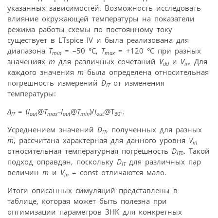
указанных зависимостей. Возможность исследовать
влияние окружающей температуры на показатели
режима работы схемы по постоянному току
существует в LTspice IV и была реализована для
диапазона
T
= –50 °С,
T
= +120 °С при разных
min
max
значениях
m
для различных сочетаний
V
и
V
. Для
dd
in
каждого значения
m
была определена относительная
погрешность измерений
D
от изменения
IT
температуры:
∆
= (
I
@
T
–I
@
T
)/
I
@T
.
IT
out
max
out
min
out
30°
Усреднением значений
D
, полученных для разных
IT
m
, рассчитана характерная для данного уровня
V
in
относительная температурная погрешность
D
. Такой
IT
0
подход оправдан, поскольку
D
для различных пар
IT
величин
m
и
V
= const отличаются мало.
in
Итоги описанных симуляций представлены в
таблице, которая может быть полезна при
оптимизации параметров ЗНК для конкретных