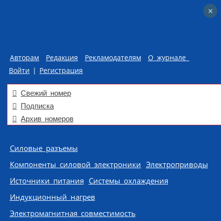
×
×
Авторам
Редакция
Рекламодателям
О журнале
Войти
|
Регистрация
Свежий номер
Подписка
Архив номеров
Skip to content
Силовые разъемы
Компоненты силовой электроники
Электроприводы
Источники питания
Системы охлаждения
Индукционный нагрев
Электромагнитная совместимость