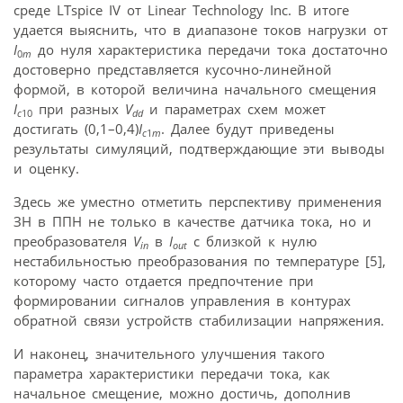
среде LTspice IV от Linear Technology Inc. В итоге
удается выяснить, что в диапазоне токов нагрузки от
I
до нуля характеристика передачи тока достаточно
0
m
достоверно представляется кусочно-линейной
формой, в которой величина начального смещения
I
при разных
V
и параметрах схем может
c
10
dd
достигать (0,1–0,4)
I
. Далее будут приведены
c
1
m
результаты симуляций, подтверждающие эти выводы
и оценку.
Здесь же уместно отметить перспективу применения
ЗН в ППН не только в качестве датчика тока, но и
преобразователя
V
в
I
c близкой к нулю
in
out
нестабильностью преобразования по температуре [5],
которому часто отдается предпочтение при
формировании сигналов управления в контурах
обратной связи устройств стабилизации напряжения.
И наконец, значительного улучшения такого
параметра характеристики передачи тока, как
начальное смещение, можно достичь, дополнив