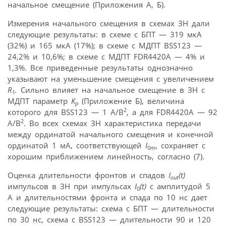
начальное смещение (Приложения А, Б).
Измерения начального смещения в схемах ЗН дали
следующие результаты: в схеме с БПТ — 319 мкА
(32%) и 165 мкА (17%); в схеме с МДПТ BSS123 —
24,2% и 10,6%; в схеме с МДПТ FDR4420A — 4% и
1,3%. Все приведенные результаты однозначно
указывают на уменьшение смещения с увеличением
R
.
Сильно влияет на начальное смещение в ЗН с
1
МДПТ параметр
K
(Приложение Б), величина
p
2
которого для BSS123 — 1 A/B
, а для FDR4420A — 92
2
A/B
. Во всех схемах ЗН характеристика передачи
между ординатой начального смещения и конечной
ординатой 1 мA, соответствующей
I
, сохраняет с
0
m
хорошим приближением линейность, согласно (7).
Оценка длительности фронтов и спадов
I
(t)
out
импульсов в ЗН при импульсах
I
(t)
с амплитудой 5
0
А и длительностями фронта и спада по 10 нс дает
следующие результаты: схема с БПТ — длительности
по 30 нс, схема с BSS123 — длительности 90 и 120