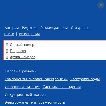
×
×
Авторам
Редакция
Рекламодателям
О журнале
Войти
|
Регистрация
Свежий номер
Подписка
Архив номеров
Skip to content
Силовые разъемы
Компоненты силовой электроники
Электроприводы
Источники питания
Системы охлаждения
Индукционный нагрев
Электромагнитная совместимость