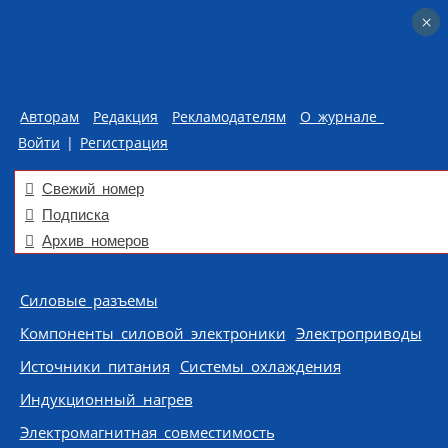
×
×
Авторам
Редакция
Рекламодателям
О журнале
Войти
|
Регистрация
Свежий номер
Подписка
Архив номеров
Skip to content
Силовые разъемы
Компоненты силовой электроники
Электроприводы
Источники питания
Системы охлаждения
Индукционный нагрев
Электромагнитная совместимость