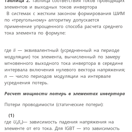
Таблица 2.
Таблица соответствия токов проводящих
элементов и выходных токов инвертора
В системах с жестким законом формирования ШИМ
по «треугольному» алгоритму допускается
применение упрощенного способа расчета среднего
тока элемента по формуле:
где
Ii
— эквивалентный (усредненный на периоде
модуляции) ток элемента, вычисленный по замеру
мгновенного выходного тока инвертора в середине
интервала включения нулевого вектора напряжения;
n
— число периодов модуляции на интервале
усреднения потерь.
Расчет мощности потерь в элементах инвертора
Потери проводимости (статические потери):
(1)
где
U
(
I
)— зависимость падения напряжения на
ν
ν
элементе от его тока. Для IGBT — это зависимость