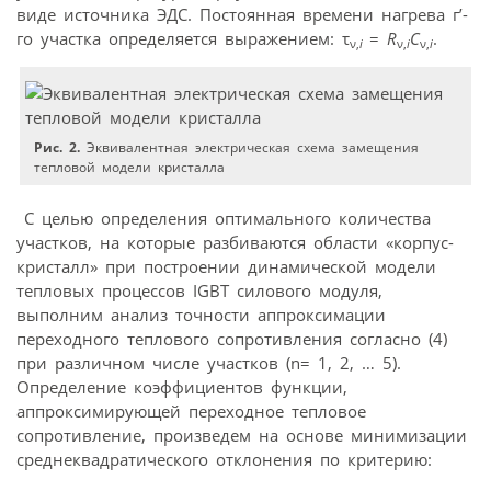
виде источника ЭДС. Постоянная времени нагрева г’-
го участка определяется выражением: τ
=
R
C
.
ν,
i
ν,
i
ν,
i
Рис. 2.
Эквивалентная электрическая схема замещения
тепловой модели кристалла
С целью определения оптимального количества
участков, на которые разбиваются области «корпус-
кристалл» при построении динамической модели
тепловых процессов IGBT силового модуля,
выполним анализ точности аппроксимации
переходного теплового сопротивления согласно (4)
при различном числе участков (n= 1, 2, … 5).
Определение коэффициентов функции,
аппроксимирующей переходное тепловое
сопротивление, произведем на основе минимизации
среднеквадратического отклонения по критерию: