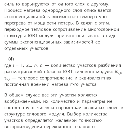
сильно варьируются от одного слоя к другому.
Процесс нагрева однородного слоя описывается
экспоненциальной зависимостью температуры
перегрева от мощности потерь. В связи с этим,
переходное тепловое сопротивление многослойной
структуры IGBT-модуля принято описывать в виде
суммы экспоненциальных зависимостей ее
отдельных участков:
(4)
где
I
=
1, 2…
п, п
— количество участков разбиения
рассматриваемой области IGBT силового модуля;
R
,
ν,
i
τ
— тепловое сопротивление и эквивалентная
ν,
i
постоянная времени нагрева г’-го участка.
В общем случае все эти участки являются
воображаемыми, их количество и параметры не
соответствуют числу и параметрам реальных слоев в
структуре силового модуля. Выбор количества
участков определяется желаемой точностью
воспроизведения переходного теплового