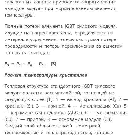
справочных данных приводится сопротивление
выводов модуля при нормированном значении
температуры.
Полные потери элемента IGBT силового модуля,
идущие на нагрев кристалла, определяются на
интервале усреднения потерь как сумма потерь
проводимости и потерь переключения за вычетом
потерь на выводах:
P
=
P
+
P
–
P
. (3)
ν
s
d
t
Расчет температуры кристаллов
Тепловая структура стандартного IGBT силового
модуля является восьмислойной, состоящей из
следующих слоев [1]: 1 — вывод кристалла (Al), 2 —
кристалл (Si), 3 — припой, 4 — металлизация (Cu), 5
— керамическая подложка (Al
O
), 6 — металлизация
2
3
(Cu), 7 — припой, 8 — основание модуля (Cu).
Каждый слой обладает своей геометрией,
теплоемкостью и теплопроводностью, которые