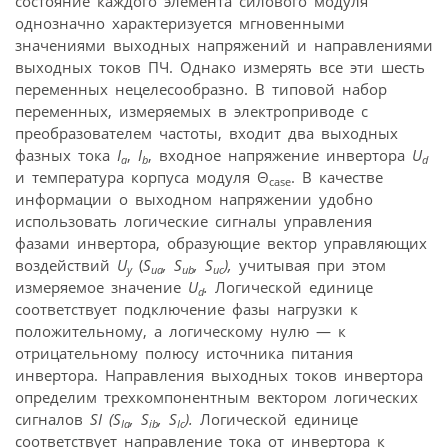
состояние каждого элемента силового модуля
однозначно характеризуется мгновенными
значениями выходных напряжений и направлениями
выходных токов ПЧ. Однако измерять все эти шесть
переменных нецелесообразно. В типовой набор
переменных, измеряемых в электроприводе с
преобразователем частоты, входит два выходных
фазных тока
I
,
I
, входное напряжение инвертора
U
a
b
d
и температура корпуса модуля Θ
. В качестве
case
информации о выходном напряжении удобно
использовать логические сигналы управления
фазами инвертора, образующие вектор управляющих
воздействий
U
(
S
,
S
,
S
),
учитывая при этом
y
ua
ub
uc
измеряемое значение
U
.
Логической единице
d
соответствует подключение фазы нагрузки к
положительному, а логическому нулю — к
отрицательному полюсу источника питания
инвертора. Направления выходных токов инвертора
определим трехкомпонентным вектором логических
сигналов
SI
(
S
,
S
,
S
).
Логической единице
Ia
ib
Ic
соответствует направление тока от инвертора к