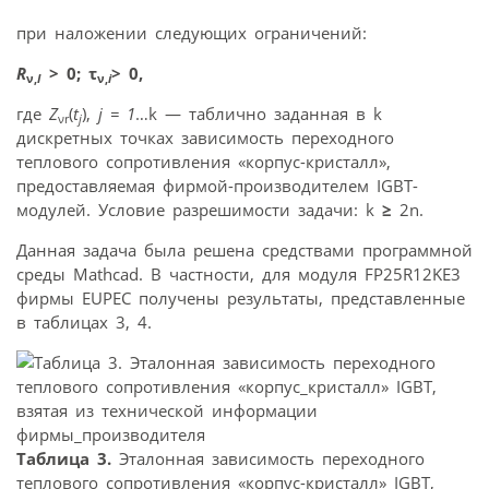
при наложении следующих ограничений:
R
> 0; τ
> 0,
ν,
I
ν,
i
где
Z
(
t
),
j
= 1
…k — таблично заданная в k
νr
j
дискретных точках зависимость переходного
теплового сопротивления «корпус-кристалл»,
предоставляемая фирмой-производителем IGBT-
модулей. Условие разрешимости задачи: k
≥
2n.
Данная задача была решена средствами программной
среды Mathcad. В частности, для модуля FP25R12KE3
фирмы EUPEC получены результаты, представленные
в таблицах 3, 4.
Таблица 3.
Эталонная зависимость переходного
теплового сопротивления «корпус-кристалл» IGBT,