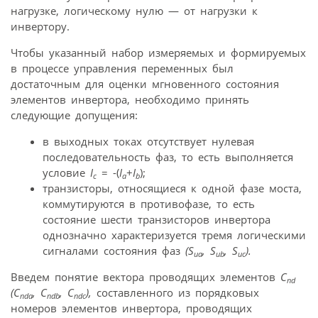
нагрузке, логическому нулю — от нагрузки к
инвертору.
Чтобы указанный набор измеряемых и формируемых
в процессе управления переменных был
достаточным для оценки мгновенного состояния
элементов инвертора, необходимо принять
следующие допущения:
в выходных токах отсутствует нулевая
последовательность фаз, то есть выполняется
условие
I
= -(
I
+
I
);
c
a
b
транзисторы, относящиеся к одной фазе моста,
коммутируются в противофазе, то есть
состояние шести транзисторов инвертора
однозначно характеризуется тремя логическими
сигналами состояния фаз
(
S
,
S
,
S
).
ua
ub
uc
Введем понятие вектора проводящих элементов
C
nd
(
C
,
C
,
C
),
составленного из порядковых
nda
ndb
ndc
номеров элементов инвертора, проводящих