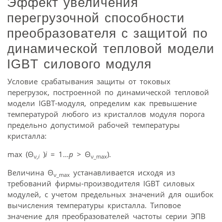
Эффект увеличения
перегрузочной способности
преобразователя с защитой по
динамической тепловой модели
IGBT силового модуля
Условие срабатывания защиты от токовых
перегрузок, построенной по динамической тепловой
модели IGBT-модуля, определим как превышение
температурой любого из кристаллов модуля порога
предельно допустимой рабочей температуры
кристалла:
max (Θ
)
i
= 1…
p
> Θ
).
ν
,
i
ν
_max
Величина Θ
устанавливается исходя из
ν_
max
требований фирмы-производителя IGBT силовых
модулей, с учетом предельных значений для ошибок
вычисления температуры кристалла. Типовое
значение для преобразователей частоты серии ЭПВ