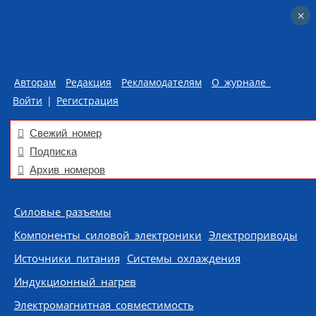
×
×
Авторам
Редакция
Рекламодателям
О журнале
Войти
|
Регистрация
Свежий номер
Подписка
Архив номеров
Skip to content
Силовые разъемы
Компоненты силовой электроники
Электроприводы
Источники питания
Системы охлаждения
Индукционный нагрев
Электромагнитная совместимость