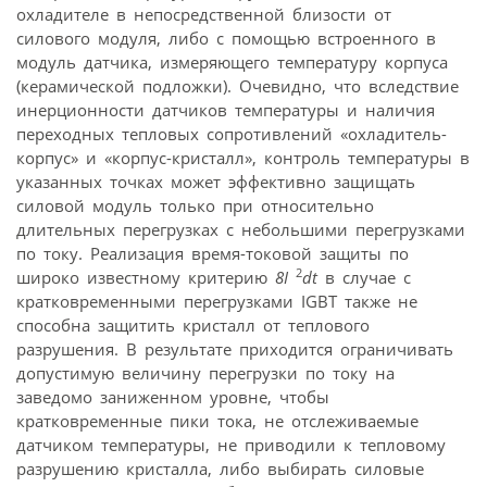
охладителе в непосредственной близости от
силового модуля, либо с помощью встроенного в
модуль датчика, измеряющего температуру корпуса
(керамической подложки). Очевидно, что вследствие
инерционности датчиков температуры и наличия
переходных тепловых сопротивлений «охладитель-
корпус» и «корпус-кристалл», контроль температуры в
указанных точках может эффективно защищать
силовой модуль только при относительно
длительных перегрузках с небольшими перегрузками
по току. Реализация время-токовой защиты по
2
широко известному критерию
8
I
dt
в случае с
кратковременными перегрузками IGBT также не
способна защитить кристалл от теплового
разрушения. В результате приходится ограничивать
допустимую величину перегрузки по току на
заведомо заниженном уровне, чтобы
кратковременные пики тока, не отслеживаемые
датчиком температуры, не приводили к тепловому
разрушению кристалла, либо выбирать силовые