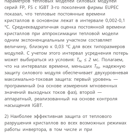
параметров тепловых моделей силовых модулей
серий FP, FS с IGBT 3-го поколения фирмы EUPEC
показал, что тепловые постоянные времени
кристаллов в основном лежат в интервале 0,002-0,1
°C. Среднеквадратичная оценка постоянной времени
кристаллов при аппроксимации тепловой модели
одним экспоненциальным участком составляет
величину, близкую к 0,03 °C для всех типоразмеров
модулей. С учетом этого интервал усреднения потерь
может выбираться из условия:
T
≤ 2
мс. Полагаем,
hc
что на интервалах времени, меньших
T
,
надежную
hc
защиту силового модуля обеспечивает двухуровневая
максимально-токовая защита: первый уровень —
программный (на основе измерения мгновенных
значений выходных токов фаз), второй —
аппаратный, реализованный на основе контроля
насыщения IGBT.
2) Наиболее эффективная защита от теплового
разрушения кристаллов во всех возможных режимах
работы инвертора, в том числе и при