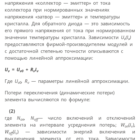
напряжения «коллектор — эмиттер» от тока
коллектора при нормированных значениях
напряжения «затвор — эмиттер» и температуры
кристалла. Для обратного диода — это зависимость
его прямого напряжения от тока при нормированном
значении температуры кристалла. Зависимости
U
(
I
)
ν
ν
предоставляются фирмой-производителем модулей и
с достаточной степенью точности описываются с
помощью линейной аппроксимации:
U
=
U
+
R
I
ν
ν
0
ν
ν
Где
U
,
R
— параметры линейной аппроксимации.
ν
0
ν
Потери переключения (динамические потери)
элемента вычисляются по формуле:
(2)
где
N
,
N
— число включений и отключений
on
off
элемента на интервале усреднения потерь;
W
(
I
),
on
ν
W
(
I
) — зависимости энергий включения и
off
ν
выключения элемента от его тока. Зависимости