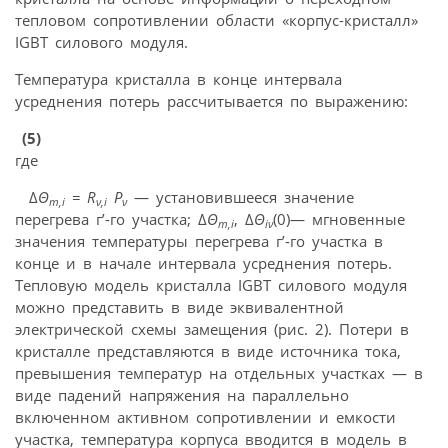
тепловом сопротивлении области «корпус-кристалл»
IGBT силового модуля.
Температура кристалла в конце интервала
усреднения потерь рассчитывается по выражению:
(5)
где
Δ
Θ
=
R
P
— установившееся значение
m
,
i
ν,
i
ν
перегрева г’-го участка; Δ
Θ
, Δ
Θ
(0)— мгновенные
m
,
i
iν
значения температуры перегрева г’-го участка в
конце и в начале интервала усреднения потерь.
Тепловую модель кристалла IGBT силового модуля
можно представить в виде эквивалентной
электрической схемы замещения (рис. 2). Потери в
кристалле представляются в виде источника тока,
превышения температур на отдельных участках — в
виде падений напряжения на параллельно
включенном активном сопротивлении и емкости
участка, температура корпуса вводится в модель в